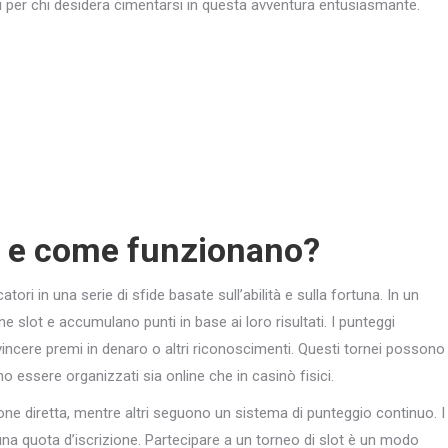
li per chi desidera cimentarsi in questa avventura entusiasmante.
ot e come funzionano?
tori in una serie di sfide basate sull’abilità e sulla fortuna. In un
 slot e accumulano punti in base ai loro risultati. I punteggi
vincere premi in denaro o altri riconoscimenti. Questi tornei possono
no essere organizzati sia online che in casinò fisici.
ione diretta, mentre altri seguono un sistema di punteggio continuo. I
una quota d’iscrizione. Partecipare a un torneo di slot è un modo