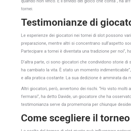
quando non vinco. È il brivido del gioco che conta”, ha a
tornei.
Testimonianze di giocator
Le esperienze dei giocatori nei tornei di slot possono var
preparazione, mentre altri si concentrano sull’aspetto soci
Partecipare a tornei è diventata una tradizione per noi”, 
D’altra parte, ci sono giocatori che condividono storie di 
ha cambiato la vita. È stato un momento indimenticabile”,
e alla pratica costante. La sua dedizione è ammirata da m
Altri giocatori, però, avvertono dei rischi. “Ho visto mol
fermarsi”, ha detto Davide, un giocatore che ha osserva
testimonianza serve da promemoria per chiunque desideri
Come scegliere il torneo 