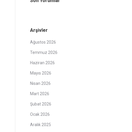
Son Yorumlar
Arşivler
Ağustos 2026
Temmuz 2026
Haziran 2026
Mayıs 2026
Nisan 2026
Mart 2026
Şubat 2026
Ocak 2026
Aralık 2025