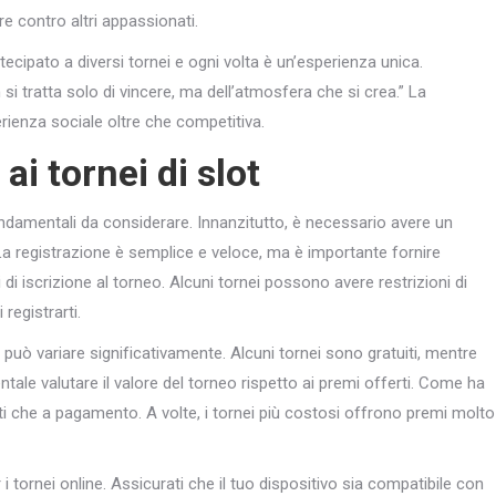
re contro altri appassionati.
cipato a diversi tornei e ogni volta è un’esperienza unica.
 si tratta solo di vincere, ma dell’atmosfera che si crea.” La
rienza sociale oltre che competitiva.
ai tornei di slot
 fondamentali da considerare. Innanzitutto, è necessario avere un
 La registrazione è semplice e veloce, ma è importante fornire
di iscrizione al torneo. Alcuni tornei possono avere restrizioni di
 registrarti.
e può variare significativamente. Alcuni tornei sono gratuiti, mentre
ale valutare il valore del torneo rispetto ai premi offerti. Come ha
ti che a pagamento. A volte, i tornei più costosi offrono premi molto
er i tornei online. Assicurati che il tuo dispositivo sia compatibile con