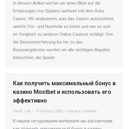
In diesem Artikel werfen wir einen Blick auf die
Erfahrungen von Spielern weltweit mit dem Roby
Casino. Wir analysieren, was das Casino auszeichnet,
welche Vor- und Nachteile es bietet und wie es sich
im Vergleich zu anderen Online-Casinos schlägt. Von
der Benutzererfahrung bis hin zu den
Bonusangeboten werden wir alle wichtigen Aspekte
beleuchten, die Spieler…
Как получить максимальный бонус в
казино Mostbet и использовать его
эффективно
Genel
By
16 Temmuz 2026
Leave a comment
В нашем сегодняшнем материале мы рассмотрим,
как получить максимальный бонус в казино