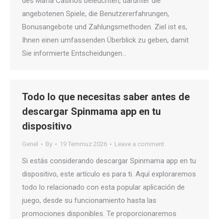
des Mafia Casinos beleuchten, darunter die
angebotenen Spiele, die Benutzererfahrungen,
Bonusangebote und Zahlungsmethoden. Ziel ist es,
Ihnen einen umfassenden Überblick zu geben, damit
Sie informierte Entscheidungen…
Todo lo que necesitas saber antes de
descargar Spinmama app en tu
dispositivo
Genel
By
19 Temmuz 2026
Leave a comment
Si estás considerando descargar Spinmama app en tu
dispositivo, este artículo es para ti. Aquí exploraremos
todo lo relacionado con esta popular aplicación de
juego, desde su funcionamiento hasta las
promociones disponibles. Te proporcionaremos