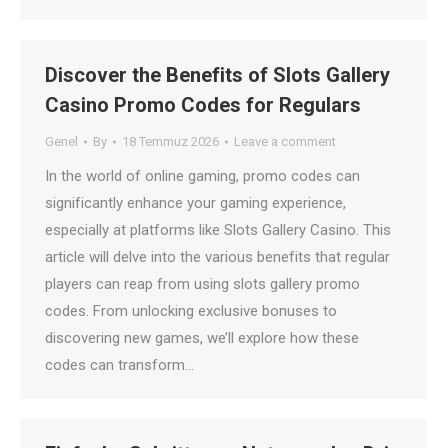
Discover the Benefits of Slots Gallery
Casino Promo Codes for Regulars
Genel
By
18 Temmuz 2026
Leave a comment
In the world of online gaming, promo codes can
significantly enhance your gaming experience,
especially at platforms like Slots Gallery Casino. This
article will delve into the various benefits that regular
players can reap from using slots gallery promo
codes. From unlocking exclusive bonuses to
discovering new games, we’ll explore how these
codes can transform…