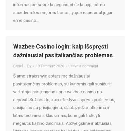
información sobre la seguridad de la app, cómo
acceder a los mejores bonos, y qué esperar al jugar
en el casino…
Wazbee Casino login: kaip išspręsti
dažniausiai pasitaikančias problemas
Genel
By
19 Temmuz 2026
Leave a comment
Šiame straipsnyje aptarsime dažniausiai
pasitaikančias problemas, su kuriomis gali susidurti
vartotojai prisijungdami prie wazbee casino no
deposit. Sužinosite, kaip efektyviai spręsti problemas,
susijusias su prisijungimu, slaptažodžio atkūrimu ir
kitais techniniais klausimais, kurie gali trukdyti
mėgautis kazino žaidimais. Apžvelgsime ir aktualias