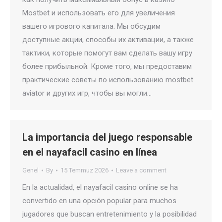
Mostbet и использовать его для увеличения
вашего игрового капитала. Мы обсудим
доступные акции, способы их активации, а также
тактики, которые помогут вам сделать вашу игру
более прибыльной. Кроме того, мы предоставим
практические советы по использованию mostbet
aviator и других игр, чтобы вы могли…
La importancia del juego responsable
en el nayafacil casino en línea
Genel
By
15 Temmuz 2026
Leave a comment
En la actualidad, el nayafacil casino online se ha
convertido en una opción popular para muchos
jugadores que buscan entretenimiento y la posibilidad