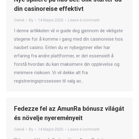
din casinoreise effektivt
Genel
By
14 Mayıs 2026
Leave a comment
I denne artikkelen vil vi guide deg gjennom de viktigste
stegene for å komme i gang med din casinoreise hos
naobet casino. Enten du er nybegynner eller har
erfaring fra andre plattformer, er det essensielt å
forstå hvordan du kan maksimere din opplevelse og
minimere risikoen. Vi vil dekke alt fra
registreringsprosessen til valg av…
Fedezze fel az AmunRa bónusz világát
és növelje nyereményeit
Genel
By
14 Mayıs 2026
Leave a comment