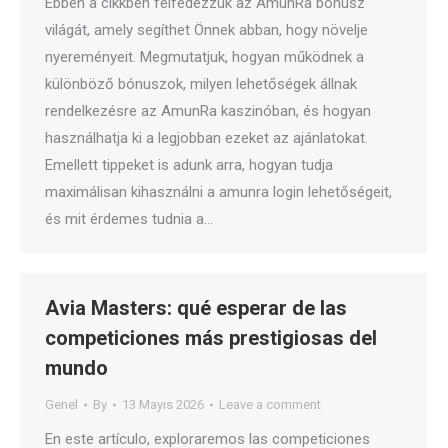
Ebben a cikkben felfedezzük az AmunRa bónusz
világát, amely segíthet Önnek abban, hogy növelje
nyereményeit. Megmutatjuk, hogyan működnek a
különböző bónuszok, milyen lehetőségek állnak
rendelkezésre az AmunRa kaszinóban, és hogyan
használhatja ki a legjobban ezeket az ajánlatokat.
Emellett tippeket is adunk arra, hogyan tudja
maximálisan kihasználni a amunra login lehetőségeit,
és mit érdemes tudnia a…
Avia Masters: qué esperar de las
competiciones más prestigiosas del
mundo
Genel
By
13 Mayıs 2026
Leave a comment
En este artículo, exploraremos las competiciones