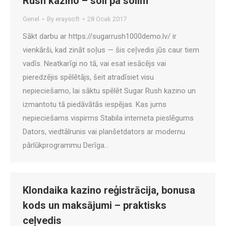
Rush kazino – soli pa solim
Genel
By
eraysoft
28 Ocak 2017
Sākt darbu ar https://sugarrush1000demo.lv/ ir
vienkārši, kad zināt soļus — šis ceļvedis jūs caur tiem
vadīs. Neatkarīgi no tā, vai esat iesācējs vai
pieredzējis spēlētājs, šeit atradīsiet visu
nepieciešamo, lai sāktu spēlēt Sugar Rush kazino un
izmantotu tā piedāvātās iespējas. Kas jums
nepieciešams vispirms Stabila interneta pieslēgums
Dators, viedtālrunis vai planšetdators ar modernu
pārlūkprogrammu Derīga…
Klondaika kazino reģistrācija, bonusa
kods un maksājumi – praktisks
ceļvedis