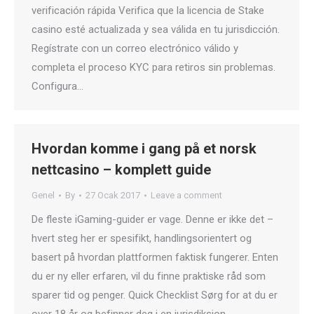
verificación rápida Verifica que la licencia de Stake
casino esté actualizada y sea válida en tu jurisdicción.
Regístrate con un correo electrónico válido y
completa el proceso KYC para retiros sin problemas.
Configura…
Hvordan komme i gang på et norsk
nettcasino – komplett guide
Genel
By
27 Ocak 2017
Leave a comment
De fleste iGaming-guider er vage. Denne er ikke det –
hvert steg her er spesifikt, handlingsorientert og
basert på hvordan plattformen faktisk fungerer. Enten
du er ny eller erfaren, vil du finne praktiske råd som
sparer tid og penger. Quick Checklist Sørg for at du er