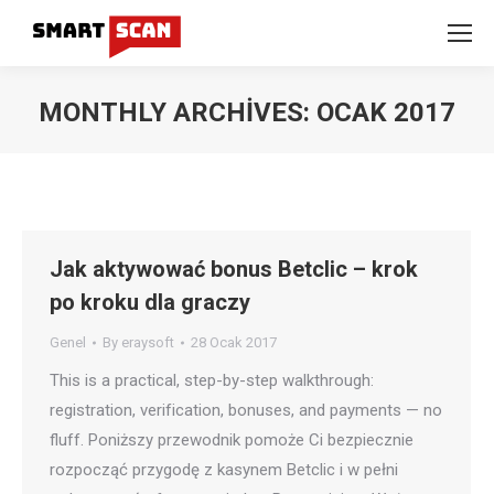
MONTHLY ARCHIVES:
OCAK 2017
You are here:
Jak aktywować bonus Betclic – krok
po kroku dla graczy
Genel
By
eraysoft
28 Ocak 2017
This is a practical, step-by-step walkthrough:
registration, verification, bonuses, and payments — no
fluff. Poniższy przewodnik pomoże Ci bezpiecznie
rozpocząć przygodę z kasynem Betclic i w pełni