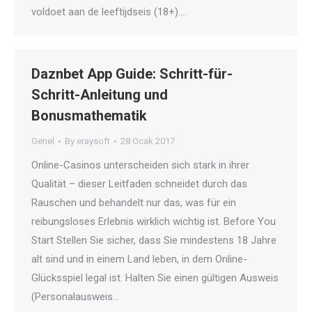
voldoet aan de leeftijdseis (18+).…
Daznbet App Guide: Schritt-für-
Schritt-Anleitung und
Bonusmathematik
Genel
By
eraysoft
28 Ocak 2017
Online-Casinos unterscheiden sich stark in ihrer
Qualität – dieser Leitfaden schneidet durch das
Rauschen und behandelt nur das, was für ein
reibungsloses Erlebnis wirklich wichtig ist. Before You
Start Stellen Sie sicher, dass Sie mindestens 18 Jahre
alt sind und in einem Land leben, in dem Online-
Glücksspiel legal ist. Halten Sie einen gültigen Ausweis
(Personalausweis…