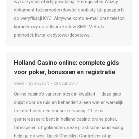
wykorzystać ofertę powitalną. Prerequisites Ważny
dokument tożsamości (dowód osobisty lub paszport)
do weryfikacji KYC. Aktywne konto e-mail oraz telefon
komórkowy do odbioru kodów SMS. Metoda
płatności: karta kredytowa/debetowa,…
Holland Casino online: complete gids
voor poker, bonussen en registratie
Genel
By
eraysoft
28 Ocak 2017
Online casino’s variëren sterk in kwaliteit — deze gids
snijdt door de ruis en behandelt alleen wat er werkelijk
toe doet voor een soepele ervaring. Of je nu
geïnteresseerd bent in holland casino online poker,
tafelspelen of gokkasten, deze praktische handleiding
helpt je op weg. Quick Checklist Controleer of je