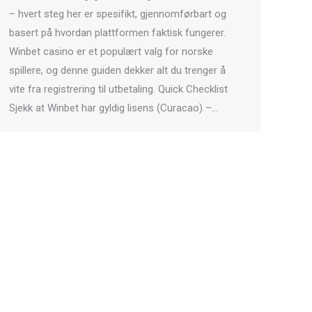
– hvert steg her er spesifikt, gjennomførbart og
basert på hvordan plattformen faktisk fungerer.
Winbet casino er et populært valg for norske
spillere, og denne guiden dekker alt du trenger å
vite fra registrering til utbetaling. Quick Checklist
Sjekk at Winbet har gyldig lisens (Curacao) –…