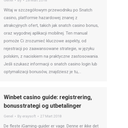
Genel
By
28 Mart 2018
Witaj w szczegółowym przewodniku po Snatch
casino, platformie hazardowej znanej z
atrakcyjnych ofert, takich jak snatch casino bonus,
oraz wygodnej aplikacji mobilnej. Ten manual
pomoże Ci zrozumieć kluczowe aspekty, od
rejestracji po zaawansowane strategie, w języku
polskim, z naciskiem na praktyczne zastosowania.
Jeśli szukasz informacji o snatch casino login lub
optymalizacji bonusów, znajdziesz je tu,…
Winbet casino guide: registrering,
bonusstrategi og utbetalinger
Genel
By
eraysoft
27 Mart 2018
De fleste iGaming-guider er vage. Denne er ikke det