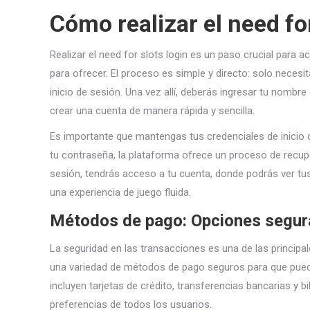
Cómo realizar el need fo
Realizar el need for slots login es un paso crucial para
para ofrecer. El proceso es simple y directo: solo necesit
inicio de sesión. Una vez allí, deberás ingresar tu nombr
crear una cuenta de manera rápida y sencilla.
Es importante que mantengas tus credenciales de inicio 
tu contraseña, la plataforma ofrece un proceso de recupe
sesión, tendrás acceso a tu cuenta, donde podrás ver tus
una experiencia de juego fluida.
Métodos de pago: Opciones segura
La seguridad en las transacciones es una de las principa
una variedad de métodos de pago seguros para que pueda
incluyen tarjetas de crédito, transferencias bancarias y 
preferencias de todos los usuarios.