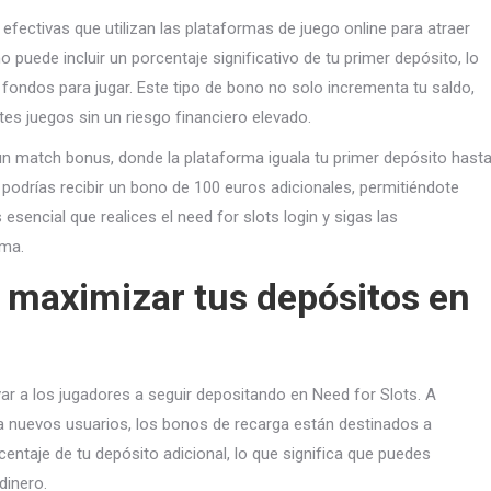
fectivas que utilizan las plataformas de juego online para atraer
 puede incluir un porcentaje significativo de tu primer depósito, lo
ondos para jugar. Este tipo de bono no solo incrementa tu saldo,
tes juegos sin un riesgo financiero elevado.
n match bonus, donde la plataforma iguala tu primer depósito hast
, podrías recibir un bono de 100 euros adicionales, permitiéndote
esencial que realices el need for slots login y sigas las
rma.
 maximizar tus depósitos en
ar a los jugadores a seguir depositando en Need for Slots. A
ra nuevos usuarios, los bonos de recarga están destinados a
entaje de tu depósito adicional, lo que significa que puedes
dinero.