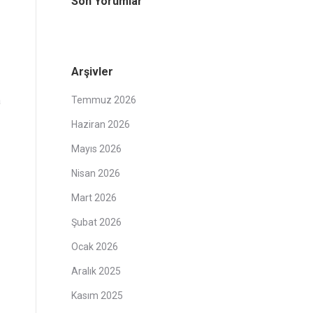
Son Yorumlar
Arşivler
a
Temmuz 2026
Haziran 2026
Mayıs 2026
Nisan 2026
Mart 2026
Şubat 2026
Ocak 2026
Aralık 2025
Kasım 2025