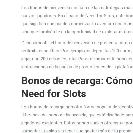
Los bonos de bienvenida son una de las estrategias más e
nuevos jugadores. En el caso de Need for Slots, este bono
que significa que puedes comenzar tu aventura con más f
sino que también te da la oportunidad de explorar diferen
Generalmente, el bono de bienvenida se presenta como u
un límite específico. Por ejemplo, si depositas 100 euros
jugar con 200 euros en total. Para reclamar este bono, es 
instrucciones en la página de promociones de la platafo
Bonos de recarga: Cómo
Need for Slots
Los bonos de recarga son otra forma popular de incentiv
diferencia del bono de bienvenida, que está diseñado pa
jugadores existentes. Estos bonos suelen ofrecer un porc
aumentar tu saldo sin tener que gastar más de tu propio 