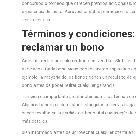
concursos o torneos que ofrecen premios adicionales, lo 
experiencia de juego. Aprovechar estas promociones sem
rendimiento en .
Términos y condiciones:
reclamar un bono
Antes de reclamar cualquier bono en Need for Slots, es 
asociados. Cada bono viene con requisitos específicos q
ejemplo, la mayoría de los bonos tienen un requisito de
bono antes de poder retirar cualquier ganancia.
También es importante prestar atención a las fechas de c
Algunos bonos pueden estar restringidos a ciertas trag
puede resultar en la pérdida del bono. Así que asegúrate
más detalles.
bien informado antes de aprovechar cualquier oferta en l