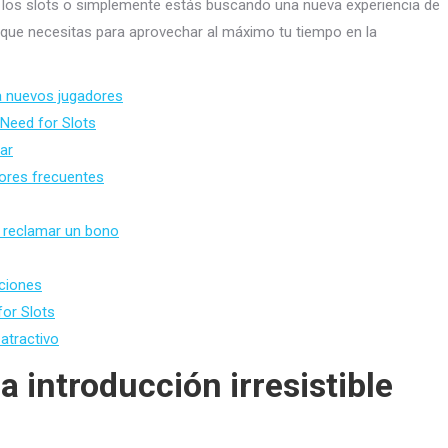
e los slots o simplemente estás buscando una nueva experiencia de
n que necesitas para aprovechar al máximo tu tiempo en la
ra nuevos jugadores
Need for Slots
ar
dores frecuentes
e reclamar un bono
ciones
or Slots
atractivo
 introducción irresistible