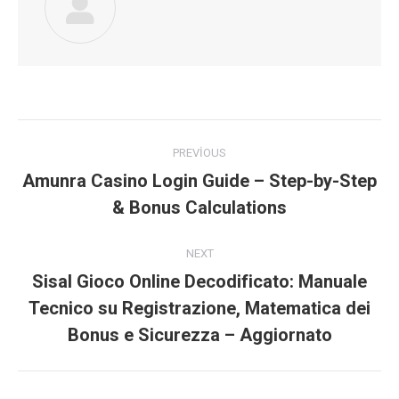
Post
PREVIOUS
navigation
Amunra Casino Login Guide – Step-by-Step
Previous
& Bonus Calculations
post:
NEXT
Sisal Gioco Online Decodificato: Manuale
Tecnico su Registrazione, Matematica dei
Next
post:
Bonus e Sicurezza – Aggiornato