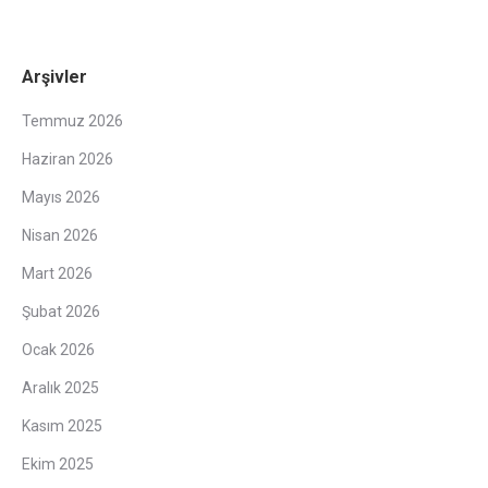
Arşivler
Temmuz 2026
Haziran 2026
Mayıs 2026
Nisan 2026
Mart 2026
Şubat 2026
Ocak 2026
Aralık 2025
Kasım 2025
Ekim 2025