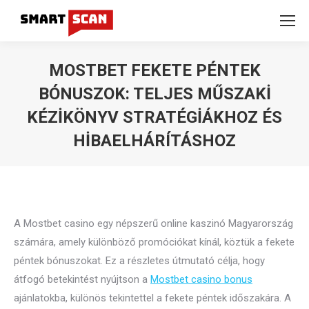
MOSTBET FEKETE PÉNTEK
BÓNUSZOK: TELJES MŰSZAKI
KÉZIKÖNYV STRATÉGIÁKHOZ ÉS
HIBAELHÁRÍTÁSHOZ
You are here:
A Mostbet casino egy népszerű online kaszinó Magyarország
számára, amely különböző promóciókat kínál, köztük a fekete
péntek bónuszokat. Ez a részletes útmutató célja, hogy
átfogó betekintést nyújtson a
Mostbet casino bonus
ajánlatokba, különös tekintettel a fekete péntek időszakára. A