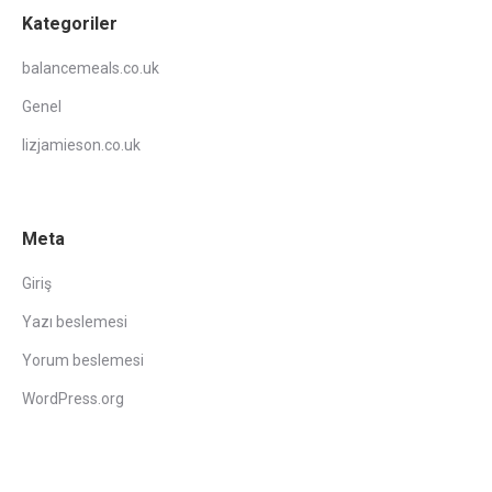
Kategoriler
balancemeals.co.uk
Genel
lizjamieson.co.uk
Meta
Giriş
Yazı beslemesi
Yorum beslemesi
WordPress.org