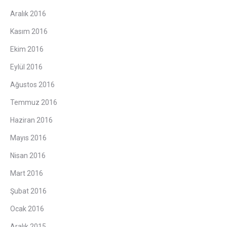
Aralık 2016
Kasım 2016
Ekim 2016
Eylül 2016
Ağustos 2016
Temmuz 2016
Haziran 2016
Mayıs 2016
Nisan 2016
Mart 2016
Şubat 2016
Ocak 2016
Aralık 2015