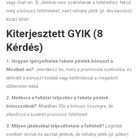
vagy chat-en. 3) Játékok nem számítanak a feltételhez: Nézd
meg a bónusz feltételeket, mert néhány játék (pl. élni kaszinó)
kizárt lehet.
Kiterjesztett GYIK (8
Kérdés)
1. Hogyan igényelhetek fekete péntek bónuszt a
Mostbet-en?
Jelentkezz be, menj a promóciók szekcióba, és
aktiváld a bónuszt kóddal vagy kattintással a megadott
időkereten belül.
2. Mekkora a feltétel teljesítés a fekete péntek
bónuszoknál?
Általában 35x a bónusz összegre, de
ellenőrizd a konkrét promóció feltételeit.
3. Milyen játékokkal teljesíthetem a feltételt?
Legtöbb
esetben slotok és asztali játékok, de néhány játék (pl. póker)