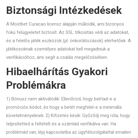
Biztonsági Intézkedések
A Mostbet Curacao licensz alapján működik, ami bizonyos
fokú felügyeletet biztosít. Az SSL titkosítás védi az adatokat,
és a felelős játék eszközök (pl. önkorlátozások) elérhetőek. A
játékosoknak személyes adatokat kell megadniuk a
verifikációhoz, ami segít a csalás megelőzésében.
Hibaelhárítás Gyakori
Problémákra
1) Bónusz nem aktiválódik: Ellenőrizd, hogy beírtad-e a
promóciós kódot, és hogy a betét megfelel-e a minimális
követelményeknek. 2) Kifizetés késik: Győződj meg róla, hogy
teljesítetted a feltételt és a számlád verifikálva van. Ha
problémád van, lépj kapcsolatba az ügyfélszolgálattal emailen