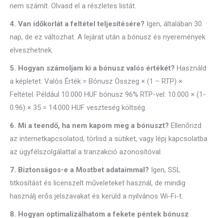
nem számít. Olvasd el a részletes listát.
4. Van időkorlát a feltétel teljesítésére?
Igen, általában 30
nap, de ez változhat. A lejárat után a bónusz és nyeremények
elveszhetnek.
5. Hogyan számoljam ki a bónusz valós értékét?
Használd
a képletet: Valós Érték = Bónusz Összeg × (1 – RTP) ×
Feltétel. Például 10.000 HUF bónusz 96% RTP-vel: 10.000 × (1-
0.96) × 35 = 14.000 HUF veszteség költség.
6. Mi a teendő, ha nem kapom meg a bónuszt?
Ellenőrizd
az internetkapcsolatod, törlisd a sütiket, vagy lépj kapcsolatba
az ügyfélszolgálattal a tranzakció azonosítóval.
7. Biztonságos-e a Mostbet adataimmal?
Igen, SSL
titkosítást és licenszelt műveleteket használ, de mindig
használj erős jelszavakat és kerüld a nyilvános Wi-Fi-t.
8. Hogyan optimalizálhatom a fekete péntek bónusz