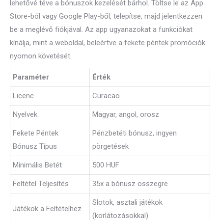
lehetővé téve a bónuszok kezelését bárhol. Töltse le az App
Store-ból vagy Google Play-ből, telepítse, majd jelentkezzen
be a meglévő fiókjával. Az app ugyanazokat a funkciókat
kínálja, mint a weboldal, beleértve a fekete péntek promóciók
nyomon követését.
Paraméter
Érték
Licenc
Curacao
Nyelvek
Magyar, angol, orosz
Fekete Péntek
Pénzbetéti bónusz, ingyen
Bónusz Típus
pörgetések
Minimális Betét
500 HUF
Feltétel Teljesítés
35x a bónusz összegre
Slotok, asztali játékok
Játékok a Feltételhez
(korlátozásokkal)