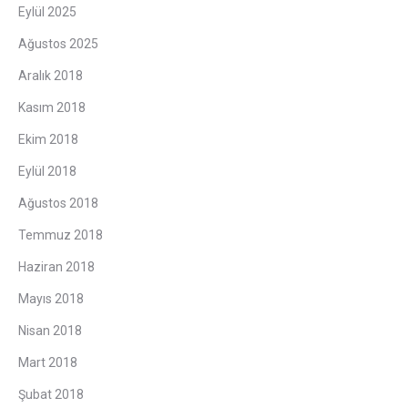
Eylül 2025
Ağustos 2025
Aralık 2018
Kasım 2018
Ekim 2018
Eylül 2018
Ağustos 2018
Temmuz 2018
Haziran 2018
Mayıs 2018
Nisan 2018
Mart 2018
Şubat 2018