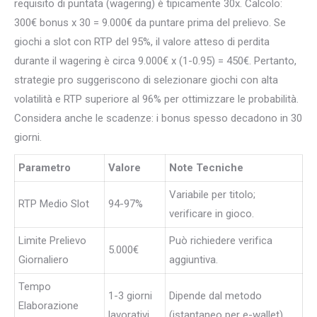
requisito di puntata (wagering) è tipicamente 30x. Calcolo:
300€ bonus x 30 = 9.000€ da puntare prima del prelievo. Se
giochi a slot con RTP del 95%, il valore atteso di perdita
durante il wagering è circa 9.000€ x (1-0.95) = 450€. Pertanto,
strategie pro suggeriscono di selezionare giochi con alta
volatilità e RTP superiore al 96% per ottimizzare le probabilità.
Considera anche le scadenze: i bonus spesso decadono in 30
giorni.
Parametro
Valore
Note Tecniche
Variabile per titolo;
RTP Medio Slot
94-97%
verificare in gioco.
Limite Prelievo
Può richiedere verifica
5.000€
Giornaliero
aggiuntiva.
Tempo
1-3 giorni
Dipende dal metodo
Elaborazione
lavorativi
(istantaneo per e-wallet).