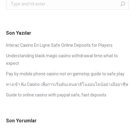
Search:
Son Yazılar
Interac Casino En Ligne Safe Online Deposits for Players
Understanding black magic casino withdrawal time what to
expect
Pay by mobile phone casino not on gamstop guide to safe play
ทางเข้า Ku Casino เพื่อการเริ่มต้นเล่นคาสิโนออนไลน์อย่างมืออาชีพ
Guide to online casino with paypal safe, fast deposits
Son Yorumlar