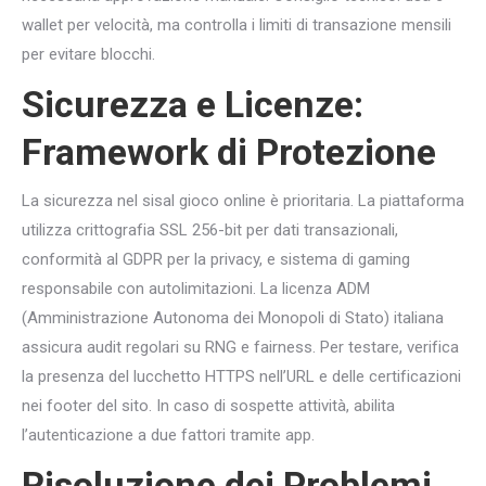
wallet per velocità, ma controlla i limiti di transazione mensili
per evitare blocchi.
Sicurezza e Licenze:
Framework di Protezione
La sicurezza nel sisal gioco online è prioritaria. La piattaforma
utilizza crittografia SSL 256-bit per dati transazionali,
conformità al GDPR per la privacy, e sistema di gaming
responsabile con autolimitazioni. La licenza ADM
(Amministrazione Autonoma dei Monopoli di Stato) italiana
assicura audit regolari su RNG e fairness. Per testare, verifica
la presenza del lucchetto HTTPS nell’URL e delle certificazioni
nei footer del sito. In caso di sospette attività, abilita
l’autenticazione a due fattori tramite app.
Risoluzione dei Problemi