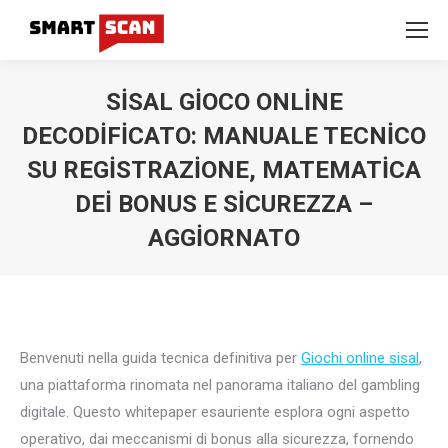
SISAL GIOCO ONLINE
DECODIFICATO: MANUALE TECNICO
SU REGISTRAZIONE, MATEMATICA
DEI BONUS E SICUREZZA –
AGGIORNATO
You are here:
Benvenuti nella guida tecnica definitiva per
Giochi online sisal
,
una piattaforma rinomata nel panorama italiano del gambling
digitale. Questo whitepaper esauriente esplora ogni aspetto
operativo, dai meccanismi di bonus alla sicurezza, fornendo