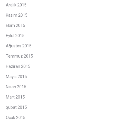
Aralık 2015
Kasım 2015
Ekim 2015
Eylül 2015
Ağustos 2015
Temmuz 2015
Haziran 2015
Mayıs 2015
Nisan 2015
Mart 2015
Şubat 2015
Ocak 2015