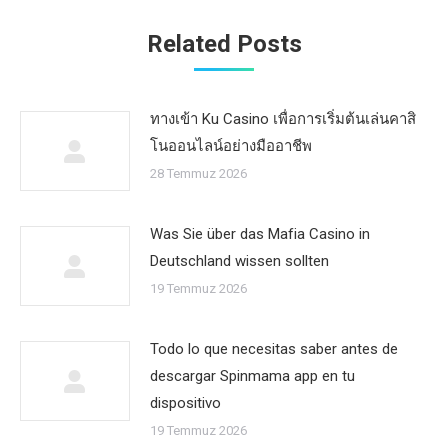
Related Posts
ทางเข้า Ku Casino เพื่อการเริ่มต้นเล่นคาสิ
โนออนไลน์อย่างมืออาชีพ
28 Temmuz 2026
Was Sie über das Mafia Casino in
Deutschland wissen sollten
19 Temmuz 2026
Todo lo que necesitas saber antes de
descargar Spinmama app en tu
dispositivo
19 Temmuz 2026