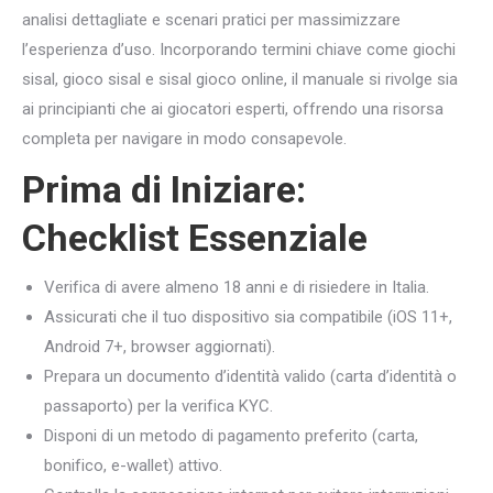
analisi dettagliate e scenari pratici per massimizzare
l’esperienza d’uso. Incorporando termini chiave come giochi
sisal, gioco sisal e sisal gioco online, il manuale si rivolge sia
ai principianti che ai giocatori esperti, offrendo una risorsa
completa per navigare in modo consapevole.
Prima di Iniziare:
Checklist Essenziale
Verifica di avere almeno 18 anni e di risiedere in Italia.
Assicurati che il tuo dispositivo sia compatibile (iOS 11+,
Android 7+, browser aggiornati).
Prepara un documento d’identità valido (carta d’identità o
passaporto) per la verifica KYC.
Disponi di un metodo di pagamento preferito (carta,
bonifico, e-wallet) attivo.