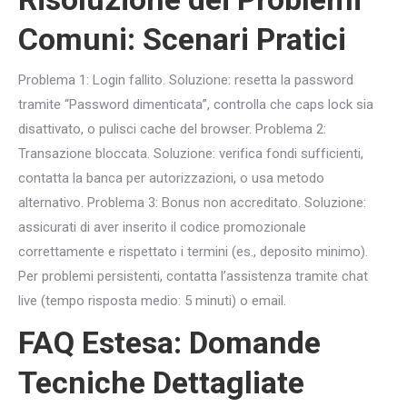
Comuni: Scenari Pratici
Problema 1: Login fallito. Soluzione: resetta la password
tramite “Password dimenticata”, controlla che caps lock sia
disattivato, o pulisci cache del browser. Problema 2:
Transazione bloccata. Soluzione: verifica fondi sufficienti,
contatta la banca per autorizzazioni, o usa metodo
alternativo. Problema 3: Bonus non accreditato. Soluzione:
assicurati di aver inserito il codice promozionale
correttamente e rispettato i termini (es., deposito minimo).
Per problemi persistenti, contatta l’assistenza tramite chat
live (tempo risposta medio: 5 minuti) o email.
FAQ Estesa: Domande
Tecniche Dettagliate