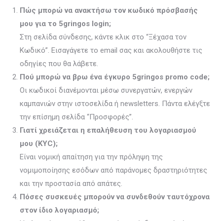
Πώς μπορώ να ανακτήσω τον κωδικό πρόσβασής
μου για το 5gringos login;
Στη σελίδα σύνδεσης, κάντε κλικ στο “Ξέχασα τον
Κωδικό”. Εισαγάγετε το email σας και ακολουθήστε τις
οδηγίες που θα λάβετε.
Πού μπορώ να βρω ένα έγκυρο 5gringos promo code;
Οι κωδικοί διανέμονται μέσω συνεργατών, ενεργών
καμπανιών στην ιστοσελίδα ή newsletters. Πάντα ελέγξτε
την επίσημη σελίδα “Προσφορές”.
Γιατί χρειάζεται η επαλήθευση του λογαριασμού
μου (KYC);
Είναι νομική απαίτηση για την πρόληψη της
νομιμοποίησης εσόδων από παράνομες δραστηριότητες
και την προστασία από απάτες.
Πόσες συσκευές μπορούν να συνδεθούν ταυτόχρονα
στον ίδιο λογαριασμό;