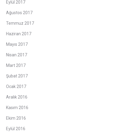
Eylül 2017
Ağustos 2017
Temmuz 2017
Haziran 2017
Mayıs 2017
Nisan 2017
Mart 2017
Şubat 2017
Ocak 2017
Aralık 2016
Kasım 2016
Ekim 2016
Eylül 2016