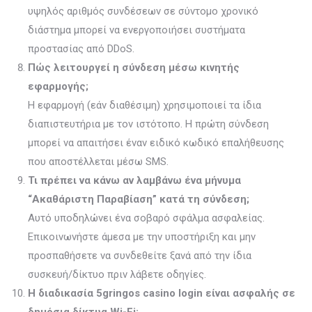
υψηλός αριθμός συνδέσεων σε σύντομο χρονικό
διάστημα μπορεί να ενεργοποιήσει συστήματα
προστασίας από DDoS.
Πώς λειτουργεί η σύνδεση μέσω κινητής
εφαρμογής;
Η εφαρμογή (εάν διαθέσιμη) χρησιμοποιεί τα ίδια
διαπιστευτήρια με τον ιστότοπο. Η πρώτη σύνδεση
μπορεί να απαιτήσει έναν ειδικό κωδικό επαλήθευσης
που αποστέλλεται μέσω SMS.
Τι πρέπει να κάνω αν λαμβάνω ένα μήνυμα
“Ακαθάριστη Παραβίαση” κατά τη σύνδεση;
Αυτό υποδηλώνει ένα σοβαρό σφάλμα ασφαλείας.
Επικοινωνήστε άμεσα με την υποστήριξη και μην
προσπαθήσετε να συνδεθείτε ξανά από την ίδια
συσκευή/δίκτυο πριν λάβετε οδηγίες.
Η διαδικασία 5gringos casino login είναι ασφαλής σε