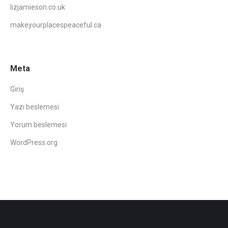
lizjamieson.co.uk
makeyourplacespeaceful.ca
Meta
Giriş
Yazı beslemesi
Yorum beslemesi
WordPress.org