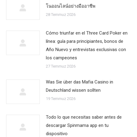
โนออนไลน์อย่างมืออาชีพ
28 Temmuz 2026
Cómo triunfar en el Three Card Poker en
línea: guía para principiantes, bonos de
Año Nuevo y entrevistas exclusivas con
los campeones
27 Temmuz 2026
Was Sie über das Mafia Casino in
Deutschland wissen sollten
19 Temmuz 2026
Todo lo que necesitas saber antes de
descargar Spinmama app en tu
dispositivo