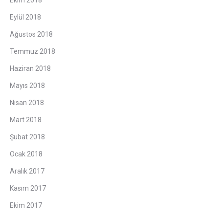
Ekim 2018
Eylül 2018
Ağustos 2018
Temmuz 2018
Haziran 2018
Mayıs 2018
Nisan 2018
Mart 2018
Şubat 2018
Ocak 2018
Aralık 2017
Kasım 2017
Ekim 2017