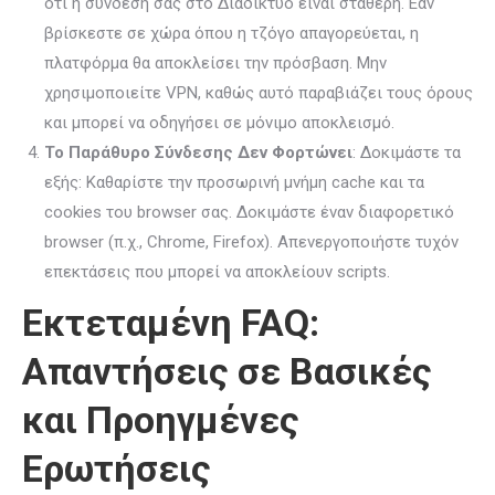
ότι η σύνδεσή σας στο Διαδίκτυο είναι σταθερή. Εάν
βρίσκεστε σε χώρα όπου η τζόγο απαγορεύεται, η
πλατφόρμα θα αποκλείσει την πρόσβαση. Μην
χρησιμοποιείτε VPN, καθώς αυτό παραβιάζει τους όρους
και μπορεί να οδηγήσει σε μόνιμο αποκλεισμό.
Το Παράθυρο Σύνδεσης Δεν Φορτώνει
: Δοκιμάστε τα
εξής: Καθαρίστε την προσωρινή μνήμη cache και τα
cookies του browser σας. Δοκιμάστε έναν διαφορετικό
browser (π.χ., Chrome, Firefox). Απενεργοποιήστε τυχόν
επεκτάσεις που μπορεί να αποκλείουν scripts.
Εκτεταμένη FAQ:
Απαντήσεις σε Βασικές
και Προηγμένες
Ερωτήσεις