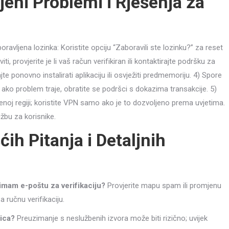
eni Problemi i Rješenja za
aboravljena lozinka: Koristite opciju “Zaboravili ste lozinku?” za reset
, provjerite je li vaš račun verifikiran ili kontaktirajte podršku za
te ponovno instalirati aplikaciju ili osvježiti predmemoriju. 4) Spore
; ako problem traje, obratite se podršci s dokazima transakcije. 5)
enoj regiji; koristite VPN samo ako je to dozvoljeno prema uvjetima.
užbu za korisnike.
ih Pitanja i Detaljnih
rimam e-poštu za verifikaciju?
Provjerite mapu spam ili promjenu
 ručnu verifikaciju.
nica?
Preuzimanje s neslužbenih izvora može biti rizično; uvijek