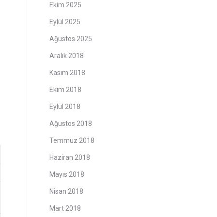
Ekim 2025
Eylül 2025
Ağustos 2025
Aralık 2018
Kasım 2018
Ekim 2018
Eylül 2018
Ağustos 2018
Temmuz 2018
Haziran 2018
Mayıs 2018
Nisan 2018
Mart 2018