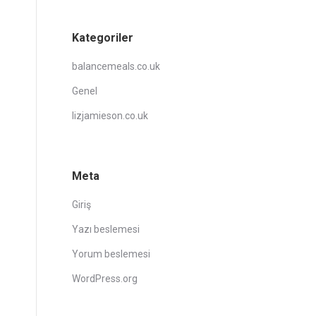
Kategoriler
balancemeals.co.uk
Genel
lizjamieson.co.uk
Meta
Giriş
Yazı beslemesi
Yorum beslemesi
WordPress.org