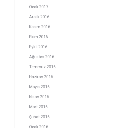
Ocak 2017
Aralık 2016
Kasım 2016
Ekim 2016
Eylül 2016
Ağustos 2016
Temmuz 2016
Haziran 2016
Mayıs 2016
Nisan 2016
Mart 2016
Şubat 2016
Ocak 2016