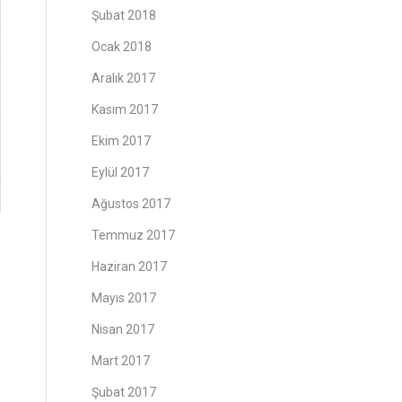
Şubat 2018
Ocak 2018
Aralık 2017
Kasım 2017
Ekim 2017
Eylül 2017
Ağustos 2017
Temmuz 2017
Haziran 2017
Mayıs 2017
Nisan 2017
Mart 2017
Şubat 2017