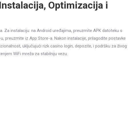
Instalacija, Optimizacija i
a. Za instalaciju: na Android uređajima, preuzmite APK datoteku s
u, preuzmite iz App Store-a. Nakon instalacije, prilagodite postavke
cionalnost, uključujući rizk casino login, depozite, i podršku za živog
štenjem WiFi mreža za stabilniju vezu.