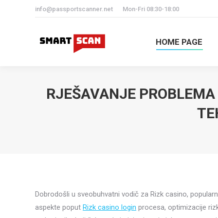
info@passportscanner.net
Mon-Fri 08:30-18:00
HOME PAGE
HOME PAGE
RJEŠAVANJE PROBLEMA S
TE
Dobrodošli u sveobuhvatni vodič za Rizk casino, popularn
aspekte poput
Rizk casino login
procesa, optimizacije rizk