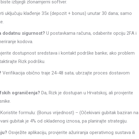
biste izbjegli zlonamjerni softver.
ti uključuju klađenje 35x (depozit + bonus) unutar 30 dana; samo
e.
za dodatnu sigurnost?
U postavkama računa, odaberite opciju 2FA i
eriranje kodova.
jerite dostupnost sredstava i kontakt podrške banke; ako problem
aktirajte Rizk podršku.
?
Verifikacija obično traje 24-48 sata; ubrzajte proces dostavom
afskih ograničenja?
Da, Rizk je dostupan u Hrvatskoj, ali provjerite
snike.
Koristite formulu: (Bonus vrijednost) – (Očekivani gubitak baziran na
ni gubitak je 4% od okladenog iznosa, pa planirajte strategiju.
aju?
Osvježite aplikaciju, provjerite ažuriranja operativnog sustava ili