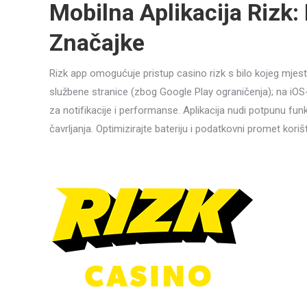
Mobilna Aplikacija Rizk: 
Značajke
Rizk app omogućuje pristup casino rizk s bilo kojeg mjest
službene stranice (zbog Google Play ograničenja); na iOS-
za notifikacije i performanse. Aplikacija nudi potpunu funk
čavrljanja. Optimizirajte bateriju i podatkovni promet kori