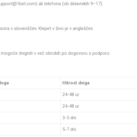
support@1bet.com) ali telefona (ob delavnikih 9–17).
ira v slovenščini. Klepet v živo je v angleščini.
je mogoče dvigniti v več obrokih po dogovoru s podporo.
ologa
Hitrost dviga
24-48 ur
24-48 ur
3-5 dni
5-7 dni