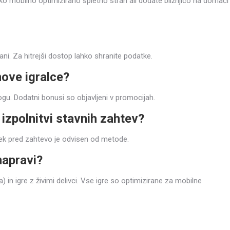
hko mobilno optimizirano spletno stran ali dodate bližnjico na domači
ni. Za hitrejši dostop lahko shranite podatke.
nove igralce?
gu. Dodatni bonusi so objavljeni v promocijah.
 izpolnitvi stavnih zahtev?
etek pred zahtevo je odvisen od metode.
napravi?
a) in igre z živimi delivci. Vse igre so optimizirane za mobilne