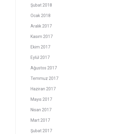
Şubat 2018
Ocak 2018
Aralık 2017
Kasım 2017
Ekim 2017
Eylül 2017
Ağustos 2017
Temmuz 2017
Haziran 2017
Mayıs 2017
Nisan 2017
Mart 2017
Şubat 2017