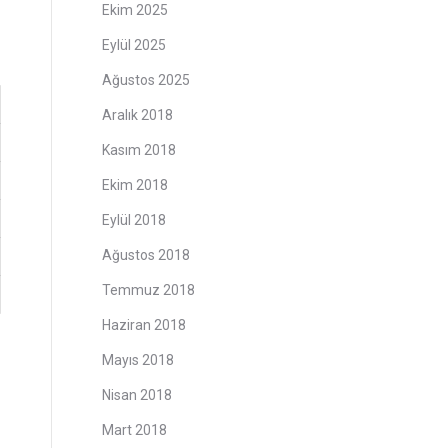
Ekim 2025
Eylül 2025
Ağustos 2025
Aralık 2018
Kasım 2018
Ekim 2018
Eylül 2018
Ağustos 2018
Temmuz 2018
Haziran 2018
Mayıs 2018
Nisan 2018
Mart 2018