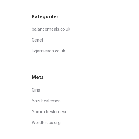
Kategoriler
balancemeals.co.uk
Genel
lizjamieson.co.uk
Meta
Giriş
Yazı beslemesi
Yorum beslemesi
WordPress.org