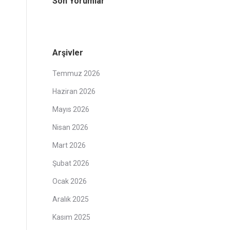
Son Yorumlar
Arşivler
Temmuz 2026
Haziran 2026
Mayıs 2026
Nisan 2026
Mart 2026
Şubat 2026
Ocak 2026
Aralık 2025
Kasım 2025