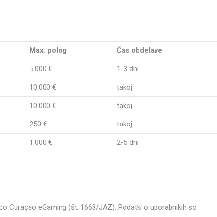
Max. polog
Čas obdelave
5.000 €
1-3 dni
10.000 €
takoj
10.000 €
takoj
250 €
takoj
1.000 €
2-5 dni
enco Curaçao eGaming (št. 1668/JAZ). Podatki o uporabnikih so