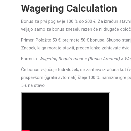
Wagering Calculation
Bonus za prvi poglav je 100 % do 200 €. Za izračun stav
veljajo samo za bonus znesek, razen če ni drugače dolo
Primer: Položite 50 €, prejmete 50 € bonusa. Skupno stanj
Znesek, ki ga morate staviti, preden lahko zahtevate dvig.
Formula:
Wagering Requirement = (Bonus Amount) × Wage
Če bonus vključuje tudi vložek, se zahteva izračuna kot (
prispevkom (igralni avtomati) šteje 100 %, namizne igre 
5 € na stavo.