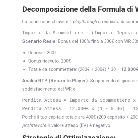
Decomposizione della Formula di 
La condizione chiave è il
playthrough
o requisito di sco
Scenario Reale:
Bonus del 100% fino a 300€ con WR 30x
Depositi: 200€
Bonus ricevuto: 200€
Totale da scommettere: (200€ + 200€) * 30 =
12.000
Analisi RTP (Return to Player):
Supponendo di giocare so
soddisfacimento del WR è:
Perdita Attesa = Importo da Scommettere x 
Perdita Attesa = 12.000€ x (1 - 0.96) = 1
Poiché il tuo capitale totale era 400€ (200 deposito + 20
profittevole
. Il valore atteso (EV) è negativo.