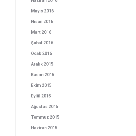
Haziran 2016
Mayıs 2016
Nisan 2016
Mart 2016
Şubat 2016
Ocak 2016
Aralık 2015
Kasım 2015
Ekim 2015
Eylül 2015
Ağustos 2015
Temmuz 2015
Haziran 2015