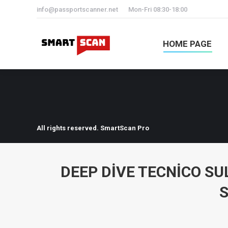
info@passportscanner.net
Mon-Fri 08:30-18:00
HOME PAGE
HOME PAGE
All rights reserved. SmartScan Pro
DEEP DIVE TECNICO SU
S