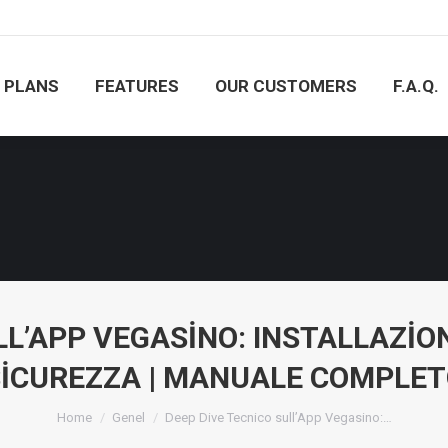
PLANS
FEATURES
OUR CUSTOMERS
F.A.Q.
PLANS
FEATURES
OUR CUSTOMERS
F.A.Q.
LL’APP VEGASINO: INSTALLAZIO
ICUREZZA | MANUALE COMPLE
You are here:
Home
Genel
Deep Dive Tecnico sull’App Vegasino:…