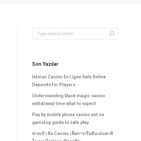
Search:
Son Yazılar
Interac Casino En Ligne Safe Online
Deposits for Players
Understanding black magic casino
withdrawal time what to expect
Pay by mobile phone casino not on
gamstop guide to safe play
ทางเข้า Ku Casino เพื่อการเริ่มต้นเล่นคาสิ