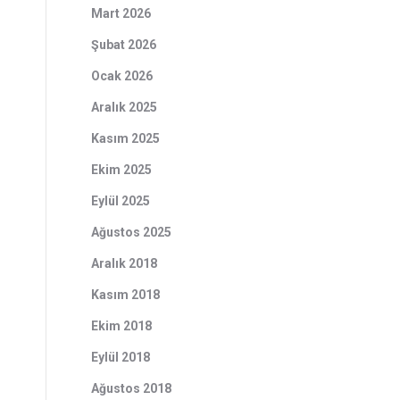
Mart 2026
Şubat 2026
Ocak 2026
Aralık 2025
Kasım 2025
Ekim 2025
Eylül 2025
Ağustos 2025
Aralık 2018
Kasım 2018
Ekim 2018
Eylül 2018
Ağustos 2018