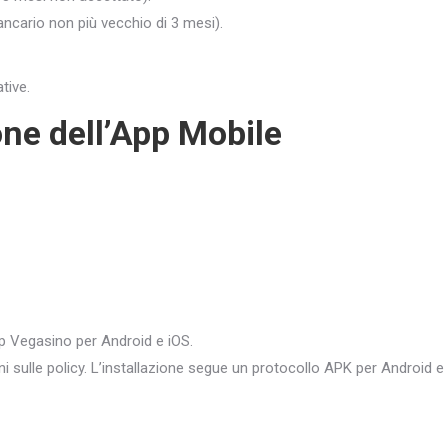
ancario non più vecchio di 3 mesi).
tive.
one dell’App Mobile
app Vegasino per Android e iOS.
ni sulle policy. L’installazione segue un protocollo APK per Android e