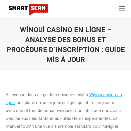
WINOUI CASINO EN LIGNE –
ANALYSE DES BONUS ET
PROCÉDURE D’INSCRIPTION : GUIDE
MIS À JOUR
You are here:
Bienvenue dans ce guide technique dédié à
Winoui casino en
ligne
, une plateforme de jeux en ligne qui attire les joueurs
avec ses offres de bonus winoui et son interface conviviale.
Destiné aux débutants et aux utilisateurs expérimentés, ce
manuel fournit une vue d’ensemble standard pour naviguer