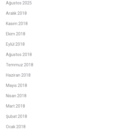
Ağustos 2025
Aralık 2018
Kasım 2018
Ekim 2018
Eylül 2018
Ağustos 2018
Temmuz 2018
Haziran 2018
Mayıs 2018
Nisan 2018
Mart 2018
Şubat 2018
Ocak 2018