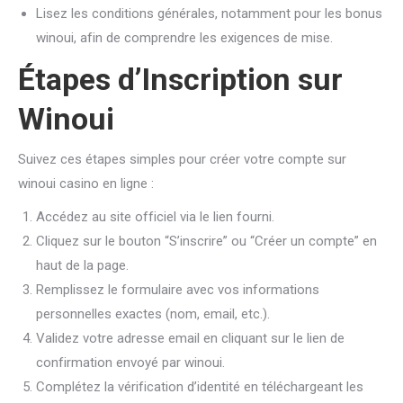
Lisez les conditions générales, notamment pour les bonus
winoui, afin de comprendre les exigences de mise.
Étapes d’Inscription sur
Winoui
Suivez ces étapes simples pour créer votre compte sur
winoui casino en ligne :
Accédez au site officiel via le lien fourni.
Cliquez sur le bouton “S’inscrire” ou “Créer un compte” en
haut de la page.
Remplissez le formulaire avec vos informations
personnelles exactes (nom, email, etc.).
Validez votre adresse email en cliquant sur le lien de
confirmation envoyé par winoui.
Complétez la vérification d’identité en téléchargeant les