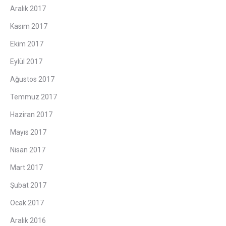
Aralık 2017
Kasım 2017
Ekim 2017
Eylül 2017
Ağustos 2017
Temmuz 2017
Haziran 2017
Mayıs 2017
Nisan 2017
Mart 2017
Şubat 2017
Ocak 2017
Aralık 2016