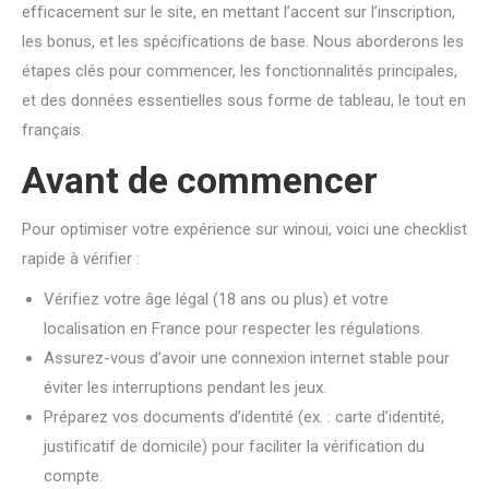
efficacement sur le site, en mettant l’accent sur l’inscription,
les bonus, et les spécifications de base. Nous aborderons les
étapes clés pour commencer, les fonctionnalités principales,
et des données essentielles sous forme de tableau, le tout en
français.
Avant de commencer
Pour optimiser votre expérience sur winoui, voici une checklist
rapide à vérifier :
Vérifiez votre âge légal (18 ans ou plus) et votre
localisation en France pour respecter les régulations.
Assurez-vous d’avoir une connexion internet stable pour
éviter les interruptions pendant les jeux.
Préparez vos documents d’identité (ex. : carte d’identité,
justificatif de domicile) pour faciliter la vérification du
compte.