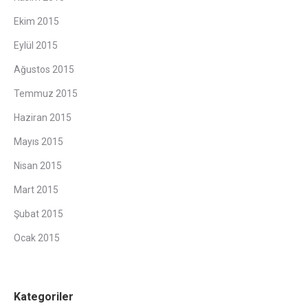
Ekim 2015
Eylül 2015
Ağustos 2015
Temmuz 2015
Haziran 2015
Mayıs 2015
Nisan 2015
Mart 2015
Şubat 2015
Ocak 2015
Kategoriler