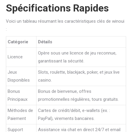
Spécifications Rapides
Voici un tableau résumant les caractéristiques clés de winoui
:
Catégorie
Détails
Opère sous une licence de jeu reconnue,
Licence
garantissant la sécurité.
Jeux
Slots, roulette, blackjack, poker, et jeux live
Disponibles
casino.
Bonus
Bonus de bienvenue, offres
Principaux
promotionnelles régulières, tours gratuits.
Méthodes de
Cartes de crédit/débit, e-wallets (ex. :
Paiement
PayPal), virements bancaires.
Support
Assistance via chat en direct 24/7 et email