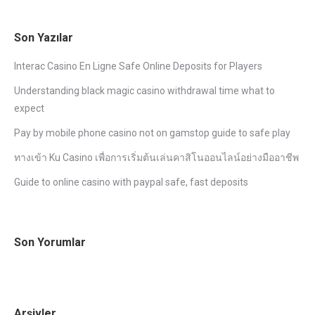
Son Yazılar
Interac Casino En Ligne Safe Online Deposits for Players
Understanding black magic casino withdrawal time what to
expect
Pay by mobile phone casino not on gamstop guide to safe play
ทางเข้า Ku Casino เพื่อการเริ่มต้นเล่นคาสิโนออนไลน์อย่างมืออาชีพ
Guide to online casino with paypal safe, fast deposits
Son Yorumlar
Arşivler