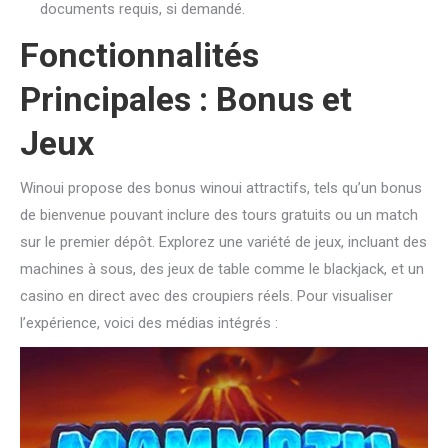
documents requis, si demandé.
Fonctionnalités
Principales : Bonus et
Jeux
Winoui propose des bonus winoui attractifs, tels qu’un bonus
de bienvenue pouvant inclure des tours gratuits ou un match
sur le premier dépôt. Explorez une variété de jeux, incluant des
machines à sous, des jeux de table comme le blackjack, et un
casino en direct avec des croupiers réels. Pour visualiser
l’expérience, voici des médias intégrés :