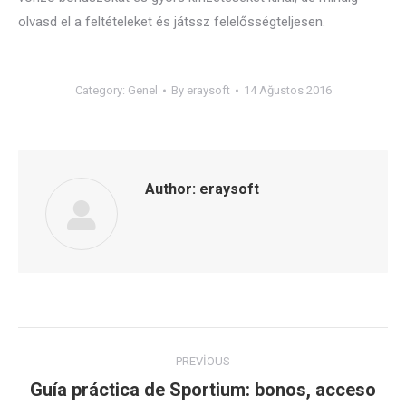
olvasd el a feltételeket és játssz felelősségteljesen.
Category:
Genel
By
eraysoft
14 Ağustos 2016
Author:
eraysoft
Post
PREVIOUS
navigation
Guía práctica de Sportium: bonos, acceso
Previous