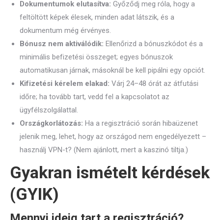
Dokumentumok elutasítva:
Győződj meg róla, hogy a
feltöltött képek élesek, minden adat látszik, és a
dokumentum még érvényes.
Bónusz nem aktiválódik:
Ellenőrizd a bónuszkódot és a
minimális befizetési összeget; egyes bónuszok
automatikusan járnak, másoknál be kell pipálni egy opciót.
Kifizetési kérelem elakad:
Várj 24–48 órát az átfutási
időre; ha tovább tart, vedd fel a kapcsolatot az
ügyfélszolgálattal.
Országkorlátozás:
Ha a regisztráció során hibaüzenet
jelenik meg, lehet, hogy az országod nem engedélyezett –
használj VPN-t? (Nem ajánlott, mert a kaszinó tiltja.)
Gyakran ismételt kérdések
(GYIK)
Mennyi ideig tart a regisztráció?