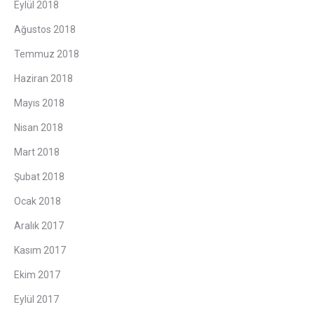
Eylül 2018
Ağustos 2018
Temmuz 2018
Haziran 2018
Mayıs 2018
Nisan 2018
Mart 2018
Şubat 2018
Ocak 2018
Aralık 2017
Kasım 2017
Ekim 2017
Eylül 2017