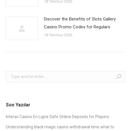
18 Temmuz 2026
Discover the Benefits of Slots Gallery
Casino Promo Codes for Regulars
18 Temmuz 2026
Search:
Son Yazılar
Interac Casino En Ligne Safe Online Deposits for Players
Understanding black magic casino withdrawal time what to