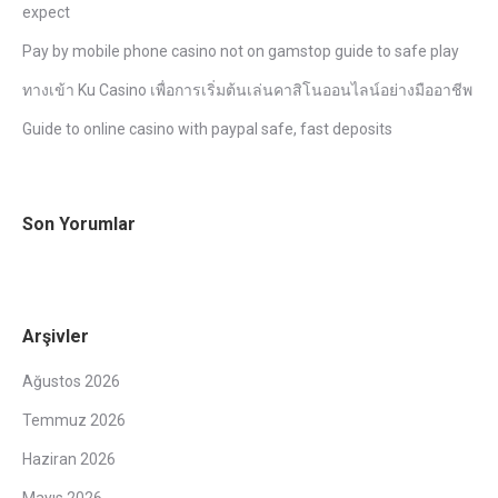
expect
Pay by mobile phone casino not on gamstop guide to safe play
ทางเข้า Ku Casino เพื่อการเริ่มต้นเล่นคาสิโนออนไลน์อย่างมืออาชีพ
Guide to online casino with paypal safe, fast deposits
Son Yorumlar
Arşivler
Ağustos 2026
Temmuz 2026
Haziran 2026