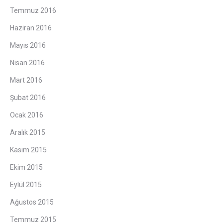
Temmuz 2016
Haziran 2016
Mayıs 2016
Nisan 2016
Mart 2016
Şubat 2016
Ocak 2016
Aralık 2015
Kasım 2015
Ekim 2015
Eylül 2015
Ağustos 2015
Temmuz 2015