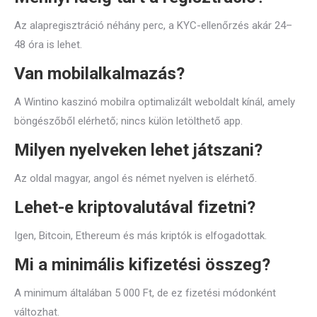
Az alapregisztráció néhány perc, a KYC-ellenőrzés akár 24–
48 óra is lehet.
Van mobilalkalmazás?
A Wintino kaszinó mobilra optimalizált weboldalt kínál, amely
böngészőből elérhető; nincs külön letölthető app.
Milyen nyelveken lehet játszani?
Az oldal magyar, angol és német nyelven is elérhető.
Lehet-e kriptovalutával fizetni?
Igen, Bitcoin, Ethereum és más kriptók is elfogadottak.
Mi a minimális kifizetési összeg?
A minimum általában 5 000 Ft, de ez fizetési módonként
változhat.