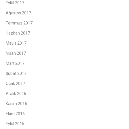
Eylül 2017
Ağustos 2017
Temmuz 2017
Haziran 2017
Mayıs 2017
Nisan 2017
Mart 2017
Şubat 2017
Ocak 2017
Aralık 2016
Kasım 2016
Ekim 2016
Eylül 2016