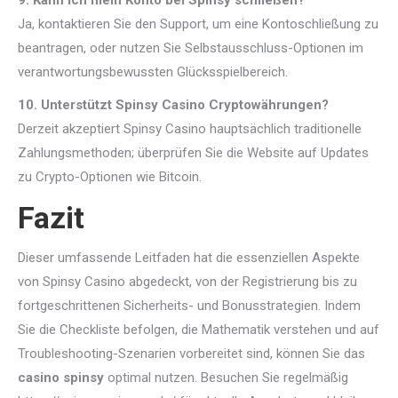
9. Kann ich mein Konto bei Spinsy schließen?
Ja, kontaktieren Sie den Support, um eine Kontoschließung zu
beantragen, oder nutzen Sie Selbstausschluss-Optionen im
verantwortungsbewussten Glücksspielbereich.
10. Unterstützt Spinsy Casino Cryptowährungen?
Derzeit akzeptiert Spinsy Casino hauptsächlich traditionelle
Zahlungsmethoden; überprüfen Sie die Website auf Updates
zu Crypto-Optionen wie Bitcoin.
Fazit
Dieser umfassende Leitfaden hat die essenziellen Aspekte
von Spinsy Casino abgedeckt, von der Registrierung bis zu
fortgeschrittenen Sicherheits- und Bonusstrategien. Indem
Sie die Checkliste befolgen, die Mathematik verstehen und auf
Troubleshooting-Szenarien vorbereitet sind, können Sie das
casino spinsy
optimal nutzen. Besuchen Sie regelmäßig