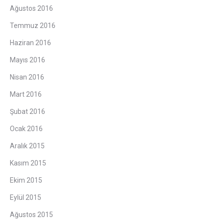
Ağustos 2016
Temmuz 2016
Haziran 2016
Mayıs 2016
Nisan 2016
Mart 2016
Şubat 2016
Ocak 2016
Aralık 2015
Kasım 2015
Ekim 2015
Eylül 2015
Ağustos 2015