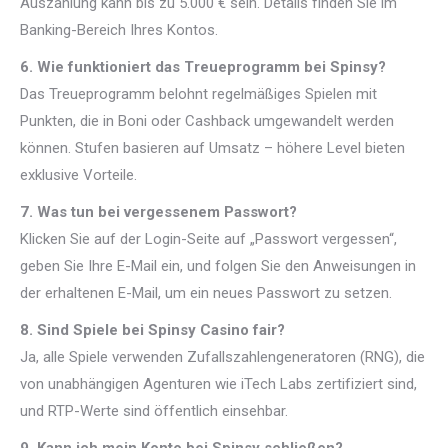
Auszahlung kann bis zu 5.000 € sein. Details finden Sie im
Banking-Bereich Ihres Kontos.
6. Wie funktioniert das Treueprogramm bei Spinsy?
Das Treueprogramm belohnt regelmäßiges Spielen mit
Punkten, die in Boni oder Cashback umgewandelt werden
können. Stufen basieren auf Umsatz – höhere Level bieten
exklusive Vorteile.
7. Was tun bei vergessenem Passwort?
Klicken Sie auf der Login-Seite auf „Passwort vergessen“,
geben Sie Ihre E-Mail ein, und folgen Sie den Anweisungen in
der erhaltenen E-Mail, um ein neues Passwort zu setzen.
8. Sind Spiele bei Spinsy Casino fair?
Ja, alle Spiele verwenden Zufallszahlengeneratoren (RNG), die
von unabhängigen Agenturen wie iTech Labs zertifiziert sind,
und RTP-Werte sind öffentlich einsehbar.