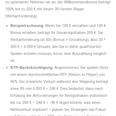
zu optimieren. Nehmen wir an, der Willkommensbonus beträgt
100% bis zu 200 € mit einem 30-fachen Wager
(Wettanforderung).
Beispielrechnung:
Wenn Sie 100 € einzahlen und 100 €
Bonus erhalten, beträgt Ihr Gesamtguthaben 200 €. Die
Wettanforderung ist 30x (Bonus + Einzahlung), also 30 *
200 € = 6.000 € Umsatz, den Sie in dafür qualifizierten
Spielen erzielen müssen, bevor eine Auszahlung möglich
ist.
RTP-Berücksichtigung:
Angenommen, Sie spielen Slots
mit einem durchschnittlichen RTP (Return to Player) von
96%. Der erwartete Verlust während des Wagering beträgt
etwa 4% von 6.000 € = 240 €. Dies bedeutet, dass nach
Erfüllung der Anforderungen Ihr Restguthaben statistisch
bei ca. 200 € – 240 € = -40 € liegen könnte, was einen
Nettoverlust impliziert – planen Sie Strategien wie Fokus