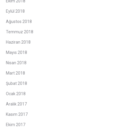
Ekim 2018
Eylül 2018
Ağustos 2018
Temmuz 2018
Haziran 2018
Mayıs 2018
Nisan 2018
Mart 2018
Şubat 2018
Ocak 2018
Aralık 2017
Kasım 2017
Ekim 2017