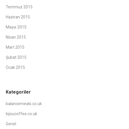
Temmuz 2015
Haziran 2015
Mayıs 2015
Nisan 2015
Mart 2015
Şubat 2015
Ocak 2015
Kategoriler
balancemeals.co.uk
bijoucoffee.co.uk
Genel