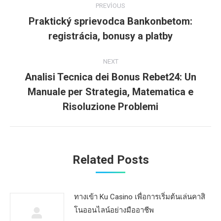
PREVIOUS
navigation
Praktický sprievodca Bankonbetom:
Previous
registrácia, bonusy a platby
post:
NEXT
Analisi Tecnica dei Bonus Rebet24: Un
Manuale per Strategia, Matematica e
Next
post:
Risoluzione Problemi
Related Posts
ทางเข้า Ku Casino เพื่อการเริ่มต้นเล่นคาสิ
โนออนไลน์อย่างมืออาชีพ