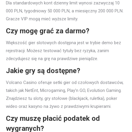
Dla standardowych kont dzienny limit wynosi zazwyczaj 10
000 PLN, tygodniowy 50 000 PLN, a miesięczny 200 000 PLN.
Gracze VIP mogą mieć wyższe limity.
Czy mogę grać za darmo?
Większość gier slotowych dostępna jest w trybie demo bez
rejestracji. Możesz testować tytuły bez ryzyka, zanim
zdecydujesz się na grę na prawdziwe pieniądze.
Jakie gry są dostępne?
Volcano Casino oferuje setki gier od czołowych dostawców,
takich jak NetEnt, Microgaming, Play’n GO, Evolution Gaming.
Znajdziesz tu sloty, gry stołowe (blackjack, ruletka), poker
wideo oraz kasyno na żywo z prawdziwymi krupierami.
Czy muszę płacić podatek od
wygranych?