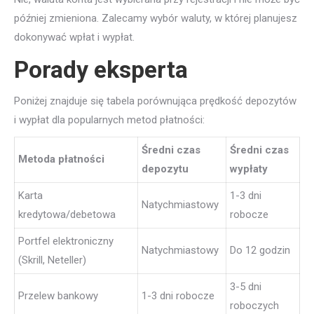
później zmieniona. Zalecamy wybór waluty, w której planujesz
dokonywać wpłat i wypłat.
Porady eksperta
Poniżej znajduje się tabela porównująca prędkość depozytów
i wypłat dla popularnych metod płatności:
Średni czas
Średni czas
Metoda płatności
depozytu
wypłaty
Karta
1-3 dni
Natychmiastowy
kredytowa/debetowa
robocze
Portfel elektroniczny
Natychmiastowy
Do 12 godzin
(Skrill, Neteller)
3-5 dni
Przelew bankowy
1-3 dni robocze
roboczych