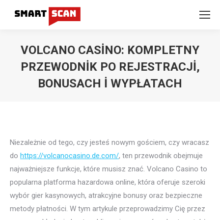
VOLCANO CASINO: KOMPLETNY
PRZEWODNIK PO REJESTRACJI,
BONUSACH I WYPŁATACH
You are here:
Niezależnie od tego, czy jesteś nowym gościem, czy wracasz
do
https://volcanocasino.de.com/
, ten przewodnik obejmuje
najważniejsze funkcje, które musisz znać. Volcano Casino to
popularna platforma hazardowa online, która oferuje szeroki
wybór gier kasynowych, atrakcyjne bonusy oraz bezpieczne
metody płatności. W tym artykule przeprowadzimy Cię przez