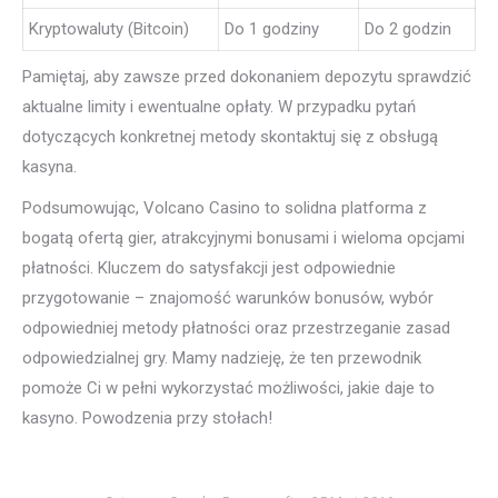
Kryptowaluty (Bitcoin)
Do 1 godziny
Do 2 godzin
Pamiętaj, aby zawsze przed dokonaniem depozytu sprawdzić
aktualne limity i ewentualne opłaty. W przypadku pytań
dotyczących konkretnej metody skontaktuj się z obsługą
kasyna.
Podsumowując, Volcano Casino to solidna platforma z
bogatą ofertą gier, atrakcyjnymi bonusami i wieloma opcjami
płatności. Kluczem do satysfakcji jest odpowiednie
przygotowanie – znajomość warunków bonusów, wybór
odpowiedniej metody płatności oraz przestrzeganie zasad
odpowiedzialnej gry. Mamy nadzieję, że ten przewodnik
pomoże Ci w pełni wykorzystać możliwości, jakie daje to
kasyno. Powodzenia przy stołach!