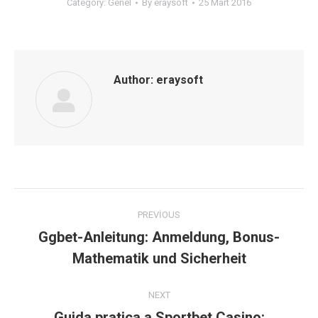
Category:
Genel
By
eraysoft
25 Mart 2016
Author:
eraysoft
Post
PREVIOUS
navigation
Ggbet-Anleitung: Anmeldung, Bonus-
Previous
Mathematik und Sicherheit
post:
NEXT
Guida pratica a Sportbet Casino: