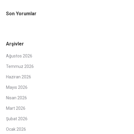
Son Yorumlar
Arşivler
Ağustos 2026
Temmuz 2026
Haziran 2026
Mayıs 2026
Nisan 2026
Mart 2026
Şubat 2026
Ocak 2026