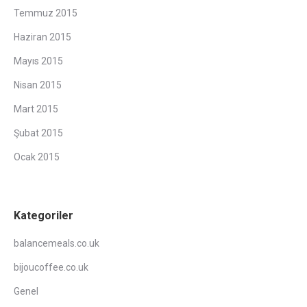
Temmuz 2015
Haziran 2015
Mayıs 2015
Nisan 2015
Mart 2015
Şubat 2015
Ocak 2015
Kategoriler
balancemeals.co.uk
bijoucoffee.co.uk
Genel