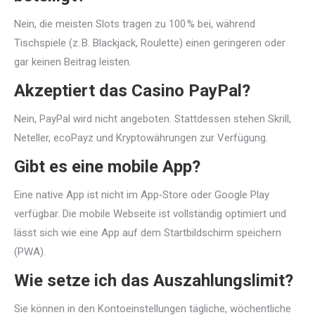
Nein, die meisten Slots tragen zu 100 % bei, während
Tischspiele (z. B. Blackjack, Roulette) einen geringeren oder
gar keinen Beitrag leisten.
Akzeptiert das Casino PayPal?
Nein, PayPal wird nicht angeboten. Stattdessen stehen Skrill,
Neteller, ecoPayz und Kryptowährungen zur Verfügung.
Gibt es eine mobile App?
Eine native App ist nicht im App‑Store oder Google Play
verfügbar. Die mobile Webseite ist vollständig optimiert und
lässt sich wie eine App auf dem Startbildschirm speichern
(PWA).
Wie setze ich das Auszahlungslimit?
Sie können in den Kontoeinstellungen tägliche, wöchentliche