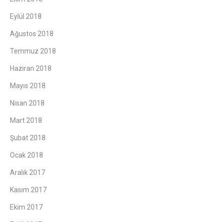
Eylül 2018
Ağustos 2018
Temmuz 2018
Haziran 2018
Mayıs 2018
Nisan 2018
Mart 2018
Şubat 2018
Ocak 2018
Aralık 2017
Kasım 2017
Ekim 2017