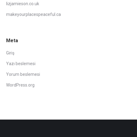
lizjamieson.co.uk
makeyourplacespeaceful.ca
Meta
Giriş
Yazı beslemesi
Yorum beslemesi
WordPress.org