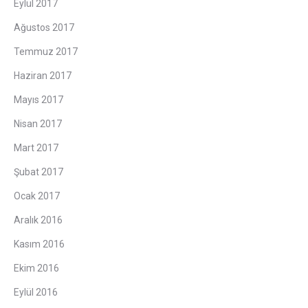
Eylül 2017
Ağustos 2017
Temmuz 2017
Haziran 2017
Mayıs 2017
Nisan 2017
Mart 2017
Şubat 2017
Ocak 2017
Aralık 2016
Kasım 2016
Ekim 2016
Eylül 2016