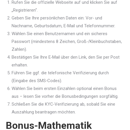
Rufen Sie die offizielle Webseite auf und klicken Sie auf
„Registrieren“.
Geben Sie Ihre persönlichen Daten ein: Vor‑ und
Nachname, Geburtsdatum, E‑Mail und Telefonnummer.
Wählen Sie einen Benutzernamen und ein sicheres
Passwort (mindestens 8 Zeichen, Groß‑/Kleinbuchstaben,
Zahlen).
Bestätigen Sie Ihre E‑Mail über den Link, den Sie per Post
erhalten.
Führen Sie ggf. die telefonische Verifizierung durch
(Eingabe des SMS‑Codes).
Wählen Sie beim ersten Einzahlen optional einen Bonus
aus – lesen Sie vorher die Bonusbedingungen sorgfältig.
Schließen Sie die KYC‑Verifizierung ab, sobald Sie eine
Auszahlung beantragen möchten.
Bonus-Mathematik