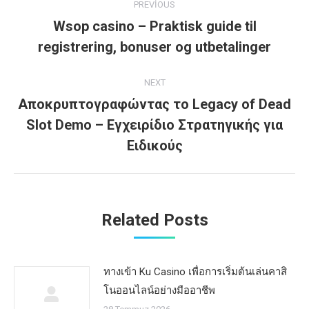
PREVIOUS
navigation
Wsop casino – Praktisk guide til
Previous
registrering, bonuser og utbetalinger
post:
NEXT
Αποκρυπτογραφώντας το Legacy of Dead
Slot Demo – Εγχειρίδιο Στρατηγικής για
Next
post:
Ειδικούς
Related Posts
ทางเข้า Ku Casino เพื่อการเริ่มต้นเล่นคาสิ
โนออนไลน์อย่างมืออาชีพ