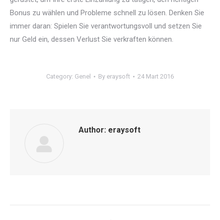
Bonus zu wählen und Probleme schnell zu lösen. Denken Sie
immer daran: Spielen Sie verantwortungsvoll und setzen Sie
nur Geld ein, dessen Verlust Sie verkraften können.
Category:
Genel
By
eraysoft
24 Mart 2016
Author:
eraysoft
Post