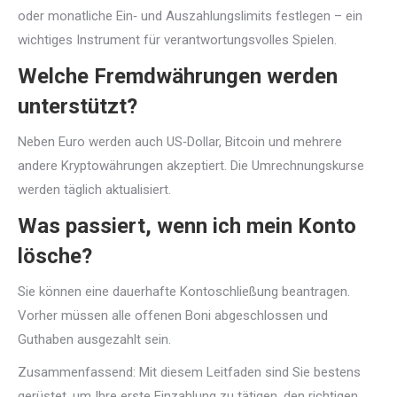
oder monatliche Ein‑ und Auszahlungslimits festlegen – ein
wichtiges Instrument für verantwortungsvolles Spielen.
Welche Fremdwährungen werden
unterstützt?
Neben Euro werden auch US‑Dollar, Bitcoin und mehrere
andere Kryptowährungen akzeptiert. Die Umrechnungskurse
werden täglich aktualisiert.
Was passiert, wenn ich mein Konto
lösche?
Sie können eine dauerhafte Kontoschließung beantragen.
Vorher müssen alle offenen Boni abgeschlossen und
Guthaben ausgezahlt sein.
Zusammenfassend: Mit diesem Leitfaden sind Sie bestens
gerüstet, um Ihre erste Einzahlung zu tätigen, den richtigen