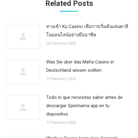
Related Posts
ทางเข้า Ku Casino เพื่อการเริ่มต้นเล่นคาสิ
โนออนไลน์อย่างมืออาชีพ
28 Temmuz 2026
Was Sie über das Mafia Casino in
Deutschland wissen sollten
19 Temmuz 2026
Todo lo que necesitas saber antes de
descargar Spinmama app en tu
dispositivo
19 Temmuz 2026