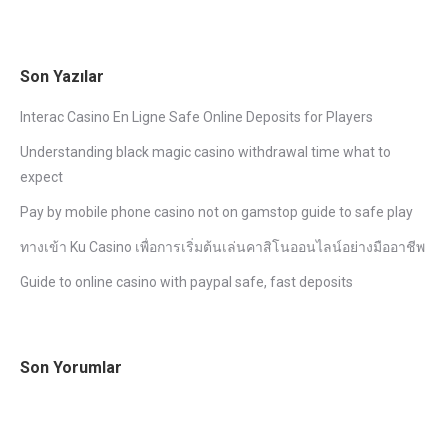
Son Yazılar
Interac Casino En Ligne Safe Online Deposits for Players
Understanding black magic casino withdrawal time what to
expect
Pay by mobile phone casino not on gamstop guide to safe play
ทางเข้า Ku Casino เพื่อการเริ่มต้นเล่นคาสิโนออนไลน์อย่างมืออาชีพ
Guide to online casino with paypal safe, fast deposits
Son Yorumlar