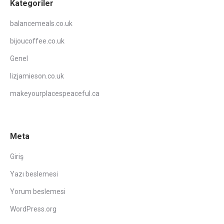
Kategoriler
balancemeals.co.uk
bijoucoffee.co.uk
Genel
lizjamieson.co.uk
makeyourplacespeaceful.ca
Meta
Giriş
Yazı beslemesi
Yorum beslemesi
WordPress.org