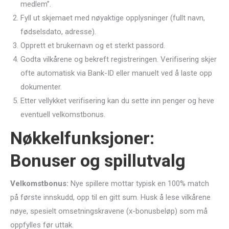
medlem”.
Fyll ut skjemaet med nøyaktige opplysninger (fullt navn,
fødselsdato, adresse).
Opprett et brukernavn og et sterkt passord.
Godta vilkårene og bekreft registreringen. Verifisering skjer
ofte automatisk via Bank-ID eller manuelt ved å laste opp
dokumenter.
Etter vellykket verifisering kan du sette inn penger og heve
eventuell velkomstbonus.
Nøkkelfunksjoner:
Bonuser og spillutvalg
Velkomstbonus:
Nye spillere mottar typisk en 100% match
på første innskudd, opp til en gitt sum. Husk å lese vilkårene
nøye, spesielt omsetningskravene (x-bonusbeløp) som må
oppfylles før uttak.