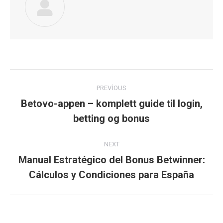
Post
PREVIOUS
navigation
Betovo-appen – komplett guide til login,
Previous
betting og bonus
post:
NEXT
Manual Estratégico del Bonus Betwinner:
Next
Cálculos y Condiciones para España
post: