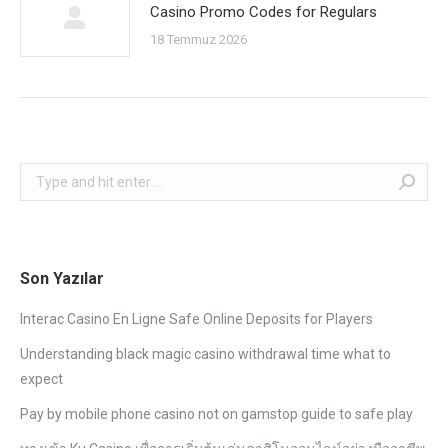
Casino Promo Codes for Regulars
18 Temmuz 2026
Search:
Son Yazılar
Interac Casino En Ligne Safe Online Deposits for Players
Understanding black magic casino withdrawal time what to
expect
Pay by mobile phone casino not on gamstop guide to safe play