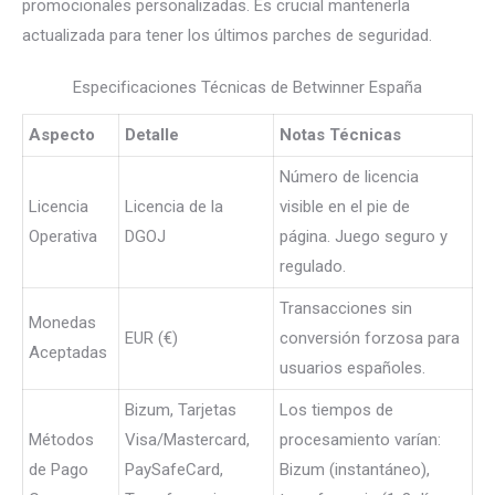
promocionales personalizadas. Es crucial mantenerla
actualizada para tener los últimos parches de seguridad.
Especificaciones Técnicas de Betwinner España
Aspecto
Detalle
Notas Técnicas
Número de licencia
Licencia
Licencia de la
visible en el pie de
Operativa
DGOJ
página. Juego seguro y
regulado.
Transacciones sin
Monedas
EUR (€)
conversión forzosa para
Aceptadas
usuarios españoles.
Bizum, Tarjetas
Los tiempos de
Métodos
Visa/Mastercard,
procesamiento varían:
de Pago
PaySafeCard,
Bizum (instantáneo),