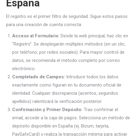
España
El registro es el primer filtro de seguridad. Sigue estos pasos
para una creación de cuenta correcta:
Acceso al Formulario:
Desde la web principal, haz clic en
“Registro”. Se desplegarán múltiples métodos (en un clic,
por teléfono, por redes sociales). Para mayor control de
datos, se recomienda el método completo por correo
electrónico.
Completado de Campos:
Introduce todos los datos
exactamente como figuran en tu documento oficial de
identidad. Cualquier discrepancia (acentos, segundos
apellidos) ralentizará la verificación posterior.
Confirmación y Primer Depósito:
Tras confirmar el
email, accede a la caja de pagos. Selecciona un método de
depósito disponible en España (ej. Bizum, tarjeta,
PaySafeCard) y realiza la transacción mínima para activar