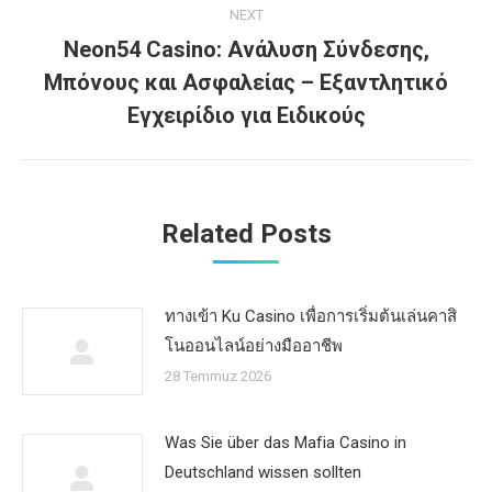
NEXT
Neon54 Casino: Ανάλυση Σύνδεσης,
Μπόνους και Ασφαλείας – Εξαντλητικό
Next
post:
Εγχειρίδιο για Ειδικούς
Related Posts
ทางเข้า Ku Casino เพื่อการเริ่มต้นเล่นคาสิ
โนออนไลน์อย่างมืออาชีพ
28 Temmuz 2026
Was Sie über das Mafia Casino in
Deutschland wissen sollten