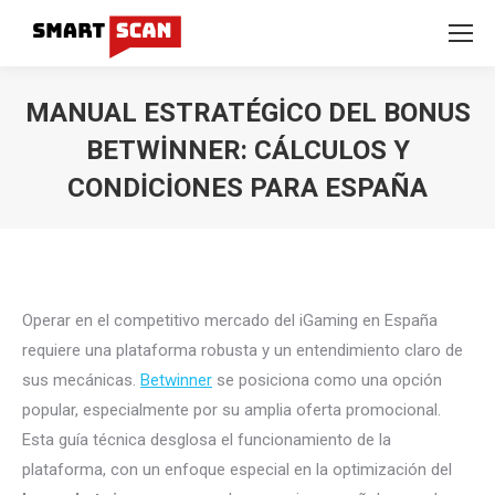
MANUAL ESTRATÉGICO DEL BONUS
BETWINNER: CÁLCULOS Y
CONDICIONES PARA ESPAÑA
You are here:
Operar en el competitivo mercado del iGaming en España
requiere una plataforma robusta y un entendimiento claro de
sus mecánicas.
Betwinner
se posiciona como una opción
popular, especialmente por su amplia oferta promocional.
Esta guía técnica desglosa el funcionamiento de la
plataforma, con un enfoque especial en la optimización del