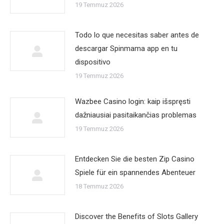
19 Temmuz 2026
Todo lo que necesitas saber antes de
descargar Spinmama app en tu
dispositivo
19 Temmuz 2026
Wazbee Casino login: kaip išspręsti
dažniausiai pasitaikančias problemas
19 Temmuz 2026
Entdecken Sie die besten Zip Casino
Spiele für ein spannendes Abenteuer
18 Temmuz 2026
Discover the Benefits of Slots Gallery