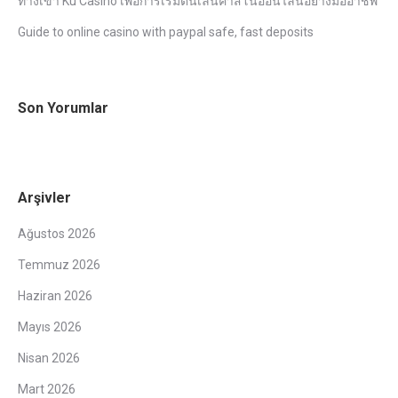
ทางเข้า Ku Casino เพื่อการเริ่มต้นเล่นคาสิโนออนไลน์อย่างมืออาชีพ
Guide to online casino with paypal safe, fast deposits
Son Yorumlar
Arşivler
Ağustos 2026
Temmuz 2026
Haziran 2026
Mayıs 2026
Nisan 2026
Mart 2026