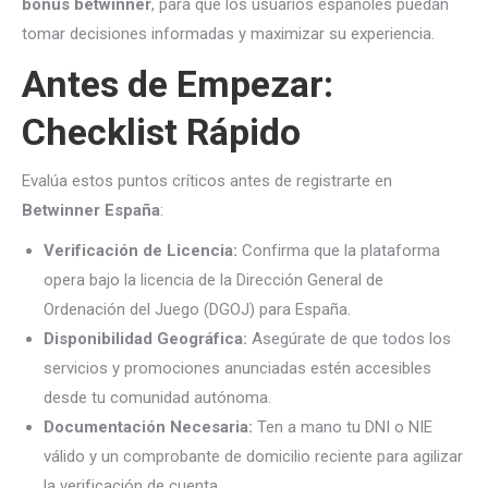
bonus betwinner
, para que los usuarios españoles puedan
tomar decisiones informadas y maximizar su experiencia.
Antes de Empezar:
Checklist Rápido
Evalúa estos puntos críticos antes de registrarte en
Betwinner España
:
Verificación de Licencia:
Confirma que la plataforma
opera bajo la licencia de la Dirección General de
Ordenación del Juego (DGOJ) para España.
Disponibilidad Geográfica:
Asegúrate de que todos los
servicios y promociones anunciadas estén accesibles
desde tu comunidad autónoma.
Documentación Necesaria:
Ten a mano tu DNI o NIE
válido y un comprobante de domicilio reciente para agilizar
la verificación de cuenta.