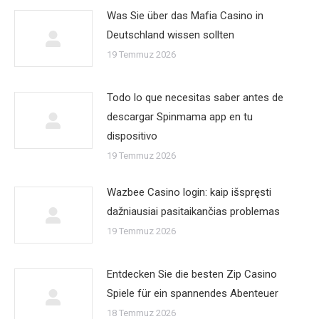
Was Sie über das Mafia Casino in
Deutschland wissen sollten
19 Temmuz 2026
Todo lo que necesitas saber antes de
descargar Spinmama app en tu
dispositivo
19 Temmuz 2026
Wazbee Casino login: kaip išspręsti
dažniausiai pasitaikančias problemas
19 Temmuz 2026
Entdecken Sie die besten Zip Casino
Spiele für ein spannendes Abenteuer
18 Temmuz 2026