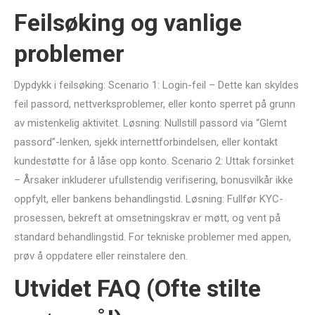
Feilsøking og vanlige
problemer
Dypdykk i feilsøking: Scenario 1: Login-feil – Dette kan skyldes
feil passord, nettverksproblemer, eller konto sperret på grunn
av mistenkelig aktivitet. Løsning: Nullstill passord via “Glemt
passord”-lenken, sjekk internettforbindelsen, eller kontakt
kundestøtte for å låse opp konto. Scenario 2: Uttak forsinket
– Årsaker inkluderer ufullstendig verifisering, bonusvilkår ikke
oppfylt, eller bankens behandlingstid. Løsning: Fullfør KYC-
prosessen, bekreft at omsetningskrav er møtt, og vent på
standard behandlingstid. For tekniske problemer med appen,
prøv å oppdatere eller reinstalere den.
Utvidet FAQ (Ofte stilte