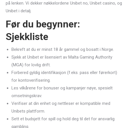
på lenken. Vi dekker nøkkelordene Unibet no, Unibet casino, og
Unibet i detalj.
Før du begynner:
Sjekkliste
Bekreft at du er minst 18 år gammel og bosatt i Norge.
Sjekk at Unibet er lisensiert av Malta Gaming Authority
(MGA) for lovlig drift.
Forbered gyldig identifikasjon (f.eks. pass eller førerkort)
for kontoverifisering.
Les vilkårene for bonuser og kampanjer nøye, spesielt
omsetningskrav.
Verifiser at din enhet og nettleser er kompatible med
Unibets plattform.
Sett et budsjett for spill og hold deg til det for ansvarlig
gambling.