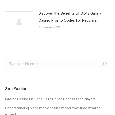
Discover the Benefits of Slots Gallery
Casino Promo Codes for Regulars
18 Temmuz 2026
Search:
Son Yazılar
Interac Casino En Ligne Safe Online Deposits for Players
Understanding black magic casino withdrawal time what to
expect