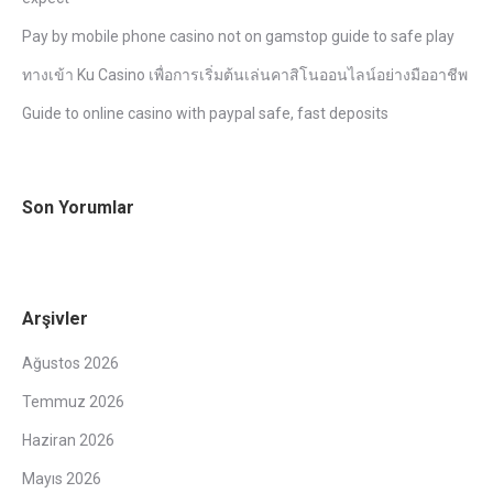
Pay by mobile phone casino not on gamstop guide to safe play
ทางเข้า Ku Casino เพื่อการเริ่มต้นเล่นคาสิโนออนไลน์อย่างมืออาชีพ
Guide to online casino with paypal safe, fast deposits
Son Yorumlar
Arşivler
Ağustos 2026
Temmuz 2026
Haziran 2026
Mayıs 2026