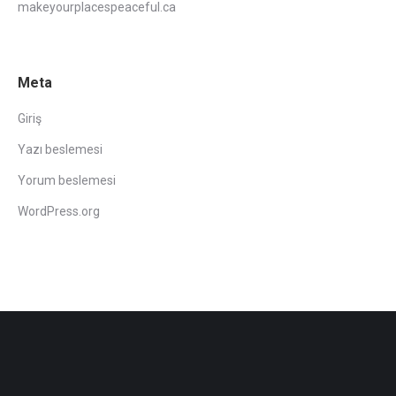
makeyourplacespeaceful.ca
Meta
Giriş
Yazı beslemesi
Yorum beslemesi
WordPress.org