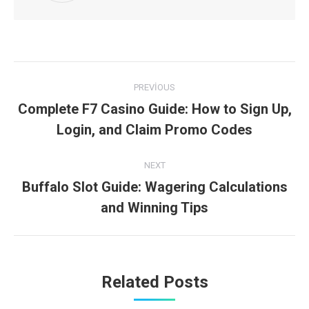
Post
PREVIOUS
navigation
Complete F7 Casino Guide: How to Sign Up,
Previous
Login, and Claim Promo Codes
post:
NEXT
Buffalo Slot Guide: Wagering Calculations
Next
and Winning Tips
post:
Related Posts