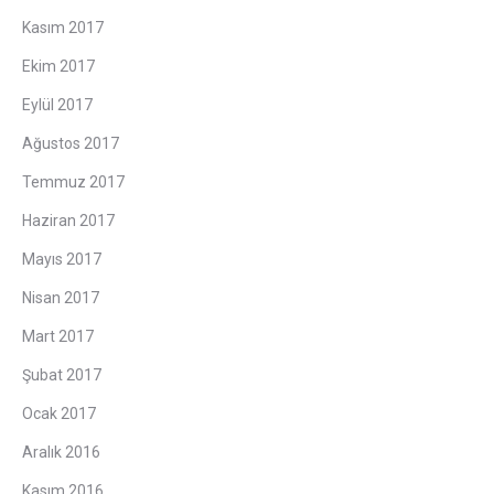
Kasım 2017
Ekim 2017
Eylül 2017
Ağustos 2017
Temmuz 2017
Haziran 2017
Mayıs 2017
Nisan 2017
Mart 2017
Şubat 2017
Ocak 2017
Aralık 2016
Kasım 2016