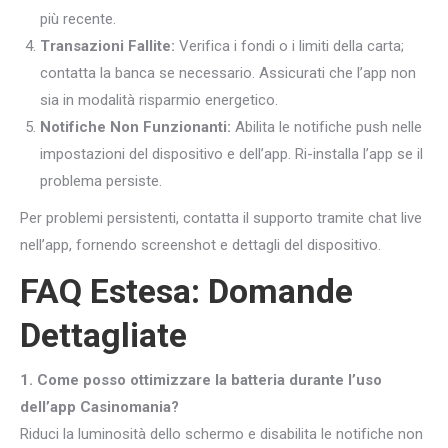
più recente.
Transazioni Fallite:
Verifica i fondi o i limiti della carta;
contatta la banca se necessario. Assicurati che l’app non
sia in modalità risparmio energetico.
Notifiche Non Funzionanti:
Abilita le notifiche push nelle
impostazioni del dispositivo e dell’app. Ri-installa l’app se il
problema persiste.
Per problemi persistenti, contatta il supporto tramite chat live
nell’app, fornendo screenshot e dettagli del dispositivo.
FAQ Estesa: Domande
Dettagliate
1. Come posso ottimizzare la batteria durante l’uso
dell’app Casinomania?
Riduci la luminosità dello schermo e disabilita le notifiche non