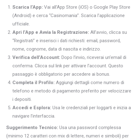
Scarica l’App:
Vai all’App Store (iOS) o Google Play Store
(Android) e cerca “Casinomania”. Scarica l’applicazione
ufficiale.
Apri l’App e Avvia la Registrazione:
All’avvio, clicca su
“Registrati” e inserisci i dati richiesti: email, password,
nome, cognome, data di nascita e indirizzo.
Verifica dell’Account:
Dopo l’invio, riceverai un’email di
conferma. Clicca sul link per attivare l’account. Questo
passaggio è obbligatorio per accedere ai bonus.
Completa il Profilo:
Aggiungi dettagli come numero di
telefono e metodo di pagamento preferito per velocizzare
i depositi.
Accedi e Esplora:
Usa le credenziali per loggarti e inizia a
navigare l’interfaccia.
Suggerimento Tecnico:
Usa una password complessa
(minimo 12 caratteri con mix di lettere, numeri e simboli) per