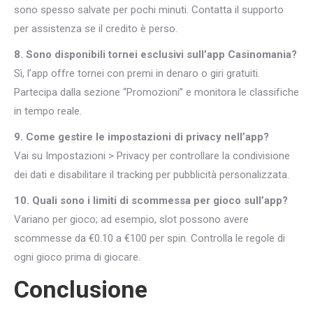
sono spesso salvate per pochi minuti. Contatta il supporto
per assistenza se il credito è perso.
8. Sono disponibili tornei esclusivi sull’app Casinomania?
Sì, l’app offre tornei con premi in denaro o giri gratuiti.
Partecipa dalla sezione “Promozioni” e monitora le classifiche
in tempo reale.
9. Come gestire le impostazioni di privacy nell’app?
Vai su Impostazioni > Privacy per controllare la condivisione
dei dati e disabilitare il tracking per pubblicità personalizzata.
10. Quali sono i limiti di scommessa per gioco sull’app?
Variano per gioco; ad esempio, slot possono avere
scommesse da €0.10 a €100 per spin. Controlla le regole di
ogni gioco prima di giocare.
Conclusione