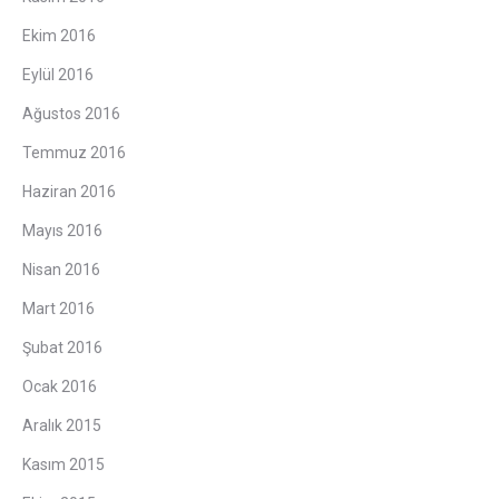
Ekim 2016
Eylül 2016
Ağustos 2016
Temmuz 2016
Haziran 2016
Mayıs 2016
Nisan 2016
Mart 2016
Şubat 2016
Ocak 2016
Aralık 2015
Kasım 2015