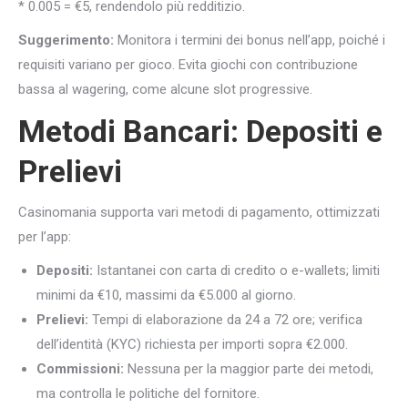
* 0.005 = €5, rendendolo più redditizio.
Suggerimento:
Monitora i termini dei bonus nell’app, poiché i
requisiti variano per gioco. Evita giochi con contribuzione
bassa al wagering, come alcune slot progressive.
Metodi Bancari: Depositi e
Prelievi
Casinomania supporta vari metodi di pagamento, ottimizzati
per l’app:
Depositi:
Istantanei con carta di credito o e-wallets; limiti
minimi da €10, massimi da €5.000 al giorno.
Prelievi:
Tempi di elaborazione da 24 a 72 ore; verifica
dell’identità (KYC) richiesta per importi sopra €2.000.
Commissioni:
Nessuna per la maggior parte dei metodi,
ma controlla le politiche del fornitore.