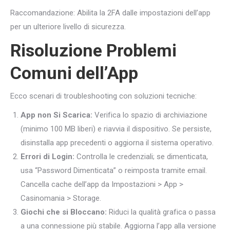
Raccomandazione: Abilita la 2FA dalle impostazioni dell’app
per un ulteriore livello di sicurezza.
Risoluzione Problemi
Comuni dell’App
Ecco scenari di troubleshooting con soluzioni tecniche:
App non Si Scarica:
Verifica lo spazio di archiviazione
(minimo 100 MB liberi) e riavvia il dispositivo. Se persiste,
disinstalla app precedenti o aggiorna il sistema operativo.
Errori di Login:
Controlla le credenziali; se dimenticata,
usa “Password Dimenticata” o reimposta tramite email.
Cancella cache dell’app da Impostazioni > App >
Casinomania > Storage.
Giochi che si Bloccano:
Riduci la qualità grafica o passa
a una connessione più stabile. Aggiorna l’app alla versione