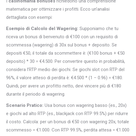
I
casinomania bonuses
richiedono una comprensione
matematica per ottimizzare i profitti. Ecco un’analisi
dettagliata con esempi:
Esempio di Calcolo del Wagering:
Supponiamo che tu
riceva un bonus di benvenuto di €100 con un requisito di
scommessa (wagering) di 30x sul bonus + deposito. Se
depositi €50, il totale da scommettere è: (€100 bonus + €50
deposito) * 30 = €4.500. Per convertire questo in probabilità,
considera l’RTP medio dei giochi. Se giochi slot con RTP del
96%, il valore atteso di perdita è: €4.500 * (1 – 0.96) = €180.
Quindi, per avere un profitto netto, devi vincere più di €180
durante il periodo di wagering.
Scenario Pratico:
Usa bonus con wagering basso (es., 20x)
e giochi ad alto RTP (es., blackjack con RTP 99.5%) per ridurre
il costo. Calcola: per un bonus di €50 con wagering 20x, totale
scommesso = €1.000. Con RTP 99.5%, perdita attesa = €1.000