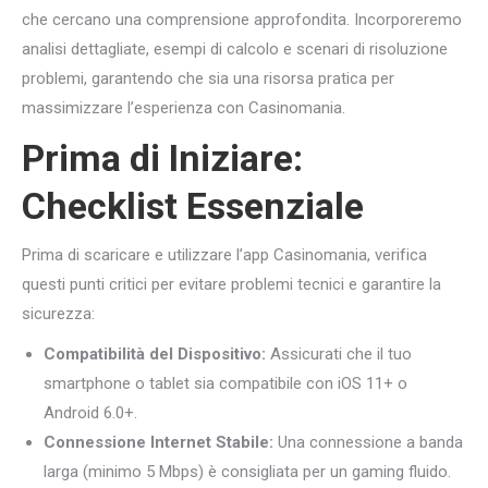
che cercano una comprensione approfondita. Incorporeremo
analisi dettagliate, esempi di calcolo e scenari di risoluzione
problemi, garantendo che sia una risorsa pratica per
massimizzare l’esperienza con Casinomania.
Prima di Iniziare:
Checklist Essenziale
Prima di scaricare e utilizzare l’app Casinomania, verifica
questi punti critici per evitare problemi tecnici e garantire la
sicurezza:
Compatibilità del Dispositivo:
Assicurati che il tuo
smartphone o tablet sia compatibile con iOS 11+ o
Android 6.0+.
Connessione Internet Stabile:
Una connessione a banda
larga (minimo 5 Mbps) è consigliata per un gaming fluido.