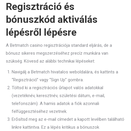
Regisztráció és
bónuszkód aktiválás
lépésről lépésre
A Betmatch casino regisztrációja standard eljárás, de a
bónusz sikeres megszerzéséhez precíz munkára van
szükség. Kövesd az alábbi technikai lépéseket:
Navigálj a Betmatch hivatalos weboldalára, és kattints a
“Regisztráció” vagy “Sign Up” gombra.
Töltsd ki a regisztrációs űrlapot valós adatokkal
(vezetéknév, keresztnév, születési dátum, e-mail,
telefonszám). A hamis adatok a fiók azonnali
felfüggesztéséhez vezetnek.
Erősítsd meg az e-mail címedet a kapott levélben található
linkre kattintva. Ez a lépés kritikus a bónuszok