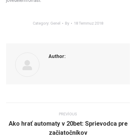
jövedelemforrást.
Category:
Genel
By
18 Temmuz 2018
Author:
Post
PREVIOUS
navigation
Ako hrať automaty v 20bet: Sprievodca pre
Previous
začiatočníkov
post: