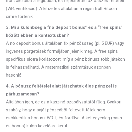
tranzakciókat a régiódban, és teljesítetted az összes feltételt
(WR, verifikáció). A kifizetés általában a regisztrált Bitcoin
címre történik.
3. Mi a különbség a “no deposit bonus” és a “free spins”
között ebben a kontextusban?
A no deposit bonus általában fix pénzösszeg (pl. 5 EUR) vagy
ingyenes pörgetések formájában jelenik meg. A free spins
specifikus slotra korlátozott, míg a pénz bónusz több játékon
is felhasználható. A matematikai számításuk azonban
hasonló.
4. A bónusz feltételei alatt játszhatok éles pénzzel is
párhuzamosan?
Általában igen, de ez a kaszinó szabályzatától függ. Gyakori
szabály, hogy a saját pénzedből feltevett tétek nem
csökkentik a bónusz WR-t, és fordítva. A két egyenleg (cash
és bonus) külön kezelésre kerül.