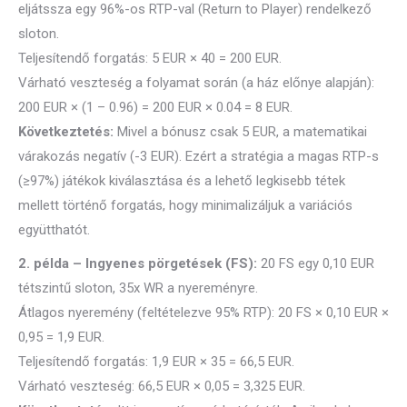
eljátssza egy 96%-os RTP-val (Return to Player) rendelkező
sloton.
Teljesítendő forgatás: 5 EUR × 40 = 200 EUR.
Várható veszteség a folyamat során (a ház előnye alapján):
200 EUR × (1 – 0.96) = 200 EUR × 0.04 = 8 EUR.
Következtetés:
Mivel a bónusz csak 5 EUR, a matematikai
várakozás negatív (-3 EUR). Ezért a stratégia a magas RTP-s
(≥97%) játékok kiválasztása és a lehető legkisebb tétek
mellett történő forgatás, hogy minimalizáljuk a variációs
együtthatót.
2. példa – Ingyenes pörgetések (FS):
20 FS egy 0,10 EUR
tétszintű sloton, 35x WR a nyereményre.
Átlagos nyeremény (feltételezve 95% RTP): 20 FS × 0,10 EUR ×
0,95 = 1,9 EUR.
Teljesítendő forgatás: 1,9 EUR × 35 = 66,5 EUR.
Várható veszteség: 66,5 EUR × 0,05 = 3,325 EUR.