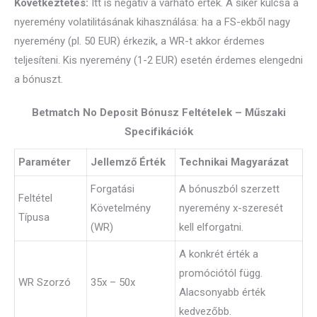
Következtetés:
Itt is negatív a várható érték. A siker kulcsa a
nyeremény volatilitásának kihasználása: ha a FS-ekből nagy
nyeremény (pl. 50 EUR) érkezik, a WR-t akkor érdemes
teljesíteni. Kis nyeremény (1-2 EUR) esetén érdemes elengedni
a bónuszt.
Betmatch No Deposit Bónusz Feltételek – Műszaki
Specifikációk
Paraméter
Jellemző Érték
Technikai Magyarázat
Forgatási
A bónuszból szerzett
Feltétel
Követelmény
nyeremény x-szeresét
Típusa
(WR)
kell elforgatni.
A konkrét érték a
promóciótól függ.
WR Szorzó
35x – 50x
Alacsonyabb érték
kedvezőbb.