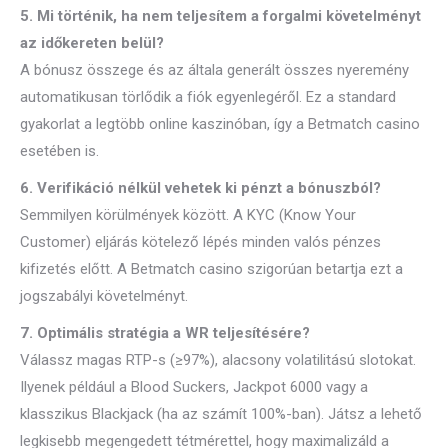
5. Mi történik, ha nem teljesítem a forgalmi követelményt
az időkereten belül?
A bónusz összege és az általa generált összes nyeremény
automatikusan törlődik a fiók egyenlegéről. Ez a standard
gyakorlat a legtöbb online kaszinóban, így a Betmatch casino
esetében is.
6. Verifikáció nélkül vehetek ki pénzt a bónuszból?
Semmilyen körülmények között. A KYC (Know Your
Customer) eljárás kötelező lépés minden valós pénzes
kifizetés előtt. A Betmatch casino szigorúan betartja ezt a
jogszabályi követelményt.
7. Optimális stratégia a WR teljesítésére?
Válassz magas RTP-s (≥97%), alacsony volatilitású slotokat.
Ilyenek például a Blood Suckers, Jackpot 6000 vagy a
klasszikus Blackjack (ha az számít 100%-ban). Játsz a lehető
legkisebb megengedett tétmérettel, hogy maximalizáld a