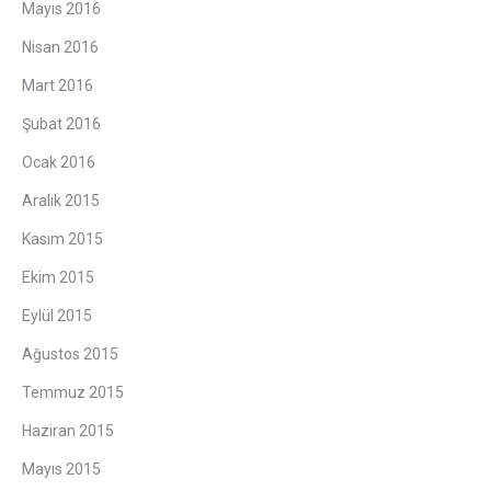
Mayıs 2016
Nisan 2016
Mart 2016
Şubat 2016
Ocak 2016
Aralık 2015
Kasım 2015
Ekim 2015
Eylül 2015
Ağustos 2015
Temmuz 2015
Haziran 2015
Mayıs 2015