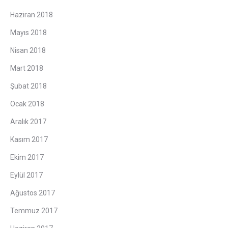
Haziran 2018
Mayıs 2018
Nisan 2018
Mart 2018
Şubat 2018
Ocak 2018
Aralık 2017
Kasım 2017
Ekim 2017
Eylül 2017
Ağustos 2017
Temmuz 2017