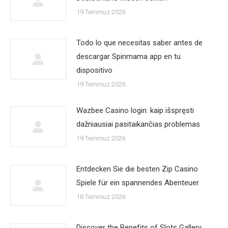
19 Temmuz 2026
Todo lo que necesitas saber antes de
descargar Spinmama app en tu
dispositivo
19 Temmuz 2026
Wazbee Casino login: kaip išspręsti
dažniausiai pasitaikančias problemas
19 Temmuz 2026
Entdecken Sie die besten Zip Casino
Spiele für ein spannendes Abenteuer
18 Temmuz 2026
Discover the Benefits of Slots Gallery