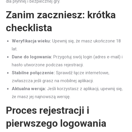
dla płynnej i bezpiecznej gry.
Zanim zaczniesz: krótka
checklista
Weryfikacja wieku:
Upewnij się, że masz ukończone 18
lat.
Dane do logowania:
Przygotuj swój login (adres e-mail) i
hasło utworzone podczas rejestracji.
Stabilne połączenie:
Sprawdź łącze internetowe,
zwłaszcza jeśli grasz na mobilnej aplikacji.
Aktualna wersja:
Jeśli korzystasz z aplikacji, upewnij się,
że masz jej najnowszą wersję.
Proces rejestracji i
pierwszego logowania