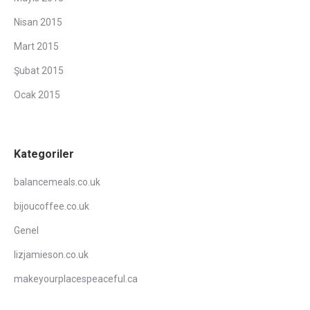
Nisan 2015
Mart 2015
Şubat 2015
Ocak 2015
Kategoriler
balancemeals.co.uk
bijoucoffee.co.uk
Genel
lizjamieson.co.uk
makeyourplacespeaceful.ca