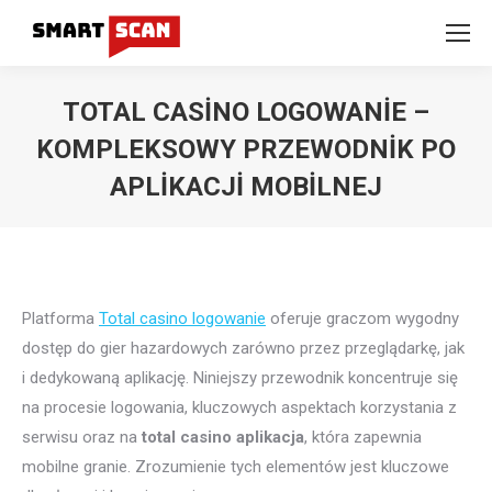
TOTAL CASINO LOGOWANIE –
KOMPLEKSOWY PRZEWODNIK PO
APLIKACJI MOBILNEJ
You are here:
Platforma
Total casino logowanie
oferuje graczom wygodny
dostęp do gier hazardowych zarówno przez przeglądarkę, jak
i dedykowaną aplikację. Niniejszy przewodnik koncentruje się
na procesie logowania, kluczowych aspektach korzystania z
serwisu oraz na
total casino aplikacja
, która zapewnia
mobilne granie. Zrozumienie tych elementów jest kluczowe