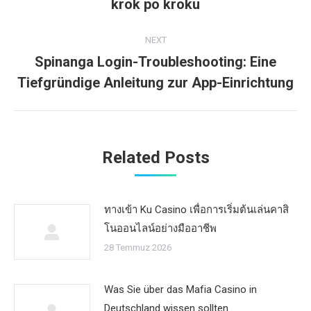
krok po kroku
post:
NEXT
Spinanga Login-Troubleshooting: Eine
Next
Tiefgründige Anleitung zur App-Einrichtung
post:
Related Posts
ทางเข้า Ku Casino เพื่อการเริ่มต้นเล่นคาสิ
โนออนไลน์อย่างมืออาชีพ
28 Temmuz 2026
Was Sie über das Mafia Casino in
Deutschland wissen sollten