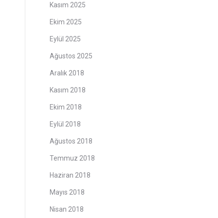
Kasım 2025
Ekim 2025
Eylül 2025
Ağustos 2025
Aralık 2018
Kasım 2018
Ekim 2018
Eylül 2018
Ağustos 2018
Temmuz 2018
Haziran 2018
Mayıs 2018
Nisan 2018