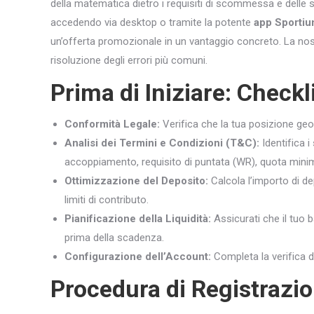
della matematica dietro i requisiti di scommessa e delle s
accedendo via desktop o tramite la potente
app Sporti
un’offerta promozionale in un vantaggio concreto. La nost
risoluzione degli errori più comuni.
Prima di Iniziare: Checkl
Conformità Legale:
Verifica che la tua posizione geog
Analisi dei Termini e Condizioni (T&C):
Identifica i
accoppiamento, requisito di puntata (WR), quota minim
Ottimizzazione del Deposito:
Calcola l’importo di d
limiti di contributo.
Pianificazione della Liquidità:
Assicurati che il tuo
prima della scadenza.
Configurazione dell’Account:
Completa la verifica de
Procedura di Registrazio