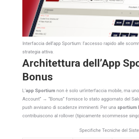
Interfaccia dell’app Sportium: l’accesso rapido alle sco
strategia attiva.
Architettura dell’App Sp
Bonus
L’
app Sportium
non è solo un’interfaccia mobile, ma uno
Account” → “Bonus” fornisce lo stato aggiornato del Sal
push avvisano di scadenze imminenti. Per una
sportium 
contribuiscono al rollover (tipicamente scommesse singo
Specifiche Tecniche del Sis