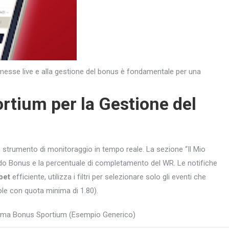
mmesse live e alla gestione del bonus è fondamentale per una
ortium per la Gestione del
 strumento di monitoraggio in tempo reale. La sezione “Il Mio
do Bonus e la percentuale di completamento del WR. Le notifiche
bet
efficiente, utilizza i filtri per selezionare solo gli eventi che
le con quota minima di 1.80).
tema Bonus Sportium (Esempio Generico)