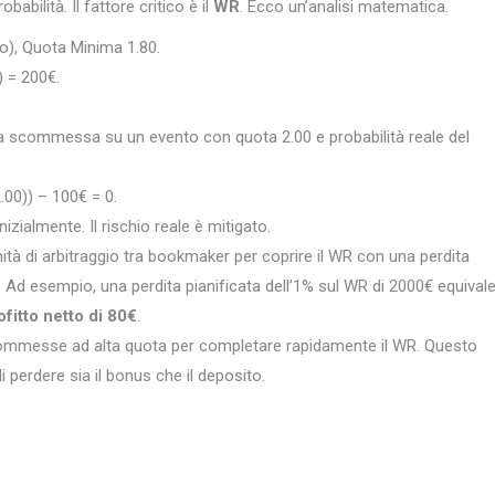
babilità. Il fattore critico è il
WR
. Ecco un’analisi matematica.
), Quota Minima 1.80.
 = 200€.
scommessa su un evento con quota 2.00 e probabilità reale del
.00)) – 100€ = 0.
izialmente. Il rischio reale è mitigato.
tà di arbitraggio tra bookmaker per coprire il WR con una perdita
. Ad esempio, una perdita pianificata dell’1% sul WR di 2000€ equival
ofitto netto di 80€
.
ommesse ad alta quota per completare rapidamente il WR. Questo
i perdere sia il bonus che il deposito.