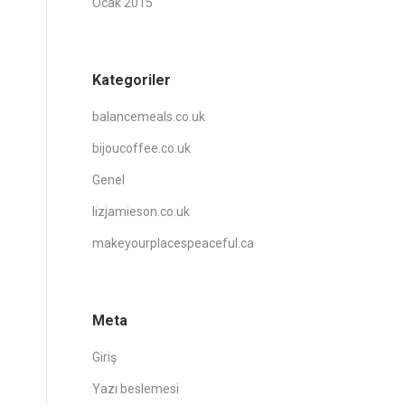
Ocak 2015
Kategoriler
balancemeals.co.uk
bijoucoffee.co.uk
Genel
lizjamieson.co.uk
makeyourplacespeaceful.ca
Meta
Giriş
Yazı beslemesi