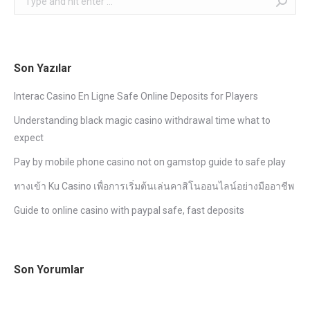
Son Yazılar
Interac Casino En Ligne Safe Online Deposits for Players
Understanding black magic casino withdrawal time what to
expect
Pay by mobile phone casino not on gamstop guide to safe play
ทางเข้า Ku Casino เพื่อการเริ่มต้นเล่นคาสิโนออนไลน์อย่างมืออาชีพ
Guide to online casino with paypal safe, fast deposits
Son Yorumlar