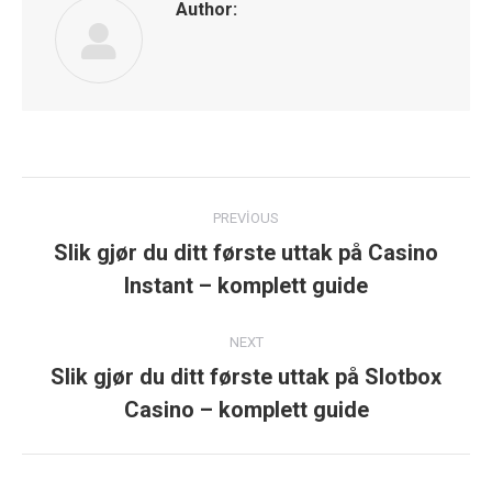
Author:
Post
PREVIOUS
navigation
Slik gjør du ditt første uttak på Casino
Previous
Instant – komplett guide
post:
NEXT
Slik gjør du ditt første uttak på Slotbox
Next
Casino – komplett guide
post: