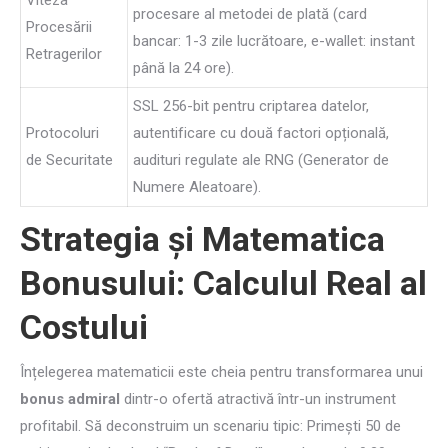
Viteza
procesare al metodei de plată (card
Procesării
bancar: 1-3 zile lucrătoare, e-wallet: instant
Retragerilor
până la 24 ore).
SSL 256-bit pentru criptarea datelor,
Protocoluri
autentificare cu două factori opțională,
de Securitate
audituri regulate ale RNG (Generator de
Numere Aleatoare).
Strategia și Matematica
Bonusului: Calculul Real al
Costului
Înțelegerea matematicii este cheia pentru transformarea unui
bonus admiral
dintr-o ofertă atractivă într-un instrument
profitabil. Să deconstruim un scenariu tipic: Primești 50 de