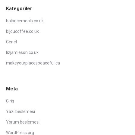
Kategoriler
balancemeals.co.uk
bijoucoffee.co.uk
Genel
lizjamieson.co.uk
makeyourplacespeaceful.ca
Meta
Giriş
Yazı beslemesi
Yorum beslemesi
WordPress.org