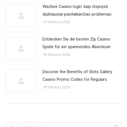
Wazbee Casino login: kaip išspręsti
dažniausiai pasitaikančias problemas
19 Temmuz 2026
Entdecken Sie die besten Zip Casino
Spiele für ein spannendes Abenteuer
18 Temmuz 2026
Discover the Benefits of Slots Gallery
Casino Promo Codes for Regulars
18 Temmuz 2026
Search: