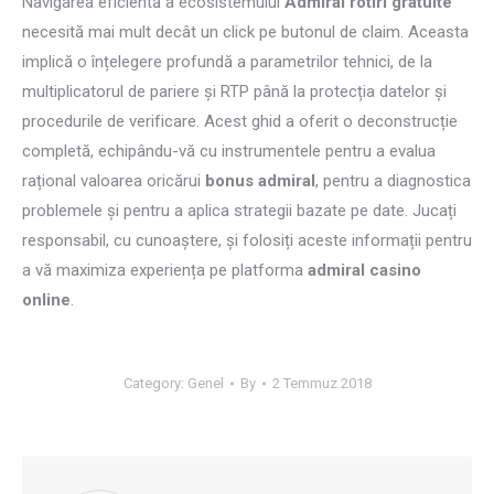
Navigarea eficientă a ecosistemului
Admiral rotiri gratuite
necesită mai mult decât un click pe butonul de claim. Aceasta
implică o înțelegere profundă a parametrilor tehnici, de la
multiplicatorul de pariere și RTP până la protecția datelor și
procedurile de verificare. Acest ghid a oferit o deconstrucție
completă, echipându-vă cu instrumentele pentru a evalua
rațional valoarea oricărui
bonus admiral
, pentru a diagnostica
problemele și pentru a aplica strategii bazate pe date. Jucați
responsabil, cu cunoaștere, și folosiți aceste informații pentru
a vă maximiza experiența pe platforma
admiral casino
online
.
Category:
Genel
By
2 Temmuz 2018