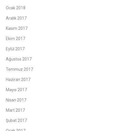
Ocak 2018
Aralık 2017
Kasım 2017
Ekim 2017
Eylül 2017
Ağustos 2017
Temmuz 2017
Haziran 2017
Mayıs 2017
Nisan 2017
Mart 2017
Şubat 2017
Ocak 2017