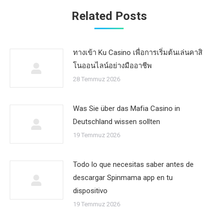
Related Posts
ทางเข้า Ku Casino เพื่อการเริ่มต้นเล่นคาสิ
โนออนไลน์อย่างมืออาชีพ
28 Temmuz 2026
Was Sie über das Mafia Casino in
Deutschland wissen sollten
19 Temmuz 2026
Todo lo que necesitas saber antes de
descargar Spinmama app en tu
dispositivo
19 Temmuz 2026