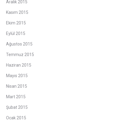
Aralık 2015
Kasım 2015
Ekim 2015
Eylül 2015
Ağustos 2015
Temmuz 2015
Haziran 2015
Mayıs 2015
Nisan 2015
Mart 2015
Şubat 2015
Ocak 2015