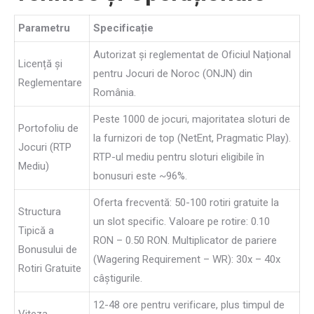
Parametru
Specificație
Autorizat și reglementat de Oficiul Național
Licență și
pentru Jocuri de Noroc (ONJN) din
Reglementare
România.
Peste 1000 de jocuri, majoritatea sloturi de
Portofoliu de
la furnizori de top (NetEnt, Pragmatic Play).
Jocuri (RTP
RTP-ul mediu pentru sloturi eligibile în
Mediu)
bonusuri este ~96%.
Oferta frecventă: 50-100 rotiri gratuite la
Structura
un slot specific. Valoare pe rotire: 0.10
Tipică a
RON – 0.50 RON. Multiplicator de pariere
Bonusului de
(Wagering Requirement – WR): 30x – 40x
Rotiri Gratuite
câștigurile.
12-48 ore pentru verificare, plus timpul de