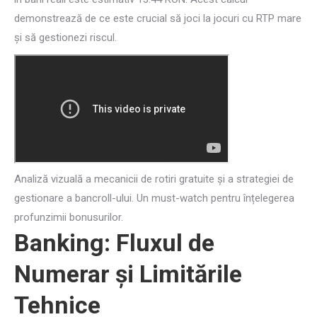
demonstrează de ce este crucial să joci la jocuri cu RTP mare
și să gestionezi riscul.
Analiză vizuală a mecanicii de rotiri gratuite și a strategiei de
gestionare a bancroll-ului. Un must-watch pentru înțelegerea
profunzimii bonusurilor.
Banking: Fluxul de
Numerar și Limitările
Tehnice