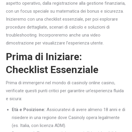
aspetto operativo, dalla registrazione alla gestione finanziaria,
con un focus speciale su matematica dei bonus e sicurezza.
Inizieremo con una checklist essenziale, per poi esplorare
procedure dettagliate, scenari di calcolo e soluzioni di
troubleshooting. Incorporeremo anche una video
dimostrazione per visualizzare l’esperienza utente.
Prima di Iniziare:
Checklist Essenziale
Prima di immergervi nel mondo di casinoly online casino,
verificate questi punti critici per garantire un’esperienza fluida
e sicura:
Età e Posizione:
Assicuratevi di avere almeno 18 anni e di
risiedere in una regione dove Casinoly opera legalmente
(es. Italia, con licenza ADM).