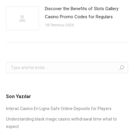
Discover the Benefits of Slots Gallery
Casino Promo Codes for Regulars
18 Temmuz 2026
Search:
Son Yazılar
Interac Casino En Ligne Safe Online Deposits for Players
Understanding black magic casino withdrawal time what to
expect