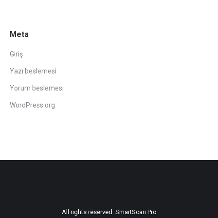
Meta
Giriş
Yazı beslemesi
Yorum beslemesi
WordPress.org
All rights reserved. SmartScan Pro