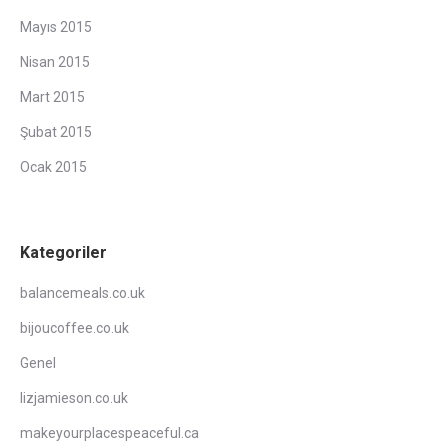
Mayıs 2015
Nisan 2015
Mart 2015
Şubat 2015
Ocak 2015
Kategoriler
balancemeals.co.uk
bijoucoffee.co.uk
Genel
lizjamieson.co.uk
makeyourplacespeaceful.ca