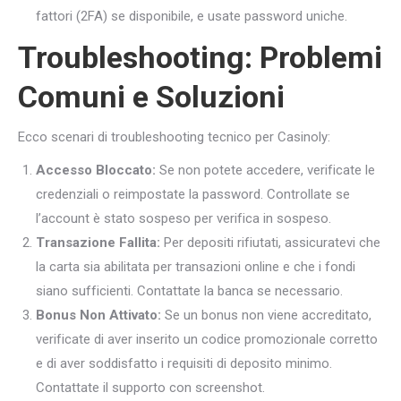
fattori (2FA) se disponibile, e usate password uniche.
Troubleshooting: Problemi
Comuni e Soluzioni
Ecco scenari di troubleshooting tecnico per Casinoly:
Accesso Bloccato:
Se non potete accedere, verificate le
credenziali o reimpostate la password. Controllate se
l’account è stato sospeso per verifica in sospeso.
Transazione Fallita:
Per depositi rifiutati, assicuratevi che
la carta sia abilitata per transazioni online e che i fondi
siano sufficienti. Contattate la banca se necessario.
Bonus Non Attivato:
Se un bonus non viene accreditato,
verificate di aver inserito un codice promozionale corretto
e di aver soddisfatto i requisiti di deposito minimo.
Contattate il supporto con screenshot.