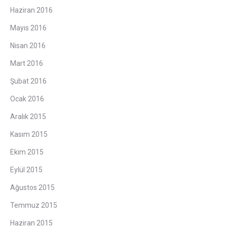
Haziran 2016
Mayıs 2016
Nisan 2016
Mart 2016
Şubat 2016
Ocak 2016
Aralık 2015
Kasım 2015
Ekim 2015
Eylül 2015
Ağustos 2015
Temmuz 2015
Haziran 2015