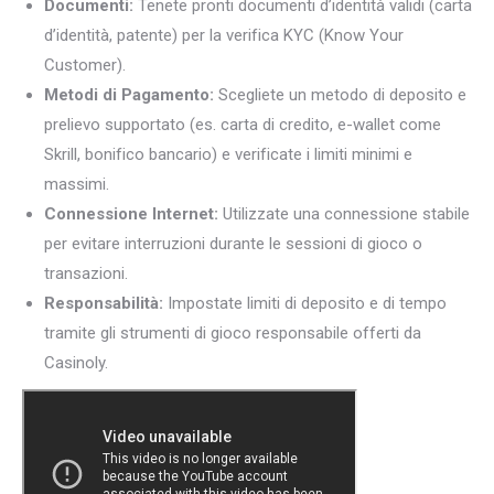
Documenti:
Tenete pronti documenti d’identità validi (carta
d’identità, patente) per la verifica KYC (Know Your
Customer).
Metodi di Pagamento:
Scegliete un metodo di deposito e
prelievo supportato (es. carta di credito, e-wallet come
Skrill, bonifico bancario) e verificate i limiti minimi e
massimi.
Connessione Internet:
Utilizzate una connessione stabile
per evitare interruzioni durante le sessioni di gioco o
transazioni.
Responsabilità:
Impostate limiti di deposito e di tempo
tramite gli strumenti di gioco responsabile offerti da
Casinoly.