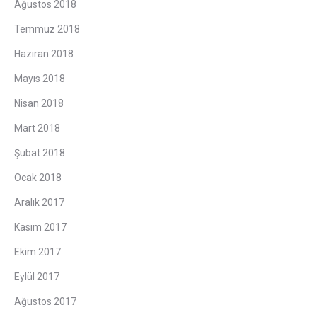
Ağustos 2018
Temmuz 2018
Haziran 2018
Mayıs 2018
Nisan 2018
Mart 2018
Şubat 2018
Ocak 2018
Aralık 2017
Kasım 2017
Ekim 2017
Eylül 2017
Ağustos 2017