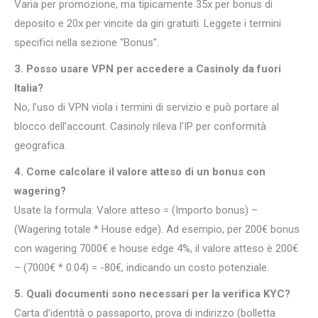
Varia per promozione, ma tipicamente 35x per bonus di
deposito e 20x per vincite da giri gratuiti. Leggete i termini
specifici nella sezione “Bonus”.
3. Posso usare VPN per accedere a Casinoly da fuori
Italia?
No, l’uso di VPN viola i termini di servizio e può portare al
blocco dell’account. Casinoly rileva l’IP per conformità
geografica.
4. Come calcolare il valore atteso di un bonus con
wagering?
Usate la formula: Valore atteso = (Importo bonus) –
(Wagering totale * House edge). Ad esempio, per 200€ bonus
con wagering 7000€ e house edge 4%, il valore atteso è 200€
– (7000€ * 0.04) = -80€, indicando un costo potenziale.
5. Quali documenti sono necessari per la verifica KYC?
Carta d’identità o passaporto, prova di indirizzo (bolletta