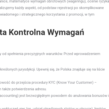
anice, matematyce wymagań obrotowych (wageringu), ocenie ryzyk
lizujemy każdy aspekt, od podstaw rejestracji po skomplikowane
świadomego i strategicznego korzystania z promocji, w tym
sta Kontrolna Wymagań
żny od spełnienia precyzyjnych warunków. Przed wprowadzeniem
ślonych jurysdykcji. Upewnij się, że Polska znajduje się na liście
owość do przejścia procedury KYC (Know Your Customer) –
także potwierdzenia adresu.
i-accounting) jest bezwzględnym powodem do anulowania bonusów i
ykluczeń gier (np. udział określonych slotów w obrocie), limitów