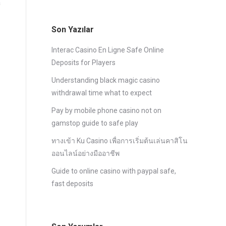
a
Son Yazılar
Interac Casino En Ligne Safe Online
Deposits for Players
Understanding black magic casino
withdrawal time what to expect
Pay by mobile phone casino not on
gamstop guide to safe play
ทางเข้า Ku Casino เพื่อการเริ่มต้นเล่นคาสิโน
ออนไลน์อย่างมืออาชีพ
Guide to online casino with paypal safe,
fast deposits