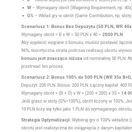
W
– Wymagany obrót (Wagering Requirement, np. 40x)
G%
– Wkład gry w obrót (Game Contribution, np. sloty 
Scenariusz 1: Bonus Bez Depozytu (50 PLN, WR 40x, 
Wymagany obrót = B x W = 50 PLN x 40 =
2000 PLN
.
Aby wypłacić wygrane z bonusu, musisz postawić łączni
96%, teoretyczna strata podczas realizacji obrotu wynies
bonusu jest znacząco niższa
od nominalnej 50 PLN. A
przetrwać ten proces.
Scenariusz 2: Bonus 100% do 500 PLN (WR 35x B+D,
Depozyt: 200 PLN. Bonus: 200 PLN. Łączny kapitał: 400 P
Wymagany obrót = (B + D) x W = (200 + 200) x 35 =
14 0
Jeśli grasz w sloty (G%=100%), obrót liczony w 100%. Je
10 PLN liczy się tylko jako 1 PLN do wymaganego obrotu,
Strategia Optymalizacji:
Wybieraj gry o 100% wkładzie (zw
obrotu jest realistyczna do osiągnięcia z danym kapita