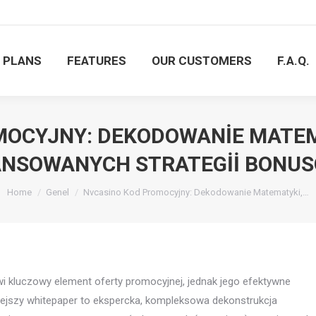
PLANS
FEATURES
OUR CUSTOMERS
F.A.Q.
PLANS
FEATURES
OUR CUSTOMERS
F.A.Q.
MOCYJNY: DEKODOWANIE MATEM
NSOWANYCH STRATEGII BONU
You are here:
Home
Genel
Nvcasino Kod Promocyjny: Dekodowanie Matematyki,…
i kluczowy element oferty promocyjnej, jednak jego efektywne
niejszy whitepaper to ekspercka, kompleksowa dekonstrukcja