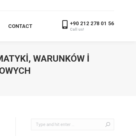
+90 212 278 01 56
CONTACT
Call us!
+90 212 278 01 56
CONTACT
Call us!
ATYKI, WARUNKÓW I
SOWYCH
Search: