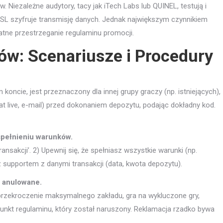
 Niezależne audytory, tacy jak iTech Labs lub QUINEL, testują i
SL szyfruje transmisję danych. Jednak największym czynnikiem
tne przestrzeganie regulaminu promocji.
w: Scenariusze i Procedury
koncie, jest przeznaczony dla innej grupy graczy (np. istniejących),
t live, e-mail) przed dokonaniem depozytu, podając dokładny kod.
spełnieniu warunków.
ansakcji’. 2) Upewnij się, że spełniasz wszystkie warunki (np.
z supportem z danymi transakcji (data, kwota depozytu).
e anulowane.
przekroczenie maksymalnego zakładu, gra na wykluczone gry,
unkt regulaminu, który został naruszony. Reklamacja rzadko bywa