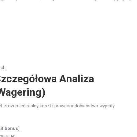
ych.
zczegółowa Analiza
Wagering)
Cel: zrozumieć realny koszt i prawdopodobieństwo wypłaty.
it bonus
).
00 PLN).