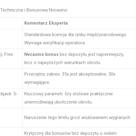
a Techniczna i Bonusowa Nvcasino
Komentarz Eksperta
Standardowa licencja dla rynku międzynarodowego.
Wymaga weryfikacji operatora.
), Free
Nvcasino bonus
bez depozytu jest najcenniejszy,
lecz o najwyższych warunkach obrotu.
Przeciętny zakres. 35x jest akceptowalne, 50x
wymagające.
ckjack: 5-
Kluczowy parametr. Gry stołowe praktycznie
uniemożliwiają ukończenie obrotu.
Naruszenie tego limitu grozi anulowaniem wygranych.
Krytyczny dla bonusów bez depozytu o niskim