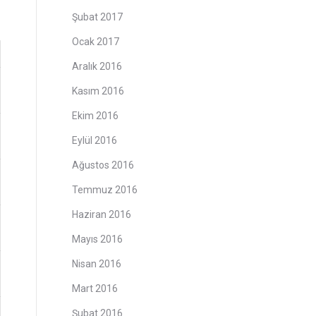
Şubat 2017
Ocak 2017
Aralık 2016
Kasım 2016
Ekim 2016
Eylül 2016
Ağustos 2016
Temmuz 2016
Haziran 2016
Mayıs 2016
Nisan 2016
Mart 2016
Şubat 2016