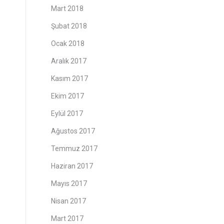
Mart 2018
Şubat 2018
Ocak 2018
Aralık 2017
Kasım 2017
Ekim 2017
Eylül 2017
Ağustos 2017
Temmuz 2017
Haziran 2017
Mayıs 2017
Nisan 2017
Mart 2017