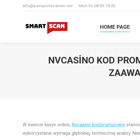
info@passportscanner.net
Mon-Fri 08:30-18:00
HOME PAGE
HOME PAGE
NVCASINO KOD PRO
ZAAWA
W świecie kasyn online,
Nvcasino kod promocyjny
stanow
wykorzystanie wymaga głębokiej, technicznej analizy. Ni