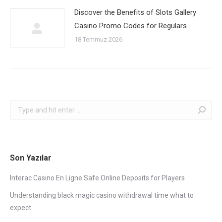
Discover the Benefits of Slots Gallery
Casino Promo Codes for Regulars
18 Temmuz 2026
Search:
Son Yazılar
Interac Casino En Ligne Safe Online Deposits for Players
Understanding black magic casino withdrawal time what to
expect