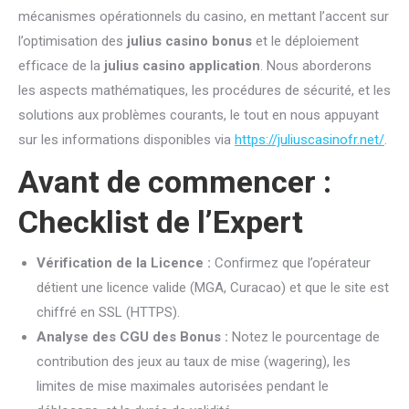
mécanismes opérationnels du casino, en mettant l’accent sur
l’optimisation des
julius casino bonus
et le déploiement
efficace de la
julius casino application
. Nous aborderons
les aspects mathématiques, les procédures de sécurité, et les
solutions aux problèmes courants, le tout en nous appuyant
sur les informations disponibles via
https://juliuscasinofr.net/
.
Avant de commencer :
Checklist de l’Expert
Vérification de la Licence :
Confirmez que l’opérateur
détient une licence valide (MGA, Curacao) et que le site est
chiffré en SSL (HTTPS).
Analyse des CGU des Bonus :
Notez le pourcentage de
contribution des jeux au taux de mise (wagering), les
limites de mise maximales autorisées pendant le