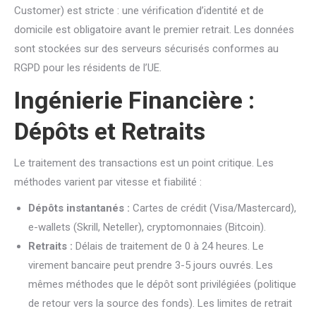
Customer) est stricte : une vérification d’identité et de
domicile est obligatoire avant le premier retrait. Les données
sont stockées sur des serveurs sécurisés conformes au
RGPD pour les résidents de l’UE.
Ingénierie Financière :
Dépôts et Retraits
Le traitement des transactions est un point critique. Les
méthodes varient par vitesse et fiabilité :
Dépôts instantanés :
Cartes de crédit (Visa/Mastercard),
e-wallets (Skrill, Neteller), cryptomonnaies (Bitcoin).
Retraits :
Délais de traitement de 0 à 24 heures. Le
virement bancaire peut prendre 3-5 jours ouvrés. Les
mêmes méthodes que le dépôt sont privilégiées (politique
de retour vers la source des fonds). Les limites de retrait