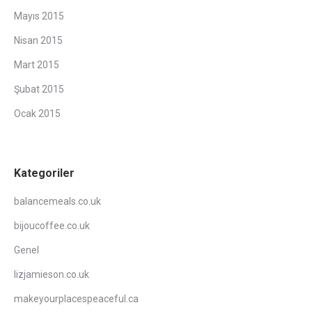
Mayıs 2015
Nisan 2015
Mart 2015
Şubat 2015
Ocak 2015
Kategoriler
balancemeals.co.uk
bijoucoffee.co.uk
Genel
lizjamieson.co.uk
makeyourplacespeaceful.ca