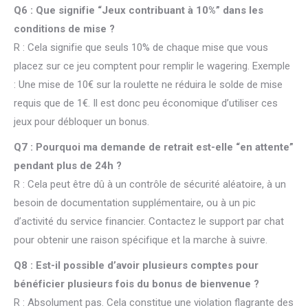
Q6 : Que signifie “Jeux contribuant à 10%” dans les
conditions de mise ?
R : Cela signifie que seuls 10% de chaque mise que vous
placez sur ce jeu comptent pour remplir le wagering. Exemple
: Une mise de 10€ sur la roulette ne réduira le solde de mise
requis que de 1€. Il est donc peu économique d’utiliser ces
jeux pour débloquer un bonus.
Q7 : Pourquoi ma demande de retrait est-elle “en attente”
pendant plus de 24h ?
R : Cela peut être dû à un contrôle de sécurité aléatoire, à un
besoin de documentation supplémentaire, ou à un pic
d’activité du service financier. Contactez le support par chat
pour obtenir une raison spécifique et la marche à suivre.
Q8 : Est-il possible d’avoir plusieurs comptes pour
bénéficier plusieurs fois du bonus de bienvenue ?
R : Absolument pas. Cela constitue une violation flagrante des