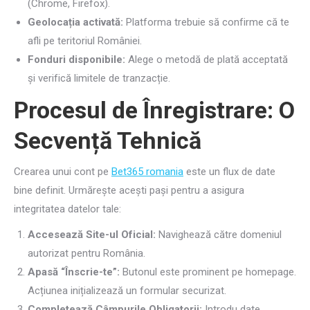
(Chrome, Firefox).
Geolocația activată:
Platforma trebuie să confirme că te
afli pe teritoriul României.
Fonduri disponibile:
Alege o metodă de plată acceptată
și verifică limitele de tranzacție.
Procesul de Înregistrare: O
Secvență Tehnică
Crearea unui cont pe
Bet365 romania
este un flux de date
bine definit. Urmărește acești pași pentru a asigura
integritatea datelor tale:
Accesează Site-ul Oficial:
Navighează către domeniul
autorizat pentru România.
Apasă “Înscrie-te”:
Butonul este prominent pe homepage.
Acțiunea inițializează un formular securizat.
Completează Câmpurile Obligatorii:
Introdu date