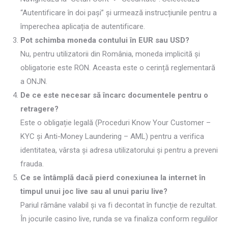
“Autentificare în doi pași” și urmează instrucțiunile pentru a
împerechea aplicația de autentificare.
Pot schimba moneda contului în EUR sau USD?
Nu, pentru utilizatorii din România, moneda implicită și
obligatorie este RON. Aceasta este o cerință reglementară
a ONJN.
De ce este necesar să încarc documentele pentru o
retragere?
Este o obligație legală (Proceduri Know Your Customer –
KYC și Anti-Money Laundering – AML) pentru a verifica
identitatea, vârsta și adresa utilizatorului și pentru a preveni
frauda.
Ce se întâmplă dacă pierd conexiunea la internet în
timpul unui joc live sau al unui pariu live?
Pariul rămâne valabil și va fi decontat în funcție de rezultat.
În jocurile casino live, runda se va finaliza conform regulilor