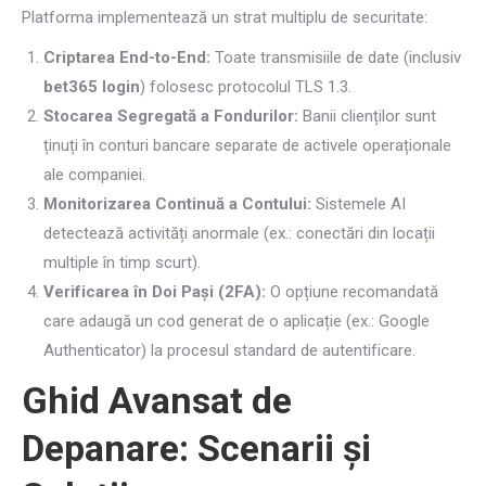
Platforma implementează un strat multiplu de securitate:
Criptarea End-to-End:
Toate transmisiile de date (inclusiv
bet365 login
) folosesc protocolul TLS 1.3.
Stocarea Segregată a Fondurilor:
Banii clienților sunt
ținuți în conturi bancare separate de activele operaționale
ale companiei.
Monitorizarea Continuă a Contului:
Sistemele AI
detectează activități anormale (ex.: conectări din locații
multiple în timp scurt).
Verificarea în Doi Pași (2FA):
O opțiune recomandată
care adaugă un cod generat de o aplicație (ex.: Google
Authenticator) la procesul standard de autentificare.
Ghid Avansat de
Depanare: Scenarii și