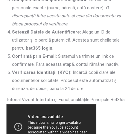
personale exacte (nume, adresă, dată naștere).
O
discrepanță între aceste date și cele din documente va
bloca procesul de verificare.
Setează Datele de Autentificare:
Alege un ID de
utilizator și o parolă puternică. Acestea sunt cheile tale
pentru
bet365 login
.
Confirmă prin E-mail:
Sistemul va trimite un link de
confirmare. Fără această etapă, contul rămâne inactiv.
Verificarea Identității (KYC):
Încarcă copii clare ale
documentelor solicitate. Procesul este automatizat și
durează, de obicei, până la 24 de ore.
Tutorial Vizual: Interfața și Funcționalitățile Principale Bet365