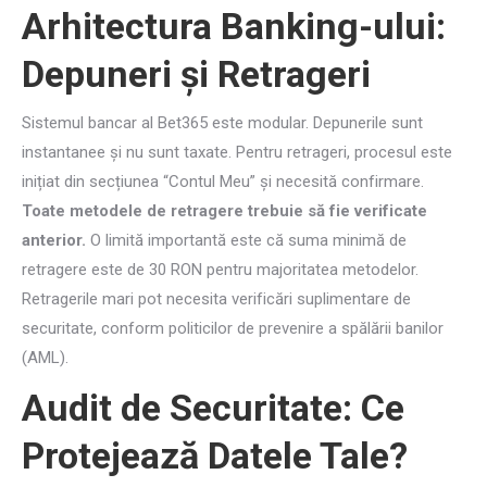
Arhitectura Banking-ului:
Depuneri și Retrageri
Sistemul bancar al Bet365 este modular. Depunerile sunt
instantanee și nu sunt taxate. Pentru retrageri, procesul este
inițiat din secțiunea “Contul Meu” și necesită confirmare.
Toate metodele de retragere trebuie să fie verificate
anterior.
O limită importantă este că suma minimă de
retragere este de 30 RON pentru majoritatea metodelor.
Retragerile mari pot necesita verificări suplimentare de
securitate, conform politicilor de prevenire a spălării banilor
(AML).
Audit de Securitate: Ce
Protejează Datele Tale?