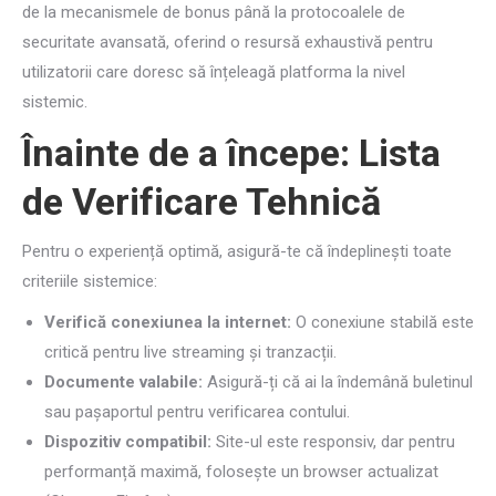
de la mecanismele de bonus până la protocoalele de
securitate avansată, oferind o resursă exhaustivă pentru
utilizatorii care doresc să înțeleagă platforma la nivel
sistemic.
Înainte de a începe: Lista
de Verificare Tehnică
Pentru o experiență optimă, asigură-te că îndeplinești toate
criteriile sistemice:
Verifică conexiunea la internet:
O conexiune stabilă este
critică pentru live streaming și tranzacții.
Documente valabile:
Asigură-ți că ai la îndemână buletinul
sau pașaportul pentru verificarea contului.
Dispozitiv compatibil:
Site-ul este responsiv, dar pentru
performanță maximă, folosește un browser actualizat