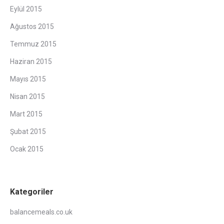
Eylül 2015
Ağustos 2015
Temmuz 2015
Haziran 2015
Mayıs 2015
Nisan 2015
Mart 2015
Şubat 2015
Ocak 2015
Kategoriler
balancemeals.co.uk