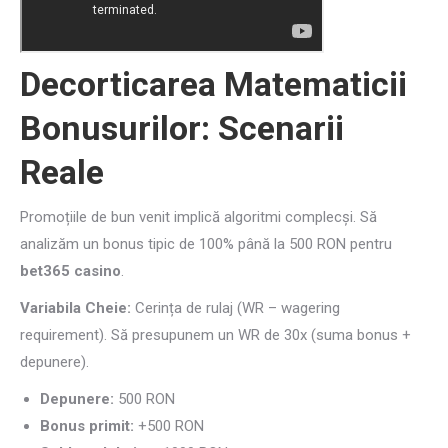
Decorticarea Matematicii
Bonusurilor: Scenarii
Reale
Promoțiile de bun venit implică algoritmi complecși. Să
analizăm un bonus tipic de 100% până la 500 RON pentru
bet365 casino
.
Variabila Cheie:
Cerința de rulaj (WR – wagering
requirement). Să presupunem un WR de 30x (suma bonus +
depunere).
Depunere:
500 RON
Bonus primit:
+500 RON