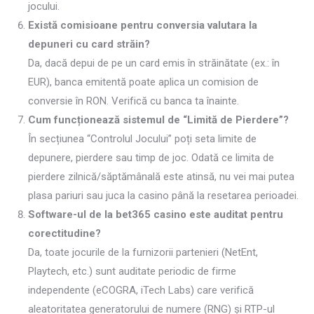
jocului.
Există comisioane pentru conversia valutara la
depuneri cu card străin?
Da, dacă depui de pe un card emis în străinătate (ex.: în
EUR), banca emitentă poate aplica un comision de
conversie în RON. Verifică cu banca ta înainte.
Cum funcționează sistemul de “Limită de Pierdere”?
În secțiunea “Controlul Jocului” poți seta limite de
depunere, pierdere sau timp de joc. Odată ce limita de
pierdere zilnică/săptămânală este atinsă, nu vei mai putea
plasa pariuri sau juca la casino până la resetarea perioadei.
Software-ul de la
bet365 casino
este auditat pentru
corectitudine?
Da, toate jocurile de la furnizorii partenieri (NetEnt,
Playtech, etc.) sunt auditate periodic de firme
independente (eCOGRA, iTech Labs) care verifică
aleatoritatea generatorului de numere (RNG) și RTP-ul