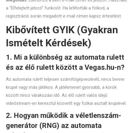
Megoldás:
Ellenőrizd a beírt e-mail címet és jelszót. Használd
a “Elfelejtett jelszó” funkciót. Ha letiltották a fiókod, a
regisztráció során megadott e-mail címen kapsz értesítést.
Kibővített GYIK (Gyakran
Ismételt Kérdések)
1. Mi a különbség az automata rulett
és az élő rulett között a Vegas.hu-n?
Az automata rulett teljesen számítógépvezérelt, nincs benne
krupié vagy más játékos. A játékmenet gyorsabb, a körök
között nincs várakozási idő. Az élő rulett valós idejű
videóstream-en keresztül közvetít egy fizikai asztalt krupiével.
2. Hogyan működik a véletlenszám-
generátor (RNG) az automata