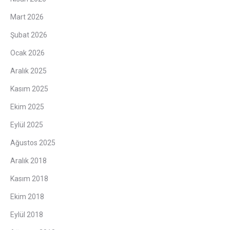
Mart 2026
Şubat 2026
Ocak 2026
Aralık 2025
Kasım 2025
Ekim 2025
Eylül 2025
Ağustos 2025
Aralık 2018
Kasım 2018
Ekim 2018
Eylül 2018