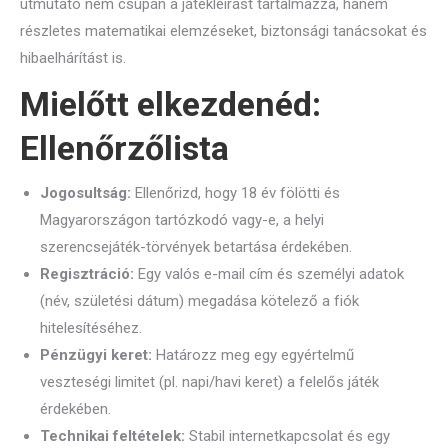
útmutató nem csupán a játékleírást tartalmazza, hanem
részletes matematikai elemzéseket, biztonsági tanácsokat és
hibaelhárítást is.
Mielőtt elkezdenéd:
Ellenőrzőlista
Jogosultság:
Ellenőrizd, hogy 18 év fölötti és
Magyarországon tartózkodó vagy-e, a helyi
szerencsejáték-törvények betartása érdekében.
Regisztráció:
Egy valós e-mail cím és személyi adatok
(név, születési dátum) megadása kötelező a fiók
hitelesítéséhez.
Pénzügyi keret:
Határozz meg egy egyértelmű
veszteségi limitet (pl. napi/havi keret) a felelős játék
érdekében.
Technikai feltételek:
Stabil internetkapcsolat és egy