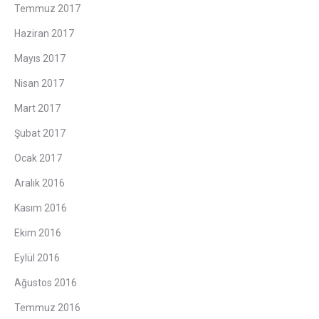
Temmuz 2017
Haziran 2017
Mayıs 2017
Nisan 2017
Mart 2017
Şubat 2017
Ocak 2017
Aralık 2016
Kasım 2016
Ekim 2016
Eylül 2016
Ağustos 2016
Temmuz 2016