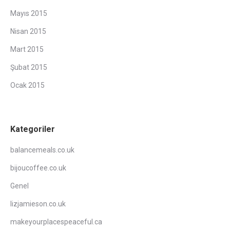
Mayıs 2015
Nisan 2015
Mart 2015
Şubat 2015
Ocak 2015
Kategoriler
balancemeals.co.uk
bijoucoffee.co.uk
Genel
lizjamieson.co.uk
makeyourplacespeaceful.ca