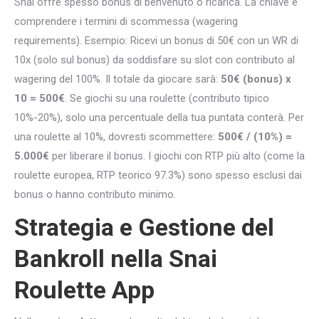
Snai offre spesso bonus di benvenuto o ricarica. La chiave è
comprendere i termini di scommessa (wagering
requirements). Esempio: Ricevi un bonus di 50€ con un WR di
10x (solo sul bonus) da soddisfare su slot con contributo al
wagering del 100%. Il totale da giocare sarà:
50€ (bonus) x
10 = 500€
. Se giochi su una roulette (contributo tipico
10%-20%), solo una percentuale della tua puntata conterà. Per
una roulette al 10%, dovresti scommettere:
500€ / (10%) =
5.000€
per liberare il bonus. I giochi con RTP più alto (come la
roulette europea, RTP teorico 97.3%) sono spesso esclusi dai
bonus o hanno contributo minimo.
Strategia e Gestione del
Bankroll nella Snai
Roulette App