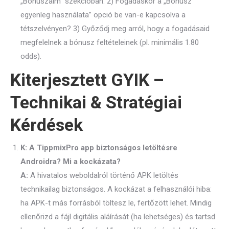
„Bónuszaim” szekcióban. 2) Fogadáskor a „Bónusz
egyenleg használata” opció be van-e kapcsolva a
tétszelvényen? 3) Győződj meg arról, hogy a fogadásaid
megfelelnek a bónusz feltételeinek (pl. minimális 1.80
odds).
Kiterjesztett GYIK –
Technikai & Stratégiai
Kérdések
K: A TippmixPro app biztonságos letöltésre
Androidra? Mi a kockázata?
A:
A hivatalos weboldalról történő APK letöltés
technikailag biztonságos. A kockázat a felhasználói hiba:
ha APK-t más forrásból töltesz le, fertőzött lehet. Mindig
ellenőrizd a fájl digitális aláírását (ha lehetséges) és tartsd