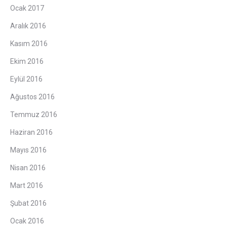
Ocak 2017
Aralık 2016
Kasım 2016
Ekim 2016
Eylül 2016
Ağustos 2016
Temmuz 2016
Haziran 2016
Mayıs 2016
Nisan 2016
Mart 2016
Şubat 2016
Ocak 2016