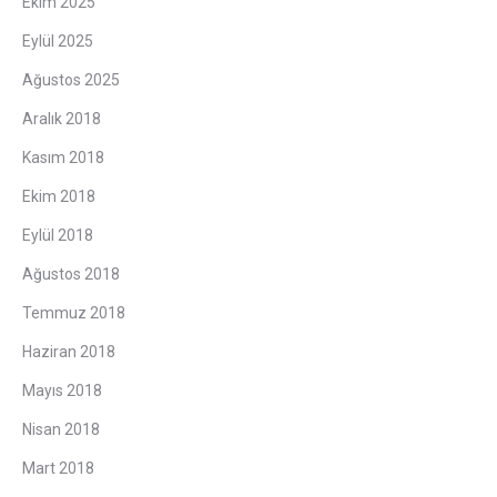
Ekim 2025
Eylül 2025
Ağustos 2025
Aralık 2018
Kasım 2018
Ekim 2018
Eylül 2018
Ağustos 2018
Temmuz 2018
Haziran 2018
Mayıs 2018
Nisan 2018
Mart 2018