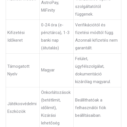
AstroPay,
szolgáltatótól
MiFinity
függenek.
0-24 óra (e-
Verifikációtól és
Kifizetési
pénztárca), 1-3
fizetési módtól függ.
Időkeret
banki nap
Azonnali kifizetés nem
(átutalás)
garantált.
Felület,
Támogatott
ügyfélszolgálat,
Magyar
Nyelv
dokumentáció
kizárólag magyarul.
Önkorlátozások
(betétlimit,
Beállíthatóak a
Játékosvédelmi
időlimit),
felhasználói fiók
Eszközök
Kizárási
beállításaiban.
lehetőség