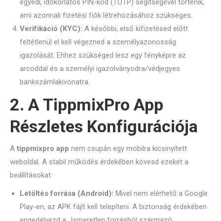
egyedi, időkorlátos PIN-kód (TOTP) segítségével történik,
ami azonnali fizetési fiók létrehozásához szükséges.
Verifikáció (KYC):
A későbbi, első kifizetésed előtt
feltétlenül el kell végezned a személyazonosság
igazolását. Ehhez szükséged lesz egy fényképre az
arcoddal és a személyi igazolványodra/védjegyes
bankszámlakivonatra.
2. A TippmixPro App
Részletes Konfigurációja
A
tippmixpro app
nem csupán egy mobilra kicsinyített
weboldal. A stabil működés érdekében kövesd ezeket a
beállításokat:
Letöltés forrása (Android):
Mivel nem elérhető a Google
Play-en, az APK fájlt kell telepíteni. A biztonság érdekében
engedélyezd a „Ismeretlen forrásból származó