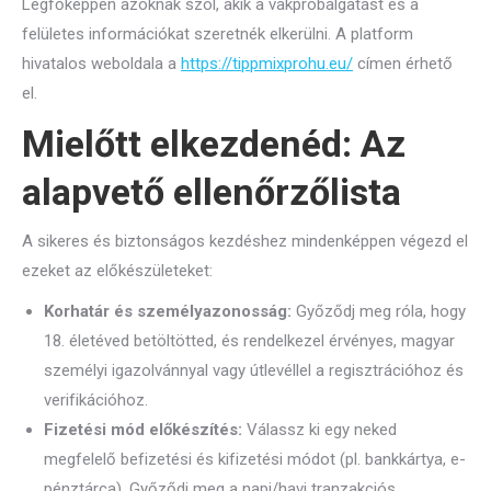
Legfőképpen azoknak szól, akik a vakpróbálgatást és a
felületes információkat szeretnék elkerülni. A platform
hivatalos weboldala a
https://tippmixprohu.eu/
címen érhető
el.
Mielőtt elkezdenéd: Az
alapvető ellenőrzőlista
A sikeres és biztonságos kezdéshez mindenképpen végezd el
ezeket az előkészületeket:
Korhatár és személyazonosság:
Győződj meg róla, hogy
18. életéved betöltötted, és rendelkezel érvényes, magyar
személyi igazolvánnyal vagy útlevéllel a regisztrációhoz és
verifikációhoz.
Fizetési mód előkészítés:
Válassz ki egy neked
megfelelő befizetési és kifizetési módot (pl. bankkártya, e-
pénztárca). Győződj meg a napi/havi tranzakciós