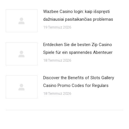
Wazbee Casino login: kaip išspręsti
dažniausiai pasitaikančias problemas
19 Temmuz 2026
Entdecken Sie die besten Zip Casino
Spiele für ein spannendes Abenteuer
18 Temmuz 2026
Discover the Benefits of Slots Gallery
Casino Promo Codes for Regulars
18 Temmuz 2026