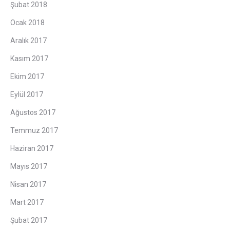
Şubat 2018
Ocak 2018
Aralık 2017
Kasım 2017
Ekim 2017
Eylül 2017
Ağustos 2017
Temmuz 2017
Haziran 2017
Mayıs 2017
Nisan 2017
Mart 2017
Şubat 2017