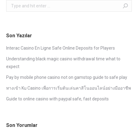
Search:
Son Yazılar
Interac Casino En Ligne Safe Online Deposits for Players
Understanding black magic casino withdrawal time what to
expect
Pay by mobile phone casino not on gamstop guide to safe play
ทางเข้า Ku Casino เพื่อการเริ่มต้นเล่นคาสิโนออนไลน์อย่างมืออาชีพ
Guide to online casino with paypal safe, fast deposits
Son Yorumlar