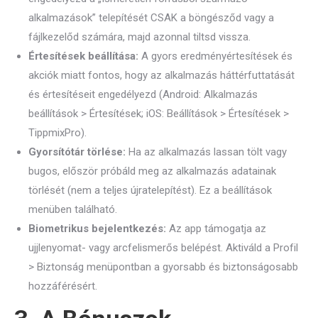
alkalmazások” telepítését CSAK a böngésződ vagy a
fájlkezelőd számára, majd azonnal tiltsd vissza.
Értesítések beállítása:
A gyors eredményértesítések és
akciók miatt fontos, hogy az alkalmazás háttérfuttatását
és értesítéseit engedélyezd (Android: Alkalmazás
beállítások > Értesítések; iOS: Beállítások > Értesítések >
TippmixPro).
Gyorsítótár törlése:
Ha az alkalmazás lassan tölt vagy
bugos, először próbáld meg az alkalmazás adatainak
törlését (nem a teljes újratelepítést). Ez a beállítások
menüben található.
Biometrikus bejelentkezés:
Az app támogatja az
ujjlenyomat- vagy arcfelismerős belépést. Aktiváld a Profil
> Biztonság menüpontban a gyorsabb és biztonságosabb
hozzáférésért.