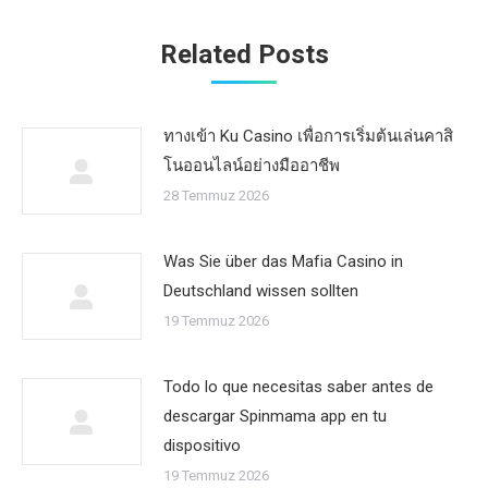
Related Posts
ทางเข้า Ku Casino เพื่อการเริ่มต้นเล่นคาสิ
โนออนไลน์อย่างมืออาชีพ
28 Temmuz 2026
Was Sie über das Mafia Casino in
Deutschland wissen sollten
19 Temmuz 2026
Todo lo que necesitas saber antes de
descargar Spinmama app en tu
dispositivo
19 Temmuz 2026