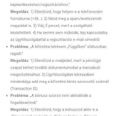
bejelentkezéshez/regisztrációhoz.”
Megoldás:
1) Ellenőrizd, hogy helyes-e a telefonszám
formátuma (+36…). 2) Nézd meg a spam/levélszemét
mappádat is. 3) Várj 2 percet, mert a szolgáltató
késleltetheti. 4) Ha semmi sem működik, lépj kapcsolatba
az ügyfélszolgálattal a regisztrációs e-mail címedről.
Probléma:
„A kifizetési kérésem „Függőben” státuszban
ragadt.”
Megoldás:
1) Ellenőrizd e-mailjeidet, mert a pénzügyi
csapat kérhet további dokumentumokat a tranzakció
megerősítéséhez. 2) Ügyfélszolgálati kérésedben
mindenképp add meg a kifizetési kérés azonosító számát
(Transaction ID).
Probléma:
„A bónusz szorzó nem aktiválódik a
fogadásaimnál.”
Megoldás:
1) Ellenőrizd, hogy a bónuszod aktív-e a