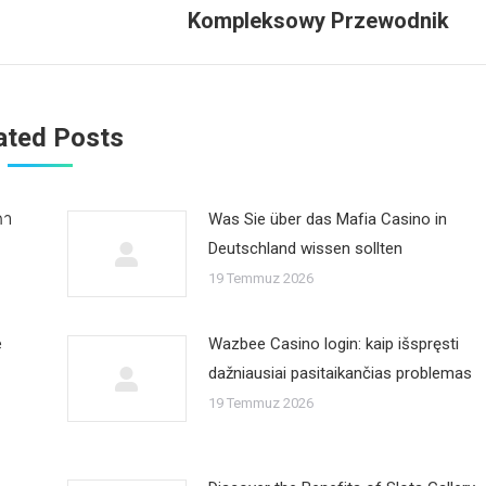
post:
Kompleksowy Przewodnik
ated Posts
คา
Was Sie über das Mafia Casino in
Deutschland wissen sollten
19 Temmuz 2026
e
Wazbee Casino login: kaip išspręsti
dažniausiai pasitaikančias problemas
19 Temmuz 2026