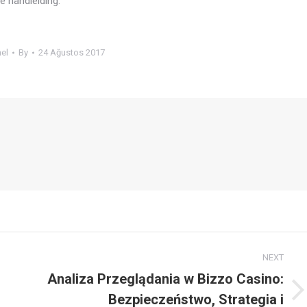
e handleiding.
el
By
24 Ağustos 2017
NEXT
Analiza Przeglądania w Bizzo Casino:
Bezpieczeństwo, Strategia i
Next