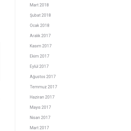
Mart 2018
Şubat 2018
Ocak 2018
Aralık 2017
Kasım 2017
Ekim 2017
Eylül 2017
Ağustos 2017
Temmuz 2017
Haziran 2017
Mayıs 2017
Nisan 2017
Mart 2017