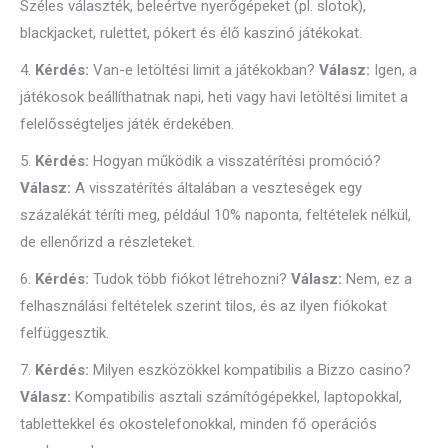
Széles választék, beleértve nyerőgépeket (pl. slotok),
blackjacket, rulettet, pókert és élő kaszinó játékokat.
4.
Kérdés:
Van-e letöltési limit a játékokban?
Válasz:
Igen, a
játékosok beállíthatnak napi, heti vagy havi letöltési limitet a
felelősségteljes játék érdekében.
5.
Kérdés:
Hogyan működik a visszatérítési promóció?
Válasz:
A visszatérítés általában a veszteségek egy
százalékát téríti meg, például 10% naponta, feltételek nélkül,
de ellenőrizd a részleteket.
6.
Kérdés:
Tudok több fiókot létrehozni?
Válasz:
Nem, ez a
felhasználási feltételek szerint tilos, és az ilyen fiókokat
felfüggesztik.
7.
Kérdés:
Milyen eszközökkel kompatibilis a Bizzo casino?
Válasz:
Kompatibilis asztali számítógépekkel, laptopokkal,
tablettekkel és okostelefonokkal, minden fő operációs