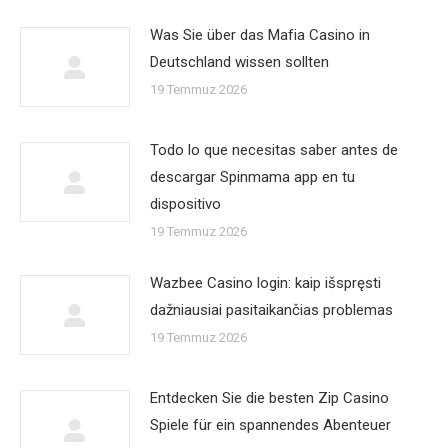
Was Sie über das Mafia Casino in
Deutschland wissen sollten
19 Temmuz 2026
Todo lo que necesitas saber antes de
descargar Spinmama app en tu
dispositivo
19 Temmuz 2026
Wazbee Casino login: kaip išspręsti
dažniausiai pasitaikančias problemas
19 Temmuz 2026
Entdecken Sie die besten Zip Casino
Spiele für ein spannendes Abenteuer