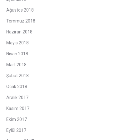
Ağustos 2018
Temmuz 2018
Haziran 2018
Mayıs 2018
Nisan 2018
Mart 2018
Şubat 2018
Ocak 2018
Aralık 2017
Kasım 2017
Ekim 2017
Eylül 2017