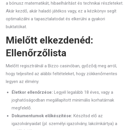
a bónusz matematikát, hibaelhárítást és technikai részleteket.
Akár kezdő, akár haladó játékos vagy, ez a kézikönyv segít
optimalizálni a tapasztalatodat és elkerülni a gyakori
buktatókat.
Mielőtt elkezdenéd:
Ellenőrzőlista
Mielőtt regisztrálnál a Bizzo casinóban, győződj meg arról,
hogy teljesíted az alábbi feltételeket, hogy zökkenőmentes
legyen az élmény.
Életkor ellenőrzése:
Legyél legalább 18 éves, vagy a
joghatóságodban megállapított minimális korhatárnak
megfelelő.
Dokumentumok előkészítése:
Készítsd elő az
igazolványaidat (pl. személyi igazolvány, lakcímkártya) a