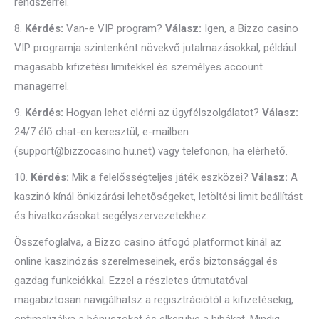
rendszerrel.
8.
Kérdés:
Van-e VIP program?
Válasz:
Igen, a Bizzo casino
VIP programja szintenként növekvő jutalmazásokkal, például
magasabb kifizetési limitekkel és személyes account
managerrel.
9.
Kérdés:
Hogyan lehet elérni az ügyfélszolgálatot?
Válasz:
24/7 élő chat-en keresztül, e-mailben
(support@bizzocasino.hu.net) vagy telefonon, ha elérhető.
10.
Kérdés:
Mik a felelősségteljes játék eszközei?
Válasz:
A
kaszinó kínál önkizárási lehetőségeket, letöltési limit beállítást
és hivatkozásokat segélyszervezetekhez.
Összefoglalva, a Bizzo casino átfogó platformot kínál az
online kaszinózás szerelmeseinek, erős biztonsággal és
gazdag funkciókkal. Ezzel a részletes útmutatóval
magabiztosan navigálhatsz a regisztrációtól a kifizetésekig,