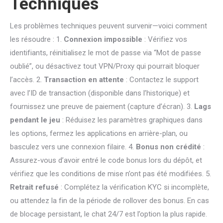
Techniques
Les problèmes techniques peuvent survenir—voici comment
les résoudre : 1.
Connexion impossible
: Vérifiez vos
identifiants, réinitialisez le mot de passe via “Mot de passe
oublié”, ou désactivez tout VPN/Proxy qui pourrait bloquer
l’accès. 2.
Transaction en attente
: Contactez le support
avec l’ID de transaction (disponible dans l’historique) et
fournissez une preuve de paiement (capture d’écran). 3.
Lags
pendant le jeu
: Réduisez les paramètres graphiques dans
les options, fermez les applications en arrière-plan, ou
basculez vers une connexion filaire. 4.
Bonus non crédité
:
Assurez-vous d’avoir entré le code bonus lors du dépôt, et
vérifiez que les conditions de mise n’ont pas été modifiées. 5.
Retrait refusé
: Complétez la vérification KYC si incomplète,
ou attendez la fin de la période de rollover des bonus. En cas
de blocage persistant, le chat 24/7 est l’option la plus rapide.