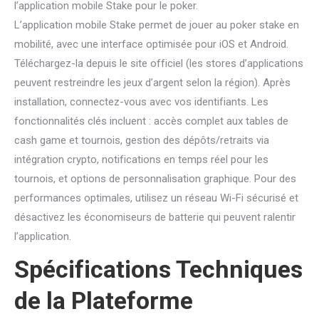
l’application mobile Stake pour le poker.
L’application mobile Stake permet de jouer au poker stake en
mobilité, avec une interface optimisée pour iOS et Android.
Téléchargez-la depuis le site officiel (les stores d’applications
peuvent restreindre les jeux d’argent selon la région). Après
installation, connectez-vous avec vos identifiants. Les
fonctionnalités clés incluent : accès complet aux tables de
cash game et tournois, gestion des dépôts/retraits via
intégration crypto, notifications en temps réel pour les
tournois, et options de personnalisation graphique. Pour des
performances optimales, utilisez un réseau Wi-Fi sécurisé et
désactivez les économiseurs de batterie qui peuvent ralentir
l’application.
Spécifications Techniques
de la Plateforme