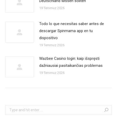
Deutschland wissen sollten
19 Temmuz 2026
Todo lo que necesitas saber antes de
descargar Spinmama app en tu
dispositivo
19 Temmuz 2026
Wazbee Casino login: kaip išspręsti
dažniausiai pasitaikančias problemas
19 Temmuz 2026
Search: