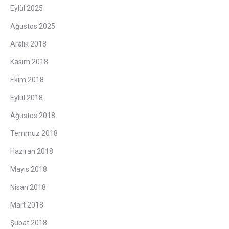
Eylül 2025
Ağustos 2025
Aralık 2018
Kasım 2018
Ekim 2018
Eylül 2018
Ağustos 2018
Temmuz 2018
Haziran 2018
Mayıs 2018
Nisan 2018
Mart 2018
Şubat 2018