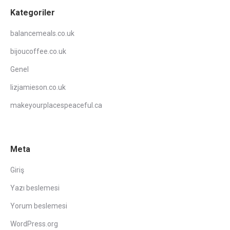
Kategoriler
balancemeals.co.uk
bijoucoffee.co.uk
Genel
lizjamieson.co.uk
makeyourplacespeaceful.ca
Meta
Giriş
Yazı beslemesi
Yorum beslemesi
WordPress.org