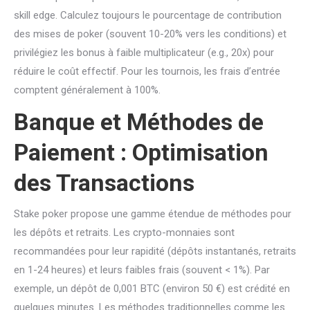
skill edge. Calculez toujours le pourcentage de contribution
des mises de poker (souvent 10-20% vers les conditions) et
privilégiez les bonus à faible multiplicateur (e.g., 20x) pour
réduire le coût effectif. Pour les tournois, les frais d’entrée
comptent généralement à 100%.
Banque et Méthodes de
Paiement : Optimisation
des Transactions
Stake poker propose une gamme étendue de méthodes pour
les dépôts et retraits. Les crypto-monnaies sont
recommandées pour leur rapidité (dépôts instantanés, retraits
en 1-24 heures) et leurs faibles frais (souvent < 1%). Par
exemple, un dépôt de 0,001 BTC (environ 50 €) est crédité en
quelques minutes. Les méthodes traditionnelles comme les