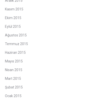
Aralık 2015
Kasım 2015
Ekim 2015
Eylül 2015
Ağustos 2015
Temmuz 2015
Haziran 2015
Mayıs 2015
Nisan 2015
Mart 2015
Şubat 2015
Ocak 2015