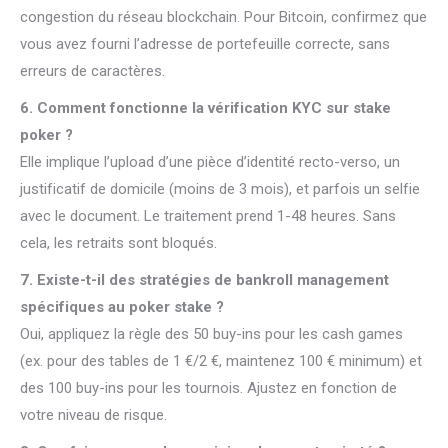
congestion du réseau blockchain. Pour Bitcoin, confirmez que
vous avez fourni l’adresse de portefeuille correcte, sans
erreurs de caractères.
6. Comment fonctionne la vérification KYC sur stake
poker ?
Elle implique l’upload d’une pièce d’identité recto-verso, un
justificatif de domicile (moins de 3 mois), et parfois un selfie
avec le document. Le traitement prend 1-48 heures. Sans
cela, les retraits sont bloqués.
7. Existe-t-il des stratégies de bankroll management
spécifiques au poker stake ?
Oui, appliquez la règle des 50 buy-ins pour les cash games
(ex. pour des tables de 1 €/2 €, maintenez 100 € minimum) et
des 100 buy-ins pour les tournois. Ajustez en fonction de
votre niveau de risque.