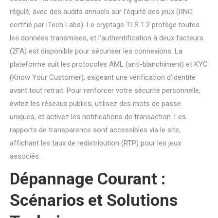
régulé, avec des audits annuels sur l’équité des jeux (RNG
certifié par iTech Labs). Le cryptage TLS 1.2 protège toutes
les données transmises, et l’authentification à deux facteurs
(2FA) est disponible pour sécuriser les connexions. La
plateforme suit les protocoles AML (anti-blanchiment) et KYC
(Know Your Customer), exigeant une vérification d’identité
avant tout retrait. Pour renforcer votre sécurité personnelle,
évitez les réseaux publics, utilisez des mots de passe
uniques, et activez les notifications de transaction. Les
rapports de transparence sont accessibles via le site,
affichant les taux de redistribution (RTP) pour les jeux
associés.
Dépannage Courant :
Scénarios et Solutions