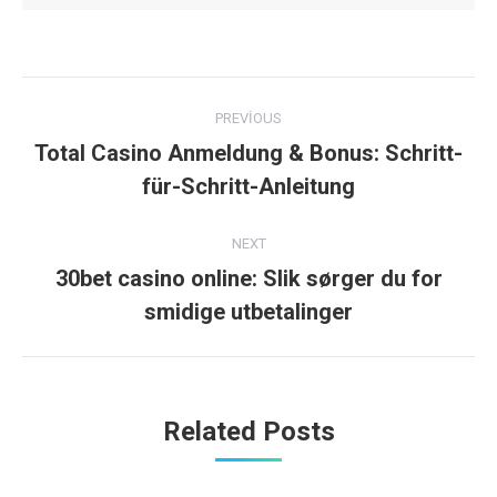
Post
PREVIOUS
navigation
Total Casino Anmeldung & Bonus: Schritt-
Previous
für-Schritt-Anleitung
post:
NEXT
30bet casino online: Slik sørger du for
Next
smidige utbetalinger
post:
Related Posts