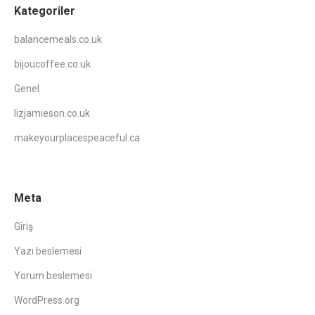
Kategoriler
balancemeals.co.uk
bijoucoffee.co.uk
Genel
lizjamieson.co.uk
makeyourplacespeaceful.ca
Meta
Giriş
Yazı beslemesi
Yorum beslemesi
WordPress.org