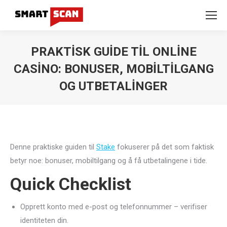
PRAKTISK GUIDE TIL ONLINE
CASINO: BONUSER, MOBILTILGANG
OG UTBETALINGER
You are here:
Denne praktiske guiden til
Stake
fokuserer på det som faktisk
betyr noe: bonuser, mobiltilgang og å få utbetalingene i tide.
Quick Checklist
Opprett konto med e-post og telefonnummer – verifiser
identiteten din.