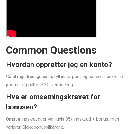
Common Questions
Hvordan oppretter jeg en konto?
Gå til registreringssiden, fyll inn e-post og passord, bekreft e-
posten, og fullfør KYC-verifisering.
Hva er omsetningskravet for
bonusen?
Omsetningskravet er vanligvis 35x innskudd + bonus, men
varierer. Sjekk bonusvilkårene.