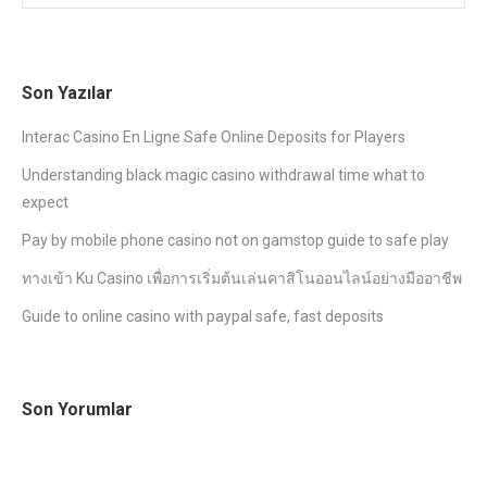
Son Yazılar
Interac Casino En Ligne Safe Online Deposits for Players
Understanding black magic casino withdrawal time what to
expect
Pay by mobile phone casino not on gamstop guide to safe play
ทางเข้า Ku Casino เพื่อการเริ่มต้นเล่นคาสิโนออนไลน์อย่างมืออาชีพ
Guide to online casino with paypal safe, fast deposits
Son Yorumlar