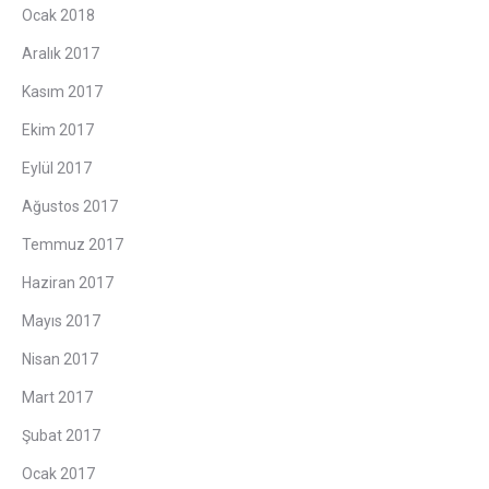
Ocak 2018
Aralık 2017
Kasım 2017
Ekim 2017
Eylül 2017
Ağustos 2017
Temmuz 2017
Haziran 2017
Mayıs 2017
Nisan 2017
Mart 2017
Şubat 2017
Ocak 2017