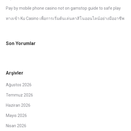
Pay by mobile phone casino not on gamstop guide to safe play
ทางเข้า Ku Casino เพื่อการเริ่มต้นเล่นคาสิโนออนไลน์อย่างมืออาชีพ
Son Yorumlar
Arşivler
Ağustos 2026
Temmuz 2026
Haziran 2026
Mayıs 2026
Nisan 2026