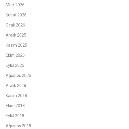
Mart 2026
Şubat 2026
Ocak 2026
Aralık 2025
Kasım 2025
Ekim 2025
Eylül 2025
Ağustos 2025
Aralık 2018
Kasım 2018
Ekim 2018
Eylül 2018
Ağustos 2018