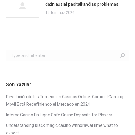
dažniausiai pasitaikančias problemas
19 Temmuz 2026
Search:
Son Yazılar
Revolución de los Torneos en Casinos Online: Cómo el Gaming
Móvil Está Redefiniendo el Mercado en 2024
Interac Casino En Ligne Safe Online Deposits for Players
Understanding black magic casino withdrawal time what to
expect