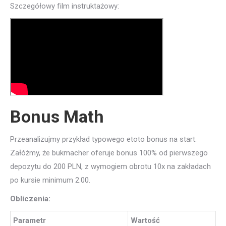
Szczegółowy film instruktażowy:
Bonus Math
Przeanalizujmy przykład typowego etoto bonus na start.
Załóżmy, że bukmacher oferuje bonus 100% od pierwszego
depozytu do 200 PLN, z wymogiem obrotu 10x na zakładach
po kursie minimum 2.00.
Obliczenia:
Parametr
Wartość