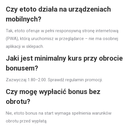
Czy etoto działa na urządzeniach
mobilnych?
Tak, etoto oferuje w pełni responsywną stronę internetową
(PWA), którą uruchomisz w przeglądarce – nie ma osobnej
aplikacji w sklepach.
Jaki jest minimalny kurs przy obrocie
bonusem?
Zazwyczaj 1.80–2.00. Sprawdź regulamin promocji.
Czy mogę wypłacić bonus bez
obrotu?
Nie, etoto bonus na start wymaga spełnienia warunków
obrotu przed wypłatą.