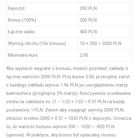
Depozyt
200 PLN
Bonus (100%)
200 PLN
Łączne saldo
400 PLN
Wymóg obrotu (10x bonusu)
10 × 200 = 2000 PLN
Minimalny kurs
2.00
Aby wypłacić wygrane z bonusu, musisz postawić zakłady o
łącznej wartości 2000 PLN. Przy kursie 2.00, przeciętny zwrot
z każdego zakładu wynosi 1.96 PLN po uwzględnieniu marży
bukmachera (przyjmijmy 2% marży). Rzeczywista oczekiwana
strata na zakładzie to: (1 – 1/2) × 1.02 = 0.51 PLN na każdy
postawiony 1 PLN. Zatem aby osiągnąć wymóg 2000 PLN,
stracisz średnio 2000 × 0.51 = 1020 PLN z depozytu. Oznacza
to, że wartość bonusu wynosi 200 – 1020 = -820 PLN
(ujemna). W praktyce, aby bonus był opłacalny, musisz