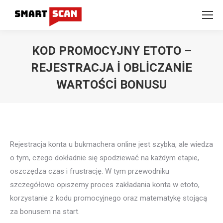
KOD PROMOCYJNY ETOTO –
REJESTRACJA I OBLICZANIE
WARTOŚCI BONUSU
You are here:
Rejestracja konta u bukmachera online jest szybka, ale wiedza
o tym, czego dokładnie się spodziewać na każdym etapie,
oszczędza czas i frustrację. W tym przewodniku
szczegółowo opiszemy proces zakładania konta w etoto,
korzystanie z kodu promocyjnego oraz matematykę stojącą
za bonusem na start.