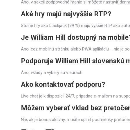
Áno, v sekcii zodpovedné hranie si môžete nastaviť denn
Aké hry majú najvyššie RTP?
Stolné hry ako blackjack (99 %) majú vyššie RTP ako aut
Je William Hill dostupný na mobile
Áno, cez mobilnú stránku alebo PWA aplikáciu – nie je p
Podporuje William Hill slovenskú
Áno, vklady a výbery sú v eurách.
Ako kontaktovať podporu?
Live chat je k dispozícii 24/7, prípadne e-mailom na supp
Môžem vyberať vklad bez pretoče
Nie, ak je bonus aktívny, musíte splniť podmienky pretočen