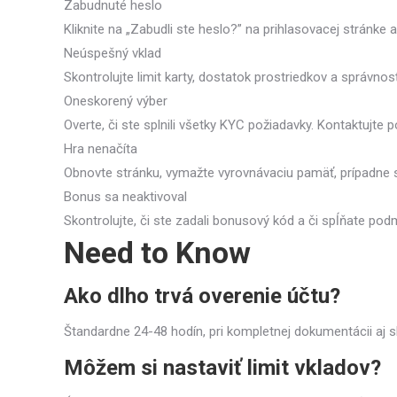
Zabudnuté heslo
Kliknite na „Zabudli ste heslo?” na prihlasovacej stránke
Neúspešný vklad
Skontrolujte limit karty, dostatok prostriedkov a správno
Oneskorený výber
Overte, či ste splnili všetky KYC požiadavky. Kontaktujte 
Hra nenačíta
Obnovte stránku, vymažte vyrovnávaciu pamäť, prípadne s
Bonus sa neaktivoval
Skontrolujte, či ste zadali bonusový kód a či spĺňate pod
Need to Know
Ako dlho trvá overenie účtu?
Štandardne 24-48 hodín, pri kompletnej dokumentácii aj s
Môžem si nastaviť limit vkladov?