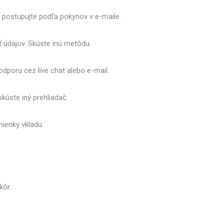
 a postupujte podľa pokynov v e-maile.
sť údajov. Skúste inú metódu.
podporu cez live chat alebo e-mail.
kúste iný prehliadač.
mienky vkladu.
kôr.