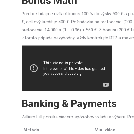
Bonus Math
Predpokladajme uvítací bonus 100 % do výšky 500 € s pož
€, celkový kredit je 400 €. Požiadavka na pretočenie: (200
pretočenie: 14 000 × (1 – 0,96) = 560 €. Z bonusu 200 € 
v tomto prípade nevýhodný. Vždy kontrolujte RTP a maxi
Banking & Payments
William Hill ponúka viacero spôsobov vkladu a výberu. Pre
Metóda
Min. vklad