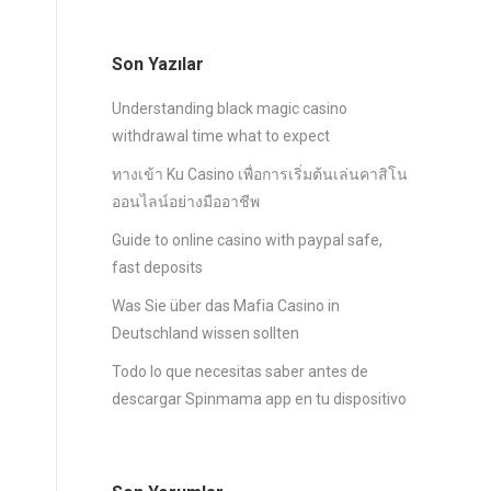
Son Yazılar
Understanding black magic casino
withdrawal time what to expect
ทางเข้า Ku Casino เพื่อการเริ่มต้นเล่นคาสิโน
ออนไลน์อย่างมืออาชีพ
Guide to online casino with paypal safe,
fast deposits
Was Sie über das Mafia Casino in
Deutschland wissen sollten
Todo lo que necesitas saber antes de
descargar Spinmama app en tu dispositivo