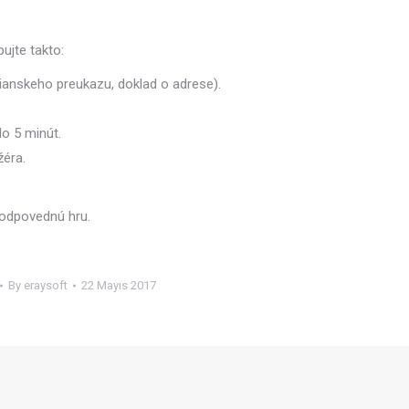
ujte takto:
čianskeho preukazu, doklad o adrese).
do 5 minút.
žéra.
zodpovednú hru.
By
eraysoft
22 Mayıs 2017