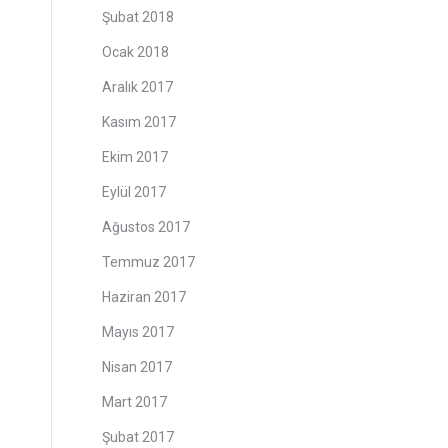
Şubat 2018
Ocak 2018
Aralık 2017
Kasım 2017
Ekim 2017
Eylül 2017
Ağustos 2017
Temmuz 2017
Haziran 2017
Mayıs 2017
Nisan 2017
Mart 2017
Şubat 2017