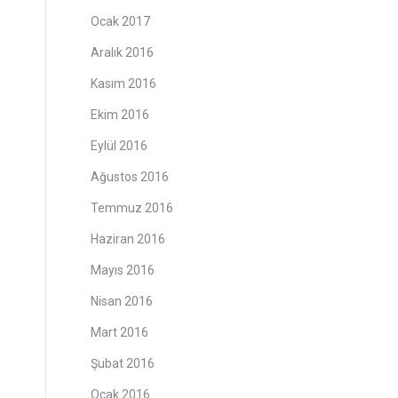
Ocak 2017
Aralık 2016
Kasım 2016
Ekim 2016
Eylül 2016
Ağustos 2016
Temmuz 2016
Haziran 2016
Mayıs 2016
Nisan 2016
Mart 2016
Şubat 2016
Ocak 2016