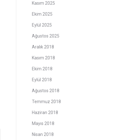
Kasım 2025
Ekim 2025
Eylül 2025
Ağustos 2025
Aralık 2018
Kasım 2018
Ekim 2018
Eylül 2018
Ağustos 2018
Temmuz 2018
Haziran 2018
Mayıs 2018
Nisan 2018