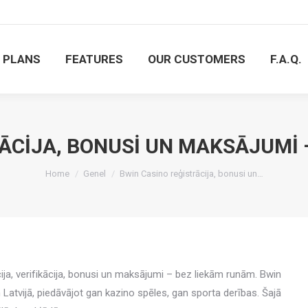
PLANS
FEATURES
OUR CUSTOMERS
F.A.Q.
PLANS
FEATURES
OUR CUSTOMERS
F.A.Q.
ĀCIJA, BONUSI UN MAKSĀJUMI 
You are here:
Home
Genel
Bwin Casino reģistrācija, bonusi un…
rācija, verifikācija, bonusi un maksājumi – bez liekām runām. Bwin
Latvijā, piedāvājot gan kazino spēles, gan sporta derības. Šajā