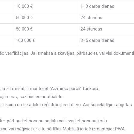
10 000 €
1–3 darba dienas
50 000 €
24 stundas
50 000 €
24 stundas
100 000 €
3–5 darba dienas
ēc verifikācijas. Ja izmaksa aizkavējas, pārbaudiet, vai visi dokumenti
 Ja aizmirsāt, izmantojiet “Aizmirsu paroli” funkciju.
jām nav, sazinieties ar atbalstu.
r skaidri un tie atbilst reģistrācijas datiem. Augšupielādējiet augstas
li – pārbaudiet bonusu sadaļu vai ievadiet bonusu kodu.
u vai mēģiniet ar citu pārlūku. Mobilajā ierīcē izmantojiet PWA