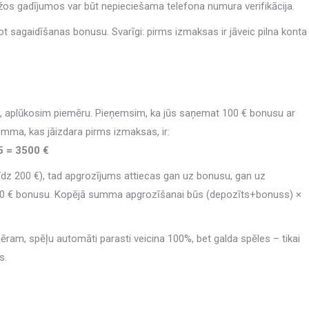
Dažos gadījumos var būt nepieciešama telefona numura verifikācija.
ot sagaidīšanas bonusu. Svarīgi: pirms izmaksas ir jāveic pilna konta
), aplūkosim piemēru. Pieņemsim, ka jūs saņemat 100 € bonusu ar
mma, kas jāizdara pirms izmaksas, ir:
5 = 3500 €
dz 200 €), tad apgrozījums attiecas gan uz bonusu, gan uz
00 € bonusu. Kopējā summa apgrozīšanai būs (depozīts+bonuss) ×
mēram, spēļu automāti parasti veicina 100%, bet galda spēles – tikai
s.