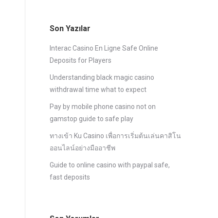
Son Yazılar
Interac Casino En Ligne Safe Online
Deposits for Players
Understanding black magic casino
withdrawal time what to expect
Pay by mobile phone casino not on
gamstop guide to safe play
ทางเข้า Ku Casino เพื่อการเริ่มต้นเล่นคาสิโน
ออนไลน์อย่างมืออาชีพ
Guide to online casino with paypal safe,
fast deposits