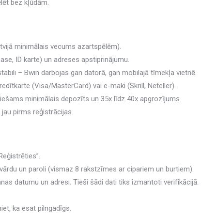
ēlēt bez kļūdām.
atvijā minimālais vecums azartspēlēm).
se, ID karte) un adreses apstiprinājumu.
stabili – Bwin darbojas gan datorā, gan mobilajā tīmekļa vietnē.
dītkarte (Visa/MasterCard) vai e-maki (Skrill, Neteller).
ciešams minimālais depozīts un 35x līdz 40x apgrozījums.
 jau pirms reģistrācijas.
Reģistrēties”.
ājvārdu un paroli (vismaz 8 rakstzīmes ar cipariem un burtiem).
s datumu un adresi. Tieši šādi dati tiks izmantoti verifikācijā.
iet, ka esat pilngadīgs.