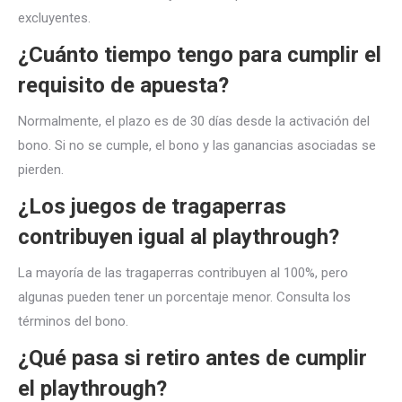
excluyentes.
¿Cuánto tiempo tengo para cumplir el
requisito de apuesta?
Normalmente, el plazo es de 30 días desde la activación del
bono. Si no se cumple, el bono y las ganancias asociadas se
pierden.
¿Los juegos de tragaperras
contribuyen igual al playthrough?
La mayoría de las tragaperras contribuyen al 100%, pero
algunas pueden tener un porcentaje menor. Consulta los
términos del bono.
¿Qué pasa si retiro antes de cumplir
el playthrough?