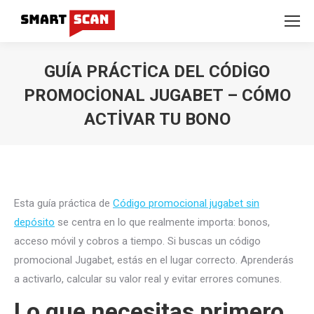
GUÍA PRÁCTICA DEL CÓDIGO
PROMOCIONAL JUGABET – CÓMO
ACTIVAR TU BONO
You are here:
Esta guía práctica de
Código promocional jugabet sin
depósito
se centra en lo que realmente importa: bonos,
acceso móvil y cobros a tiempo. Si buscas un código
promocional Jugabet, estás en el lugar correcto. Aprenderás
a activarlo, calcular su valor real y evitar errores comunes.
Lo que necesitas primero