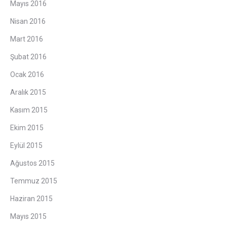
Mayıs 2016
Nisan 2016
Mart 2016
Şubat 2016
Ocak 2016
Aralık 2015
Kasım 2015
Ekim 2015
Eylül 2015
Ağustos 2015
Temmuz 2015
Haziran 2015
Mayıs 2015