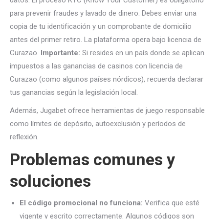
datos. El proceso KYC (Know Your Customer) es obligatorio
para prevenir fraudes y lavado de dinero. Debes enviar una
copia de tu identificación y un comprobante de domicilio
antes del primer retiro. La plataforma opera bajo licencia de
Curazao.
Importante:
Si resides en un país donde se aplican
impuestos a las ganancias de casinos con licencia de
Curazao (como algunos países nórdicos), recuerda declarar
tus ganancias según la legislación local.
Además, Jugabet ofrece herramientas de juego responsable
como límites de depósito, autoexclusión y períodos de
reflexión.
Problemas comunes y
soluciones
El código promocional no funciona:
Verifica que esté
vigente y escrito correctamente. Algunos códigos son