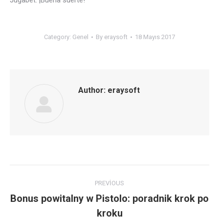
Jugabet. ¡Buena suerte!
Category:
Genel
By
eraysoft
18 Mayıs 2017
Author:
eraysoft
Post
PREVIOUS
navigation
Bonus powitalny w Pistolo: poradnik krok po
Previous
kroku
post: