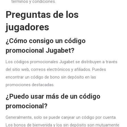
términos y condiciones.
Preguntas de los
jugadores
¿Cómo consigo un código
promocional Jugabet?
Los códigos promocionales Jugabet se distribuyen a través
del sitio web, correos electrónicos y afiliados. Puedes
encontrar un código de bono sin depósito en las
promociones destacadas.
¿Puedo usar más de un código
promocional?
Generalmente, solo se puede canjear un código por cuenta.
Los bonos de bienvenida y los sin depósito son mutuamente