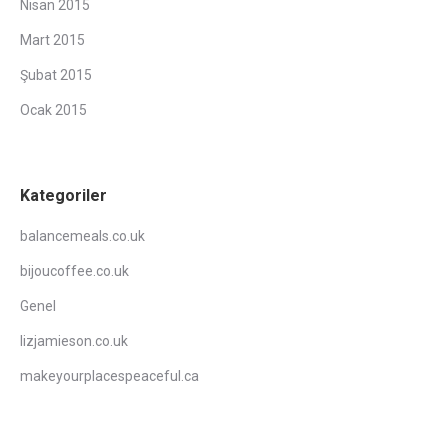
Nisan 2015
Mart 2015
Şubat 2015
Ocak 2015
Kategoriler
balancemeals.co.uk
bijoucoffee.co.uk
Genel
lizjamieson.co.uk
makeyourplacespeaceful.ca