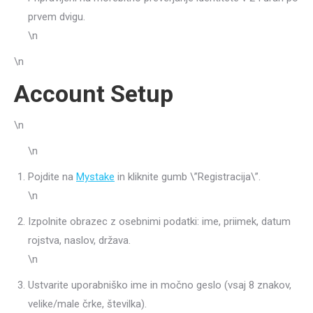
prvem dvigu.
\n
\n
Account Setup
\n
\n
Pojdite na
Mystake
in kliknite gumb \”Registracija\”.
\n
Izpolnite obrazec z osebnimi podatki: ime, priimek, datum
rojstva, naslov, država.
\n
Ustvarite uporabniško ime in močno geslo (vsaj 8 znakov,
velike/male črke, številka).