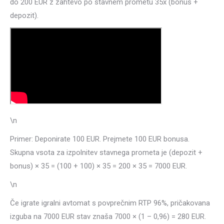
do 200 EUR z zahtevo po stavnem prometu 35x (bonus +
depozit).
\n
Primer: Deponirate 100 EUR. Prejmete 100 EUR bonusa.
Skupna vsota za izpolnitev stavnega prometa je (depozit +
bonus) × 35 = (100 + 100) × 35 = 200 × 35 = 7000 EUR.
\n
Če igrate igralni avtomat s povprečnim RTP 96%, pričakovana
izguba na 7000 EUR stav znaša 7000 × (1 – 0,96) = 280 EUR.