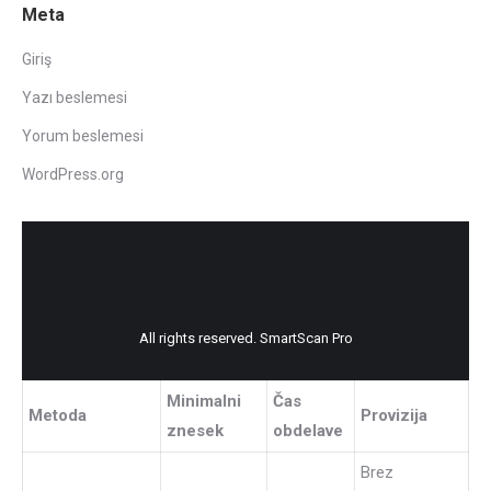
Meta
Giriş
Yazı beslemesi
Yorum beslemesi
WordPress.org
All rights reserved. SmartScan Pro
Minimalni
Čas
Metoda
Provizija
znesek
obdelave
Brez