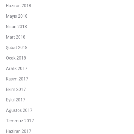
Haziran 2018
Mayıs 2018
Nisan 2018
Mart 2018
Şubat 2018
Ocak 2018
Aralık 2017
Kasım 2017
Ekim 2017
Eylül 2017
Ağustos 2017
Temmuz 2017
Haziran 2017