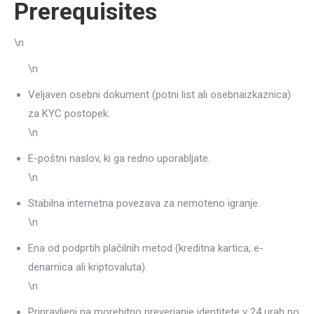
Prerequisites
\n
\n
Veljaven osebni dokument (potni list ali osebnaizkaznica)
za KYC postopek.
\n
E-poštni naslov, ki ga redno uporabljate.
\n
Stabilna internetna povezava za nemoteno igranje.
\n
Ena od podprtih plačilnih metod (kreditna kartica, e-
denarnica ali kriptovaluta).
\n
Pripravljeni na morebitno preverjanje identitete v 24 urah po