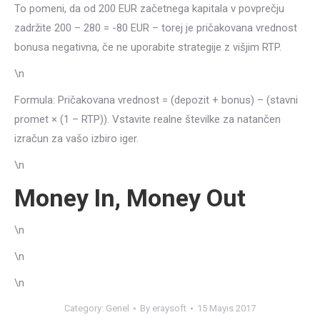
To pomeni, da od 200 EUR začetnega kapitala v povprečju
zadržite 200 – 280 = -80 EUR – torej je pričakovana vrednost
bonusa negativna, če ne uporabite strategije z višjim RTP.
\n
Formula: Pričakovana vrednost = (depozit + bonus) – (stavni
promet × (1 – RTP)). Vstavite realne številke za natančen
izračun za vašo izbiro iger.
\n
Money In, Money Out
\n
\n
\n
Category:
Genel
By
eraysoft
15 Mayıs 2017