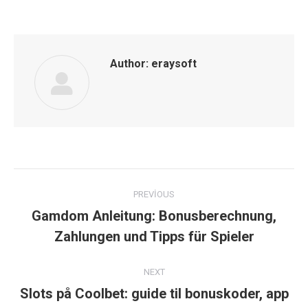
Author:
eraysoft
Post
PREVIOUS
navigation
Gamdom Anleitung: Bonusberechnung,
Previous
Zahlungen und Tipps für Spieler
post:
NEXT
Slots på Coolbet: guide til bonuskoder, app
Next