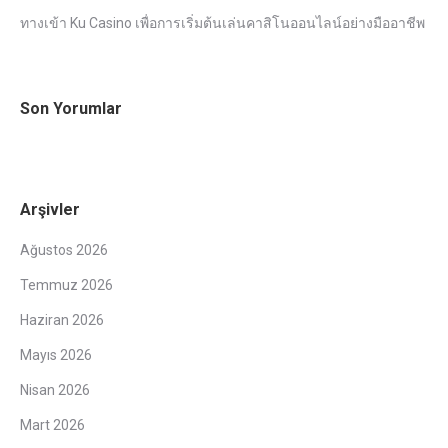
ทางเข้า Ku Casino เพื่อการเริ่มต้นเล่นคาสิโนออนไลน์อย่างมืออาชีพ
Son Yorumlar
Arşivler
Ağustos 2026
Temmuz 2026
Haziran 2026
Mayıs 2026
Nisan 2026
Mart 2026