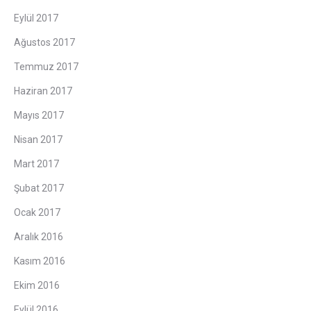
Eylül 2017
Ağustos 2017
Temmuz 2017
Haziran 2017
Mayıs 2017
Nisan 2017
Mart 2017
Şubat 2017
Ocak 2017
Aralık 2016
Kasım 2016
Ekim 2016
Eylül 2016