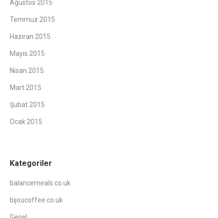
Ağustos 2015
Temmuz 2015
Haziran 2015
Mayıs 2015
Nisan 2015
Mart 2015
Şubat 2015
Ocak 2015
Kategoriler
balancemeals.co.uk
bijoucoffee.co.uk
Genel