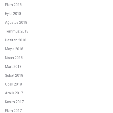
Ekim 2018
Eylül 2018
Ağustos 2018
Temmuz 2018
Haziran 2018
Mayıs 2018
Nisan 2018
Mart 2018
Şubat 2018
Ocak 2018
Aralık 2017
Kasım 2017
Ekim 2017