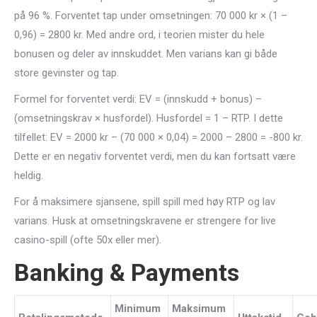
på 96 %. Forventet tap under omsetningen: 70 000 kr × (1 –
0,96) = 2800 kr. Med andre ord, i teorien mister du hele
bonusen og deler av innskuddet. Men varians kan gi både
store gevinster og tap.
Formel for forventet verdi: EV = (innskudd + bonus) –
(omsetningskrav × husfordel). Husfordel = 1 – RTP. I dette
tilfellet: EV = 2000 kr – (70 000 × 0,04) = 2000 – 2800 = -800 kr.
Dette er en negativ forventet verdi, men du kan fortsatt være
heldig.
For å maksimere sjansene, spill spill med høy RTP og lav
varians. Husk at omsetningskravene er strengere for live
casino-spill (ofte 50x eller mer).
Banking & Payments
Minimum
Maksimum