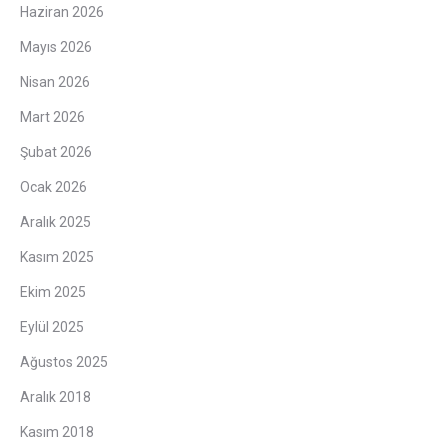
Haziran 2026
Mayıs 2026
Nisan 2026
Mart 2026
Şubat 2026
Ocak 2026
Aralık 2025
Kasım 2025
Ekim 2025
Eylül 2025
Ağustos 2025
Aralık 2018
Kasım 2018