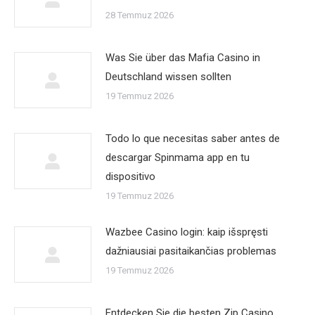
28 Temmuz 2026
Was Sie über das Mafia Casino in
Deutschland wissen sollten
19 Temmuz 2026
Todo lo que necesitas saber antes de
descargar Spinmama app en tu
dispositivo
19 Temmuz 2026
Wazbee Casino login: kaip išspręsti
dažniausiai pasitaikančias problemas
19 Temmuz 2026
Entdecken Sie die besten Zip Casino