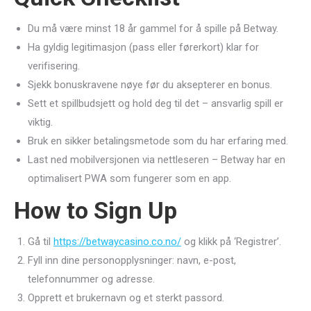
Du må være minst 18 år gammel for å spille på Betway.
Ha gyldig legitimasjon (pass eller førerkort) klar for
verifisering.
Sjekk bonuskravene nøye før du aksepterer en bonus.
Sett et spillbudsjett og hold deg til det – ansvarlig spill er
viktig.
Bruk en sikker betalingsmetode som du har erfaring med.
Last ned mobilversjonen via nettleseren – Betway har en
optimalisert PWA som fungerer som en app.
How to Sign Up
Gå til
https://betwaycasino.co.no/
og klikk på ‘Registrer’.
Fyll inn dine personopplysninger: navn, e-post,
telefonnummer og adresse.
Opprett et brukernavn og et sterkt passord.