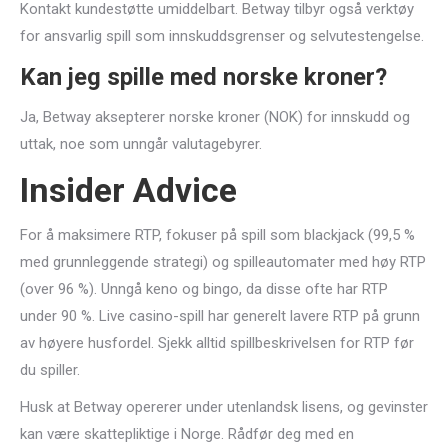
Kontakt kundestøtte umiddelbart. Betway tilbyr også verktøy
for ansvarlig spill som innskuddsgrenser og selvutestengelse.
Kan jeg spille med norske kroner?
Ja, Betway aksepterer norske kroner (NOK) for innskudd og
uttak, noe som unngår valutagebyrer.
Insider Advice
For å maksimere RTP, fokuser på spill som blackjack (99,5 %
med grunnleggende strategi) og spilleautomater med høy RTP
(over 96 %). Unngå keno og bingo, da disse ofte har RTP
under 90 %. Live casino-spill har generelt lavere RTP på grunn
av høyere husfordel. Sjekk alltid spillbeskrivelsen for RTP før
du spiller.
Husk at Betway opererer under utenlandsk lisens, og gevinster
kan være skattepliktige i Norge. Rådfør deg med en