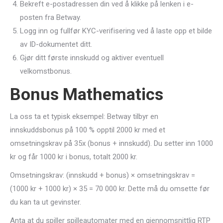
Bekreft e-postadressen din ved å klikke på lenken i e-
posten fra Betway.
Logg inn og fullfør KYC-verifisering ved å laste opp et bilde
av ID-dokumentet ditt.
Gjør ditt første innskudd og aktiver eventuell
velkomstbonus.
Bonus Mathematics
La oss ta et typisk eksempel: Betway tilbyr en
innskuddsbonus på 100 % opptil 2000 kr med et
omsetningskrav på 35x (bonus + innskudd). Du setter inn 1000
kr og får 1000 kr i bonus, totalt 2000 kr.
Omsetningskrav: (innskudd + bonus) × omsetningskrav =
(1000 kr + 1000 kr) × 35 = 70 000 kr. Dette må du omsette før
du kan ta ut gevinster.
Anta at du spiller spilleautomater med en gjennomsnittlig RTP