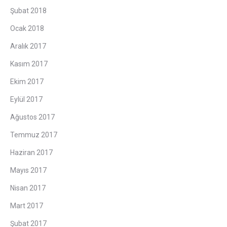
Şubat 2018
Ocak 2018
Aralık 2017
Kasım 2017
Ekim 2017
Eylül 2017
Ağustos 2017
Temmuz 2017
Haziran 2017
Mayıs 2017
Nisan 2017
Mart 2017
Şubat 2017