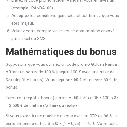
Entrez le code promo Golden Panda si vous en avez un
(exemple : PANDA100).
Acceptez les conditions générales et confirmez que vous
êtes majeur.
Validez votre compte via le lien de confirmation envoyé
par e-mail ou SMS.
Mathématiques du bonus
Supposons que vous utilisiez un code promo Golden Panda
offrant un bonus de 100 % jusqu’à 100 € avec une mise de
35x (dépôt + bonus). Vous déposez 50 € et recevez 50 € de
bonus.
Formule : (dépôt + bonus) × mise = (50 + 50) × 35 = 100 × 35
= 3 500 € de chiffre d’affaires à réaliser.
Si vous jouez à une machine à sous avec un RTP de 96 %, la
perte théorique est de 3 500 × (1 – 0,96) = 140 €. Votre solde