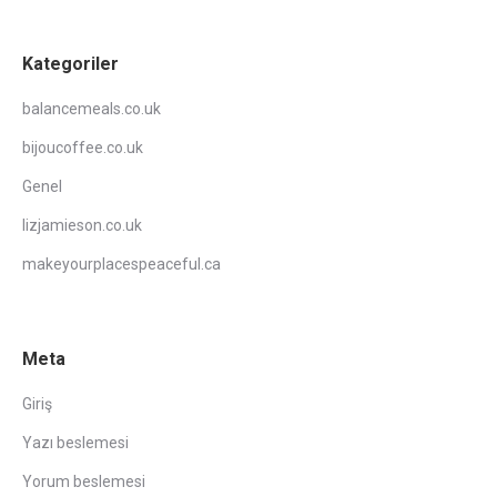
Kategoriler
balancemeals.co.uk
bijoucoffee.co.uk
Genel
lizjamieson.co.uk
makeyourplacespeaceful.ca
Meta
Giriş
Yazı beslemesi
Yorum beslemesi