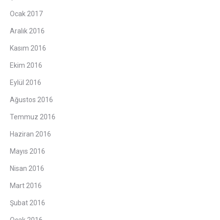
Ocak 2017
Aralık 2016
Kasım 2016
Ekim 2016
Eylül 2016
Ağustos 2016
Temmuz 2016
Haziran 2016
Mayıs 2016
Nisan 2016
Mart 2016
Şubat 2016