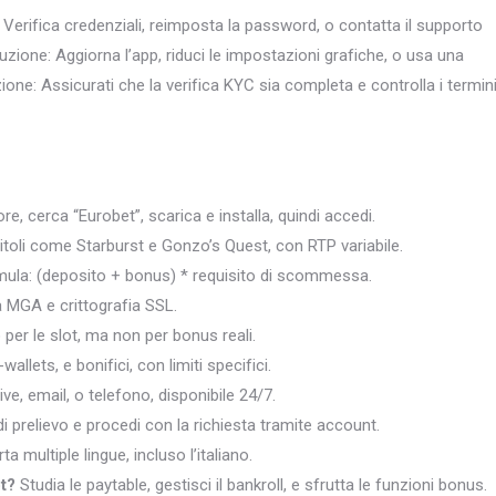
: Verifica credenziali, reimposta la password, o contatta il supporto
luzione: Aggiorna l’app, riduci le impostazioni grafiche, o usa una
zione: Assicurati che la verifica KYC sia completa e controlla i termin
re, cerca “Eurobet”, scarica e installa, quindi accedi.
itoli come Starburst e Gonzo’s Quest, con RTP variabile.
mula: (deposito + bonus) * requisito di scommessa.
a MGA e crittografia SSL.
per le slot, ma non per bonus reali.
wallets, e bonifici, con limiti specifici.
ve, email, o telefono, disponibile 24/7.
i di prelievo e procedi con la richiesta tramite account.
ta multiple lingue, incluso l’italiano.
t?
Studia le paytable, gestisci il bankroll, e sfrutta le funzioni bonus.