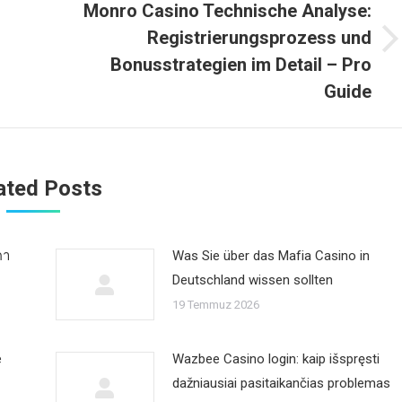
Monro Casino Technische Analyse:
Registrierungsprozess und
Next
Bonusstrategien im Detail – Pro
post:
Guide
ated Posts
คา
Was Sie über das Mafia Casino in
Deutschland wissen sollten
19 Temmuz 2026
e
Wazbee Casino login: kaip išspręsti
dažniausiai pasitaikančias problemas