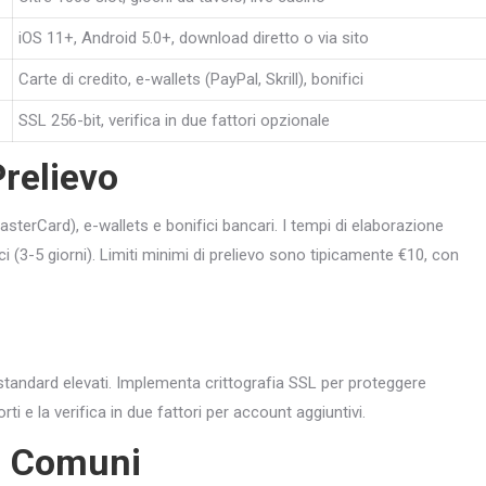
iOS 11+, Android 5.0+, download diretto o via sito
Carte di credito, e-wallets (PayPal, Skrill), bonifici
SSL 256-bit, verifica in due fattori opzionale
relievo
asterCard), e-wallets e bonifici bancari. I tempi di elaborazione
ici (3-5 giorni). Limiti minimi di prelievo sono tipicamente €10, con
andard elevati. Implementa crittografia SSL per proteggere
ti e la verifica in due fattori per account aggiuntivi.
i Comuni