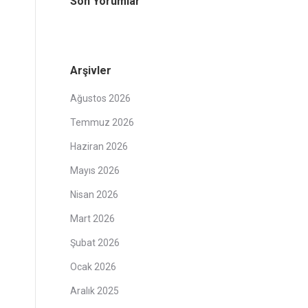
Son Yorumlar
Arşivler
Ağustos 2026
Temmuz 2026
Haziran 2026
Mayıs 2026
Nisan 2026
Mart 2026
Şubat 2026
Ocak 2026
Aralık 2025