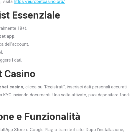
, visita
https://eurobetcasino.org/
.
ist Essenziale
eralmente 18+).
bet app
.
ca dell’account.
i.
ggere i dati.
t Casino
obet casino
, clicca su “Registrati”, inserisci dati personali accurati
ca KYC inviando documenti. Una volta attivato, puoi depositare fondi
ione e Funzionalità
ll’App Store o Google Play, o tramite il sito. Dopo l’installazione,