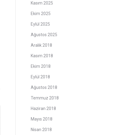
Kasım 2025
Ekim 2025
Eylül 2025
Ağustos 2025
Aralık 2018
Kasım 2018
Ekim 2018
Eylül 2018
Ağustos 2018
*
Temmuz 2018
Haziran 2018
Mayıs 2018
Nisan 2018