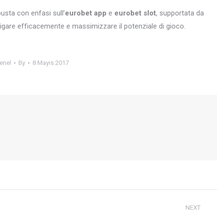
usta con enfasi sull’
eurobet app
e
eurobet slot
, supportata da
vigare efficacemente e massimizzare il potenziale di gioco.
enel
By
8 Mayıs 2017
NEXT