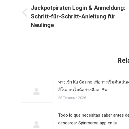
navigation
Jackpotpiraten Login & Anmeldung:
Schritt-für-Schritt-Anleitung für
Previous
post:
Neulinge
Rel
ทางเข้า Ku Casino เพื่อการเริ่มต้นเล่น
สิโนออนไลน์อย่างมืออาชีพ
28 Temmuz 2026
Todo lo que necesitas saber antes d
descargar Spinmama app en tu