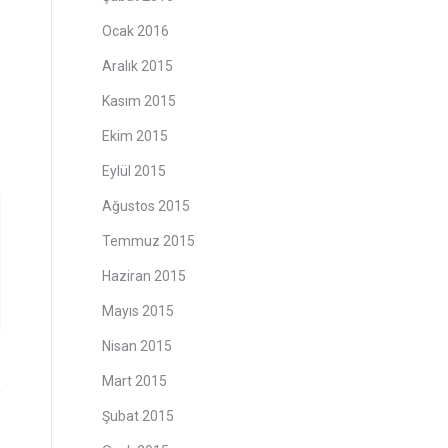
Ocak 2016
Aralık 2015
Kasım 2015
Ekim 2015
Eylül 2015
Ağustos 2015
Temmuz 2015
Haziran 2015
Mayıs 2015
Nisan 2015
Mart 2015
Şubat 2015