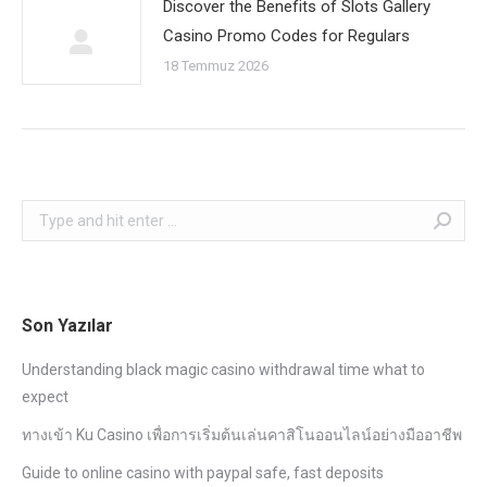
Discover the Benefits of Slots Gallery
Casino Promo Codes for Regulars
18 Temmuz 2026
Search:
Son Yazılar
Understanding black magic casino withdrawal time what to
expect
ทางเข้า Ku Casino เพื่อการเริ่มต้นเล่นคาสิโนออนไลน์อย่างมืออาชีพ
Guide to online casino with paypal safe, fast deposits