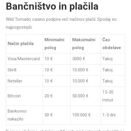
Bančništvo in plačila
Wild Tornado casino podpira več načinov plačil. Spodaj so
najpogostejši:
Minimalni
Maksimalni
Čas
Način plačila
polog
polog
obdelave
Visa/Mastercard
10 €
5000 €
Takoj
Skrill
10 €
10.000 €
Takoj
Neteller
10 €
10.000 €
Takoj
15-30
Bitcoin
20 €
50.000 €
minut
Bankovno
50 €
100.000 €
1-5 dni
nakazilo