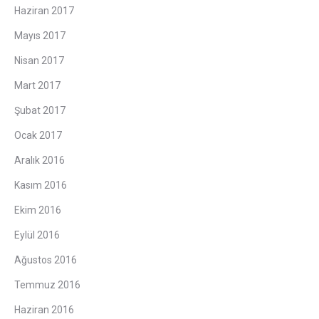
Haziran 2017
Mayıs 2017
Nisan 2017
Mart 2017
Şubat 2017
Ocak 2017
Aralık 2016
Kasım 2016
Ekim 2016
Eylül 2016
Ağustos 2016
Temmuz 2016
Haziran 2016