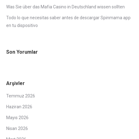
Was Sie über das Mafia Casino in Deutschland wissen sollten
Todo lo que necesitas saber antes de descargar Spinmama app
en tu dispositivo
Son Yorumlar
Arşivler
Temmuz 2026
Haziran 2026
Mayıs 2026
Nisan 2026