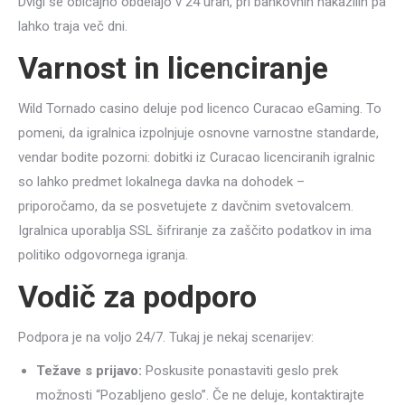
Dvigi se običajno obdelajo v 24 urah, pri bankovnih nakazilih pa
lahko traja več dni.
Varnost in licenciranje
Wild Tornado casino deluje pod licenco Curacao eGaming. To
pomeni, da igralnica izpolnjuje osnovne varnostne standarde,
vendar bodite pozorni: dobitki iz Curacao licenciranih igralnic
so lahko predmet lokalnega davka na dohodek –
priporočamo, da se posvetujete z davčnim svetovalcem.
Igralnica uporablja SSL šifriranje za zaščito podatkov in ima
politiko odgovornega igranja.
Vodič za podporo
Podpora je na voljo 24/7. Tukaj je nekaj scenarijev:
Težave s prijavo:
Poskusite ponastaviti geslo prek
možnosti “Pozabljeno geslo”. Če ne deluje, kontaktirajte