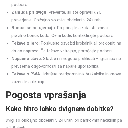
podporo.
Zamuda pri dvigu:
Preverite, ali ste opravili KYC
preverjanje. Običajno so dvigi obdelani v 24 urah.
Bonusi se ne ujemajo:
Prepričajte se, da ste vnesli
pravilno bonus kodo. Če ni kode, kontaktirajte podporo.
Težave z igro:
Poskusite osvežiti brskalnik ali preklopiti na
drugo napravo. Če težave vztrajajo, poročajte podpori.
Napačne stave:
Stavbe ni mogoče preklicati – igralnica ne
prevzema odgovornosti za napake uporabnika.
Težave s PWA:
Izbrišite predpomnilnik brskalnika in znova
zaženite aplikacijo.
Pogosta vprašanja
Kako hitro lahko dvignem dobitke?
Dvigi so običajno obdelani v 24 urah, pri bankovnih nakazilih pa