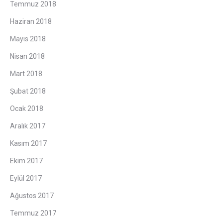
Temmuz 2018
Haziran 2018
Mayıs 2018
Nisan 2018
Mart 2018
Şubat 2018
Ocak 2018
Aralık 2017
Kasım 2017
Ekim 2017
Eylül 2017
Ağustos 2017
Temmuz 2017