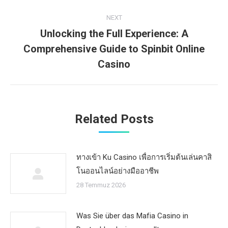
NEXT
Unlocking the Full Experience: A
Comprehensive Guide to Spinbit Online
Next
post:
Casino
Related Posts
ทางเข้า Ku Casino เพื่อการเริ่มต้นเล่นคาสิ
โนออนไลน์อย่างมืออาชีพ
28 Temmuz 2026
Was Sie über das Mafia Casino in