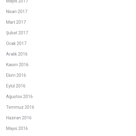
Mayıs 2017
Nisan 2017
Mart 2017
Şubat 2017
Ocak 2017
Aralık 2016
Kasım 2016
Ekim 2016
Eylül 2016
Ağustos 2016
Temmuz 2016
Haziran 2016
Mayıs 2016