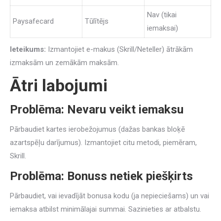
Nav (tikai
Paysafecard
Tūlītējs
iemaksai)
Ieteikums:
Izmantojiet e-makus (Skrill/Neteller) ātrākām
izmaksām un zemākām maksām.
Ātri labojumi
Problēma: Nevaru veikt iemaksu
Pārbaudiet kartes ierobežojumus (dažas bankas bloķē
azartspēļu darījumus). Izmantojiet citu metodi, piemēram,
Skrill.
Problēma: Bonuss netiek piešķirts
Pārbaudiet, vai ievadījāt bonusa kodu (ja nepieciešams) un vai
iemaksa atbilst minimālajai summai. Sazinieties ar atbalstu.