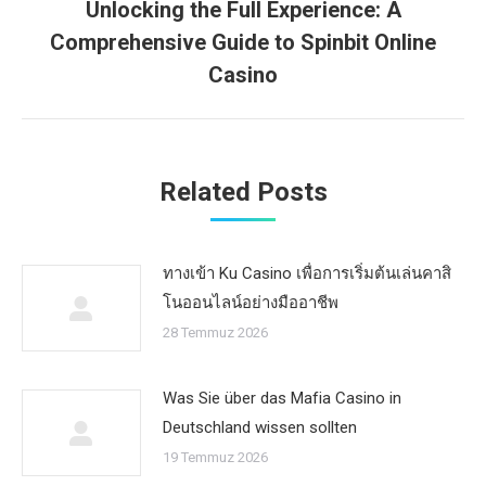
Unlocking the Full Experience: A
Comprehensive Guide to Spinbit Online
Next
post:
Casino
Related Posts
ทางเข้า Ku Casino เพื่อการเริ่มต้นเล่นคาสิ
โนออนไลน์อย่างมืออาชีพ
28 Temmuz 2026
Was Sie über das Mafia Casino in
Deutschland wissen sollten
19 Temmuz 2026