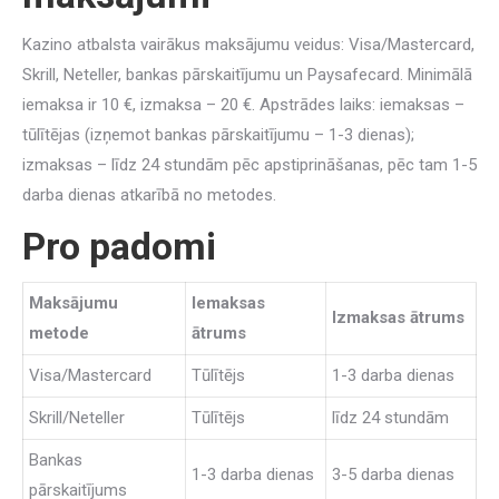
Kazino atbalsta vairākus maksājumu veidus: Visa/Mastercard,
Skrill, Neteller, bankas pārskaitījumu un Paysafecard. Minimālā
iemaksa ir 10 €, izmaksa – 20 €. Apstrādes laiks: iemaksas –
tūlītējas (izņemot bankas pārskaitījumu – 1-3 dienas);
izmaksas – līdz 24 stundām pēc apstiprināšanas, pēc tam 1-5
darba dienas atkarībā no metodes.
Pro padomi
Maksājumu
Iemaksas
Izmaksas ātrums
metode
ātrums
Visa/Mastercard
Tūlītējs
1-3 darba dienas
Skrill/Neteller
Tūlītējs
līdz 24 stundām
Bankas
1-3 darba dienas
3-5 darba dienas
pārskaitījums