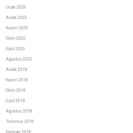
Ocak 2026
Aralık 2025
Kasım 2025
Ekim 2025
Eylül 2025
Ağustos 2025
Aralık 2018
Kasım 2018
Ekim 2018
Eylül 2018
Ağustos 2018
Temmuz 2018
Haziran 2018