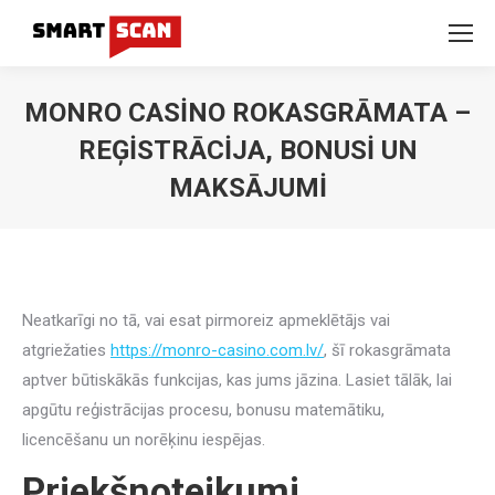
MONRO CASINO ROKASGRĀMATA –
REĢISTRĀCIJA, BONUSI UN
MAKSĀJUMI
You are here:
Neatkarīgi no tā, vai esat pirmoreiz apmeklētājs vai
atgriežaties
https://monro-casino.com.lv/
, šī rokasgrāmata
aptver būtiskākās funkcijas, kas jums jāzina. Lasiet tālāk, lai
apgūtu reģistrācijas procesu, bonusu matemātiku,
licencēšanu un norēķinu iespējas.
Priekšnoteikumi