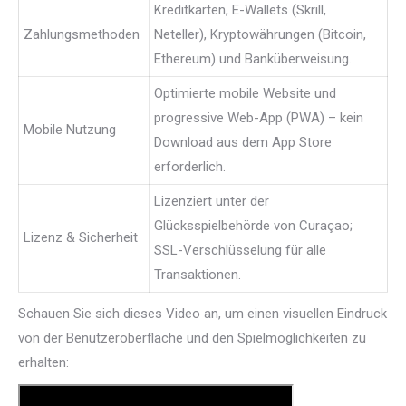
Kreditkarten, E-Wallets (Skrill,
Zahlungsmethoden
Neteller), Kryptowährungen (Bitcoin,
Ethereum) und Banküberweisung.
Optimierte mobile Website und
progressive Web-App (PWA) – kein
Mobile Nutzung
Download aus dem App Store
erforderlich.
Lizenziert unter der
Glücksspielbehörde von Curaçao;
Lizenz & Sicherheit
SSL-Verschlüsselung für alle
Transaktionen.
Schauen Sie sich dieses Video an, um einen visuellen Eindruck
von der Benutzeroberfläche und den Spielmöglichkeiten zu
erhalten: