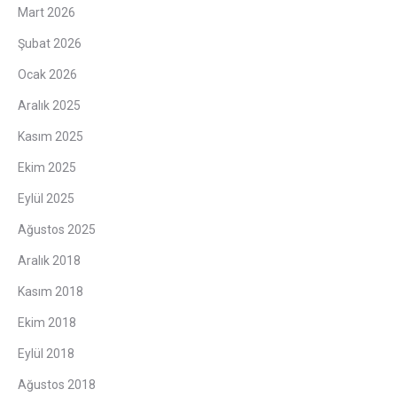
Mart 2026
Şubat 2026
Ocak 2026
Aralık 2025
Kasım 2025
Ekim 2025
Eylül 2025
Ağustos 2025
Aralık 2018
Kasım 2018
Ekim 2018
Eylül 2018
Ağustos 2018