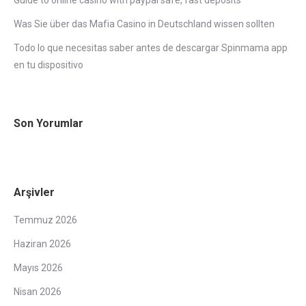
Guide to online casino with paypal safe, fast deposits
Was Sie über das Mafia Casino in Deutschland wissen sollten
Todo lo que necesitas saber antes de descargar Spinmama app
en tu dispositivo
Son Yorumlar
Arşivler
Temmuz 2026
Haziran 2026
Mayıs 2026
Nisan 2026