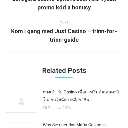
Previous
promo kód a bonusy
post:
NEXT
Kom i gang med Just Casino – trinn-for-
Next
trinn-guide
post:
Related Posts
ทางเข้า Ku Casino เพื่อการเริ่มต้นเล่นคาสิ
โนออนไลน์อย่างมืออาชีพ
28 Temmuz 2026
Was Sie über das Mafia Casino in