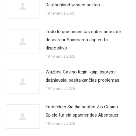
Deutschland wissen sollten
19 Temmuz 2026
Todo lo que necesitas saber antes de
descargar Spinmama app en tu
dispositivo
19 Temmuz 2026
Wazbee Casino login: kaip išspręsti
dažniausiai pasitaikančias problemas
19 Temmuz 2026
Entdecken Sie die besten Zip Casino
Spiele für ein spannendes Abenteuer
18 Temmuz 2026