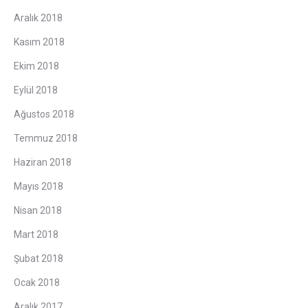
Aralık 2018
Kasım 2018
Ekim 2018
Eylül 2018
Ağustos 2018
Temmuz 2018
Haziran 2018
Mayıs 2018
Nisan 2018
Mart 2018
Şubat 2018
Ocak 2018
Aralık 2017