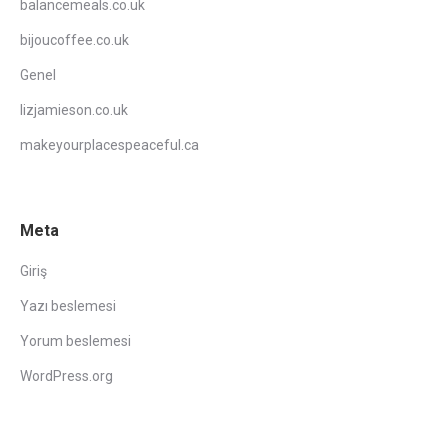
balancemeals.co.uk
bijoucoffee.co.uk
Genel
lizjamieson.co.uk
makeyourplacespeaceful.ca
Meta
Giriş
Yazı beslemesi
Yorum beslemesi
WordPress.org