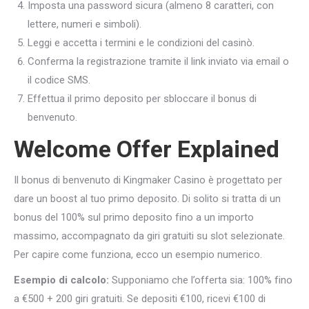
Imposta una password sicura (almeno 8 caratteri, con
lettere, numeri e simboli).
Leggi e accetta i termini e le condizioni del casinò.
Conferma la registrazione tramite il link inviato via email o
il codice SMS.
Effettua il primo deposito per sbloccare il bonus di
benvenuto.
Welcome Offer Explained
Il bonus di benvenuto di Kingmaker Casino è progettato per
dare un boost al tuo primo deposito. Di solito si tratta di un
bonus del 100% sul primo deposito fino a un importo
massimo, accompagnato da giri gratuiti su slot selezionate.
Per capire come funziona, ecco un esempio numerico.
Esempio di calcolo:
Supponiamo che l’offerta sia: 100% fino
a €500 + 200 giri gratuiti. Se depositi €100, ricevi €100 di