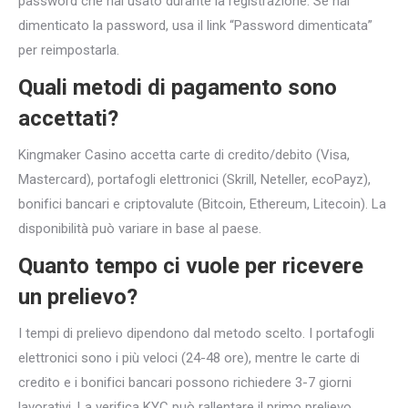
password che hai usato durante la registrazione. Se hai
dimenticato la password, usa il link “Password dimenticata”
per reimpostarla.
Quali metodi di pagamento sono
accettati?
Kingmaker Casino accetta carte di credito/debito (Visa,
Mastercard), portafogli elettronici (Skrill, Neteller, ecoPayz),
bonifici bancari e criptovalute (Bitcoin, Ethereum, Litecoin). La
disponibilità può variare in base al paese.
Quanto tempo ci vuole per ricevere
un prelievo?
I tempi di prelievo dipendono dal metodo scelto. I portafogli
elettronici sono i più veloci (24-48 ore), mentre le carte di
credito e i bonifici bancari possono richiedere 3-7 giorni
lavorativi. La verifica KYC può rallentare il primo prelievo.