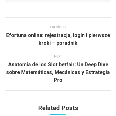
Post
PREVIOUS
navigation
Efortuna online: rejestracja, login i pierwsze
Previous
kroki – poradnik
post:
NEXT
Anatomía de los Slot betfair: Un Deep Dive
sobre Matemáticas, Mecánicas y Estrategia
Next
post:
Pro
Related Posts