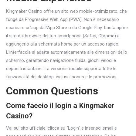
Kingmaker Casino offre un sito web mobile-ottimizzato, che
funge da Progressive Web App (PWA). Non è necessario
scaricare un’app dall’App Store o da Google Play: basta aprire
il sito dal browser del tuo smartphone (Safari, Chrome) e
aggiungerlo alla schermata home per un accesso rapido.
L’interfaccia si adatta automaticamente alle dimensioni dello
schermo, garantendo navigazione fluida, giochi veloci e
depositi istantanei. La versione mobile supporta tutte le
funzionalità del desktop, inclusi i bonus e le promozioni.
Common Questions
Come faccio il login a Kingmaker
Casino?
Vai sul sito ufficiale, clicca su “Login” e inserisci email e