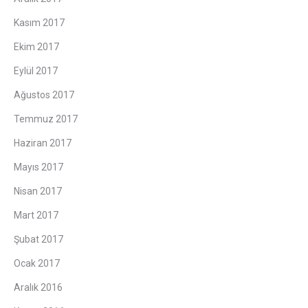
Kasım 2017
Ekim 2017
Eylül 2017
Ağustos 2017
Temmuz 2017
Haziran 2017
Mayıs 2017
Nisan 2017
Mart 2017
Şubat 2017
Ocak 2017
Aralık 2016