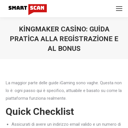
KINGMAKER CASINO: GUIDA
PRATICA ALLA REGISTRAZIONE E
AL BONUS
You are here:
La maggior parte delle guide iGaming sono vaghe. Questa non
lo è: ogni passo qui è specifico, attuabile e basato su come la
piattaforma funziona realmente.
Quick Checklist
Assicurati di avere un indirizzo email valido e un numero di