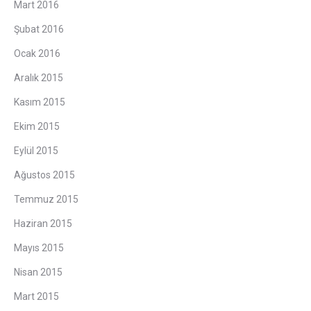
Mart 2016
Şubat 2016
Ocak 2016
Aralık 2015
Kasım 2015
Ekim 2015
Eylül 2015
Ağustos 2015
Temmuz 2015
Haziran 2015
Mayıs 2015
Nisan 2015
Mart 2015