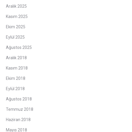
Aralık 2025
Kasım 2025
Ekim 2025
Eylül 2025
Ağustos 2025
Aralık 2018
Kasım 2018
Ekim 2018
Eylül 2018
Ağustos 2018
Temmuz 2018
Haziran 2018
Mayıs 2018