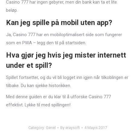
Casino 777 har ingen gebyrer, men din bank kan ta et lite
beløp.
Kan jeg spille på mobil uten app?
Ja, Casino 777 har en mobiloptimalisert side som fungerer
som en PWA – legg den til på startsiden.
Hva gjør jeg hvis jeg mister internett
under et spill?
Spillet fortsetter, og du vil bli logget inn igjen når tilkoblingen er
tilbake. Du kan sjekke historikken.
Med denne guiden er du klar til å utforske Casino 777
effektivt. Lykke til med spillingen!
Category:
Genel
By
eraysoft
4 Mayıs 2017