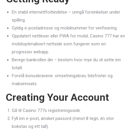
En stabil internettforbindelse – unngå forsinkelser under
spilling.
Gyldig e-postadresse og mobilnummer for verifisering.
Oppdatert nettleser eller PWA for mobil; Casino 777 har en
mobiloptimalisert nettside som fungerer som en
progressiv webapp.
Beregn bankrollen din – bestem hvor mye du vil sette inn
totalt.
Forstå bonuskravene: omsetningskrav, tidsfrister og
maksinnsats.
Creating Your Account
Gå til Casino 777s registreringsside.
Fyll inn e-post, ønsket passord (minst 8 tegn, én stor
bokstav og ett tall).