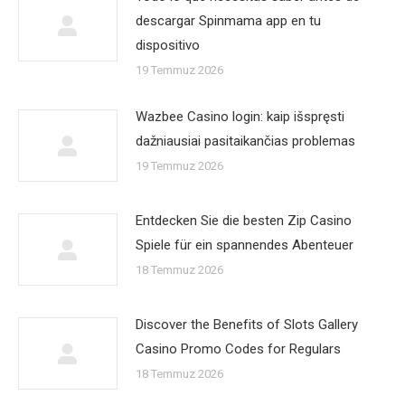
descargar Spinmama app en tu
dispositivo
19 Temmuz 2026
Wazbee Casino login: kaip išspręsti
dažniausiai pasitaikančias problemas
19 Temmuz 2026
Entdecken Sie die besten Zip Casino
Spiele für ein spannendes Abenteuer
18 Temmuz 2026
Discover the Benefits of Slots Gallery
Casino Promo Codes for Regulars
18 Temmuz 2026