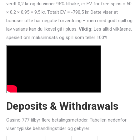
verdt 0,2 kr og du vinner 95% tilbake, er EV for free spins = 50
× 0,2 × 0,95 = 9,5 kr. Totalt EV ≈ -790,5 kr. Dette viser at
bonuser ofte har negativ forventning – men med godt spill og
lav varians kan du likevel gå i pluss.
Viktig:
Les alltid vilkårene,
spesielt om maksinnsats og spill som teller 100%.
Deposits & Withdrawals
Casino 777 tilbyr flere betalingsmetoder. Tabellen nedenfor
viser typiske behandlingstider og gebyrer.