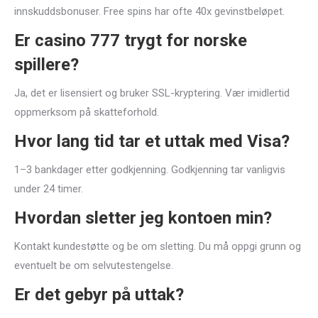
innskuddsbonuser. Free spins har ofte 40x gevinstbeløpet.
Er casino 777 trygt for norske
spillere?
Ja, det er lisensiert og bruker SSL-kryptering. Vær imidlertid
oppmerksom på skatteforhold.
Hvor lang tid tar et uttak med Visa?
1–3 bankdager etter godkjenning. Godkjenning tar vanligvis
under 24 timer.
Hvordan sletter jeg kontoen min?
Kontakt kundestøtte og be om sletting. Du må oppgi grunn og
eventuelt be om selvutestengelse.
Er det gebyr på uttak?