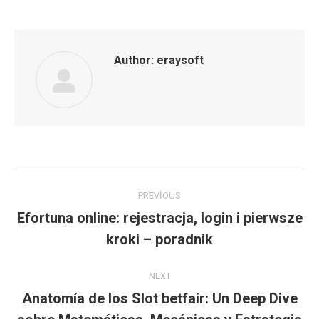
Author:
eraysoft
Post
PREVIOUS
navigation
Efortuna online: rejestracja, login i pierwsze
Previous
kroki – poradnik
post:
NEXT
Anatomía de los Slot betfair: Un Deep Dive
Next