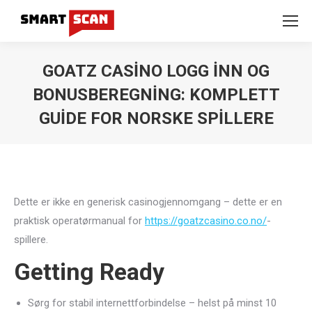
GOATZ CASINO LOGG INN OG
BONUSBEREGNING: KOMPLETT
GUIDE FOR NORSKE SPILLERE
You are here:
Dette er ikke en generisk casinogjennomgang – dette er en
praktisk operatørmanual for
https://goatzcasino.co.no/
-
spillere.
Getting Ready
Sørg for stabil internettforbindelse – helst på minst 10