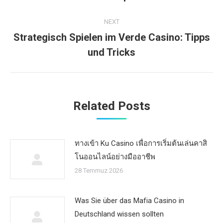
post:
NEXT
Strategisch Spielen im Verde Casino: Tipps
Next
und Tricks
post:
Related Posts
ทางเข้า Ku Casino เพื่อการเริ่มต้นเล่นคาสิ
โนออนไลน์อย่างมืออาชีพ
28 Temmuz 2026
Was Sie über das Mafia Casino in
Deutschland wissen sollten