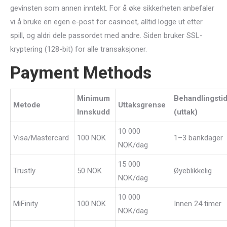
gevinsten som annen inntekt. For å øke sikkerheten anbefaler
vi å bruke en egen e-post for casinoet, alltid logge ut etter
spill, og aldri dele passordet med andre. Siden bruker SSL-
kryptering (128-bit) for alle transaksjoner.
Payment Methods
Minimum
Behandlingsti
Metode
Uttaksgrense
Innskudd
(uttak)
10 000
Visa/Mastercard
100 NOK
1–3 bankdager
NOK/dag
15 000
Trustly
50 NOK
Øyeblikkelig
NOK/dag
10 000
MiFinity
100 NOK
Innen 24 timer
NOK/dag