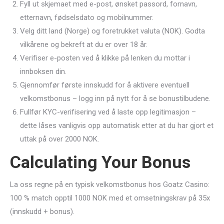
Fyll ut skjemaet med e-post, ønsket passord, fornavn,
etternavn, fødselsdato og mobilnummer.
Velg ditt land (Norge) og foretrukket valuta (NOK). Godta
vilkårene og bekreft at du er over 18 år.
Verifiser e-posten ved å klikke på lenken du mottar i
innboksen din.
Gjennomfør første innskudd for å aktivere eventuell
velkomstbonus – logg inn på nytt for å se bonustilbudene.
Fullfør KYC-verifisering ved å laste opp legitimasjon –
dette låses vanligvis opp automatisk etter at du har gjort et
uttak på over 2000 NOK.
Calculating Your Bonus
La oss regne på en typisk velkomstbonus hos Goatz Casino:
100 % match opptil 1000 NOK med et omsetningskrav på 35x
(innskudd + bonus).