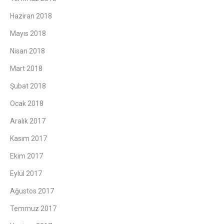
Haziran 2018
Mayıs 2018
Nisan 2018
Mart 2018
Şubat 2018
Ocak 2018
Aralık 2017
Kasım 2017
Ekim 2017
Eylül 2017
Ağustos 2017
Temmuz 2017