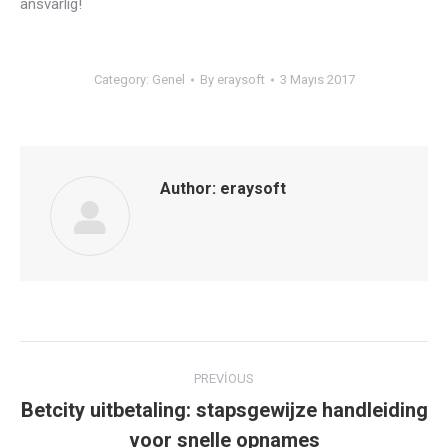
ansvarlig!
Category:
Genel
By
eraysoft
3 Mayıs 2017
Author:
eraysoft
Post
PREVIOUS
navigation
Betcity uitbetaling: stapsgewijze handleiding
Previous
voor snelle opnames